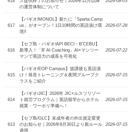
618
ス提供終了のお知らせ｜2026年12月以降
2026-08-03
の運営体制について
【バギオ/MONOL】新たに「Sparta Camp
617
us」がオープン！1日10時間の英語漬け環
2026-07-28
境!!
【セブ島・バギオ/API BECI・B'CEBU】
616
新導入！「B' AI Coaching」AI×マンツー
2026-07-22
マンで英語力の成長を可視化
【バギオ/EOP Campus】放課後も英語漬
615
け！発音トレーニング＆夜間グループク
2026-07-15
ラスをご紹介
【バギオ/JIC】2026年 JIC×ルスツリゾー
614
ト就労プログラム｜英語留学からホテル
2026-07-15
就業・ワーホリ準備へ！
【セブ島/GLC】未成年者の外出規定変更
613
のお知らせ｜2026年8月30日より新ルール
2026-07-15
適用