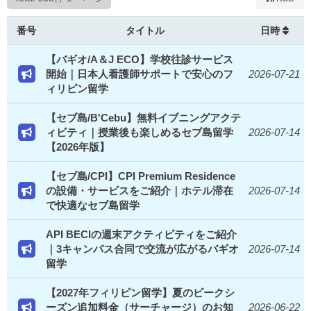
番号
タイトル
日時
【バギオ/A＆J ECO】学校往診サービス
開始｜日本人看護師サポートで安心のフ
2026-07-21
ィリピン留学
【セブ島/B'Cebu】無料イブニングアクテ
ィビティ｜授業後も楽しめるセブ島留学
2026-07-14
【2026年版】
【セブ島/CPI】CPI Premium Residence
の設備・サービスをご紹介｜ホテル滞在
2026-07-14
で快適なセブ島留学
API BECIの週末アクティビティをご紹介
｜3キャンパス合同で交流が広がるバギオ
2026-07-14
留学
【2027年フィリピン留学】夏のピークシ
ーズン追加料金（サーチャージ）のお知
2026-06-22