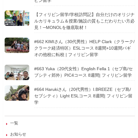
ピン留学
【フィリピン留学/学校訪問記】自分だけのオリジナ
ルカリキュラム＆授業/施設の質もこだわりたい方必
見！─MONOLを徹底取材！
#662 KIMIさん（30代男性）HELP Clark（クラーク/
クラーク経済特区）ESLコース 8週間+10週間バギ
オの他校に転校 | フィリピン留学
#663 Yuka（20代女性）English Fella 1（セブ島/セ
ブシティ郊外）PIC4コース 8週間| フィリピン留学
#664 Harukiさん（20代男性）I.BREEZE（セブ島/
セブシティ）Light ESLコース 8週間| フィリピン留
学
一覧
お知らせ