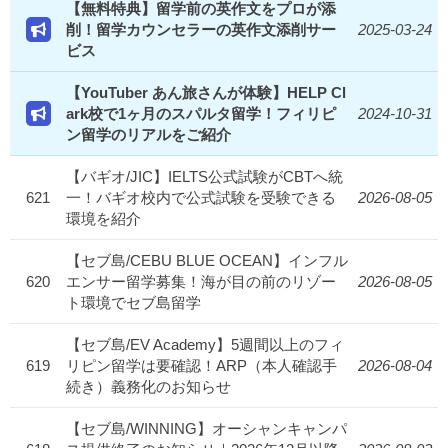
【無料特典】留学前の英作文をプロが添
削！留学カウンセラーの英作文添削サー
2025-03-24
ビス
【YouTuber あん旅さんが体験】HELP Cl
ark校で1ヶ月のスパルタ留学！フィリピ
2024-10-31
ン留学のリアルをご紹介
【バギオ/JIC】IELTS公式試験がCBTへ統
621
一！バギオ校内で公式試験を受験できる
2026-08-05
環境を紹介
【セブ島/CEBU BLUE OCEAN】インフル
620
エンサー留学募集！海が目の前のリゾー
2026-08-05
ト環境でセブ島留学
【セブ島/EV Academy】5週間以上のフィ
619
リピン留学は要確認！ARP（本人確認手
2026-08-04
続き）義務化のお知らせ
【セブ島/WINNING】オーシャンキャンパ