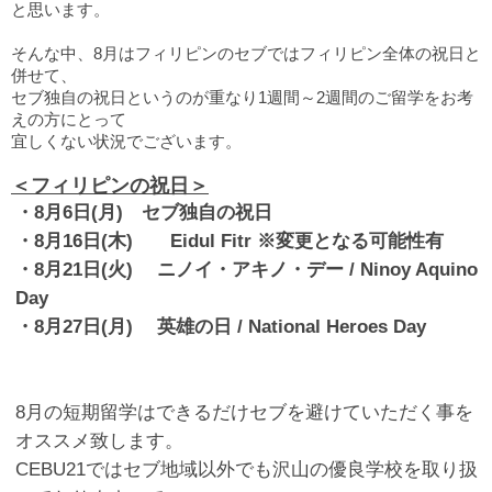
と思います。
そんな中、8月はフィリピンのセブではフィリピン全体の祝日と
併せて、
セブ独自の祝日というのが重なり1週間～2週間のご留学をお考
えの方にとって
宜しくない状況でございます。
＜フィリピンの祝日＞
・
8
月
6
日
(月
)
セブ独自の祝日
・
8
月
16
日
(
木
)
Eidul Fitr
※変更となる可能性有
・
8
月
21
日
(
火
)
ニノイ・アキノ・デー
/ Ninoy Aquino
Day
・
8
月
27
日
(
月
)
英雄の日
/ National Heroes Day
8月の短期留学はできるだけセブを避けていただく事を
オススメ致します。
CEBU21ではセブ地域以外でも沢山の優良学校を取り扱