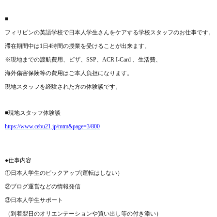
■
フィリピンの英語学校で日本人学生さんをケアする学校スタッフのお仕事です。
滞在期間中は
1
日
4
時間の授業を受けることが出来ます。
※現地までの渡航費用、ビザ、
SSP
、
ACR I-Card
、生活費、
海外傷害保険等の費用はご本人負担になります。
現地スタッフを経験された方の体験談です。
■現地スタッフ体験談
https://www.cebu21.jp/mtm&page=3/800
●仕事内容
①日本人学生のピックアップ
(
運転はしない）
②ブログ運営などの情報発信
③日本人学生サポート
（到着翌日のオリエンテーションや買い出し等の付き添い）