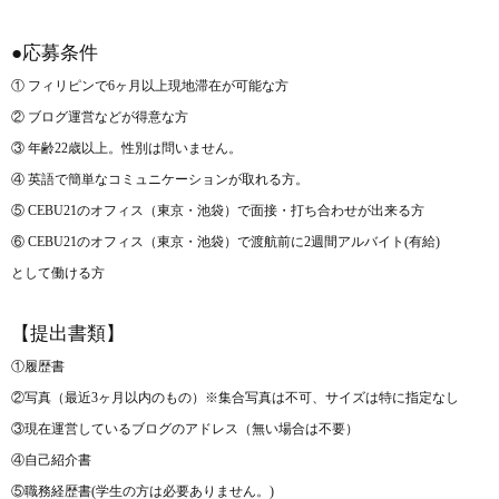
●応募条件
① フィリピンで
6
ヶ月以上現地滞在が可能な方
② ブログ運営などが得意な方
③ 年齢
22
歳以上。性別は問いません。
④ 英語で簡単なコミュニケーションが取れる方。
⑤
CEBU21
のオフィス（東京・池袋）で面接・打ち合わせが出来る方
⑥
CEBU21
のオフィス（東京・池袋）で渡航前に
2
週間アルバイト
(
有給
)
として働ける方
【提出書類】
①履歴書
②写真（最近
3
ヶ月以内のもの）※集合写真は不可、サイズは特に指定なし
③現在運営しているブログのアドレス（無い場合は不要）
④自己紹介書
⑤職務経歴書
(
学生の方は必要ありません。
)