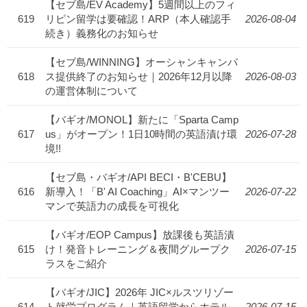
【セブ島/EV Academy】5週間以上のフィ
619
リピン留学は要確認！ARP（本人確認手
2026-08-04
続き）義務化のお知らせ
【セブ島/WINNING】オーシャンキャンパ
618
ス提供終了のお知らせ｜2026年12月以降
2026-08-03
の運営体制について
【バギオ/MONOL】新たに「Sparta Camp
617
us」がオープン！1日10時間の英語漬け環
2026-07-28
境!!
【セブ島・バギオ/API BECI・B'CEBU】
616
新導入！「B' AI Coaching」AI×マンツー
2026-07-22
マンで英語力の成長を可視化
【バギオ/EOP Campus】放課後も英語漬
615
け！発音トレーニング＆夜間グループク
2026-07-15
ラスをご紹介
【バギオ/JIC】2026年 JIC×ルスツリゾー
614
ト就労プログラム｜英語留学からホテル
2026-07-15