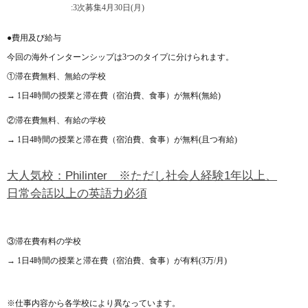
:3
次募集
4
月
30
日
(
月
)
●費用及び給与
今回の海外インターンシップは
3
つのタイプに分けられます。
①滞在費無料、無給の学校
→
1
日
4
時間の授業と滞在費（宿泊費、食事）が無料
(
無給
)
②滞在費無料、有給の学校
→
1
日
4
時間の授業と滞在費（宿泊費、食事）が無料
(
且つ有給
)
大人気校：Philinter ※ただし社会人経験1年以上、
日常会話以上の英語力必須
③滞在費有料の学校
→
1
日
4
時間の授業と滞在費（宿泊費、食事）が有料
(3
万
/
月
)
※仕事内容から各学校により異なっています。