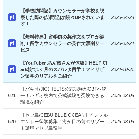
【学校訪問記】カウンセラーが学校を視
察した際の[訪問記]が続々UPされていま
2025-04-28
す！
【無料特典】留学前の英作文をプロが添
削！留学カウンセラーの英作文添削サー
2025-03-24
ビス
【YouTuber あん旅さんが体験】HELP Cl
ark校で1ヶ月のスパルタ留学！フィリピ
2024-10-31
ン留学のリアルをご紹介
【バギオ/JIC】IELTS公式試験がCBTへ統
621
一！バギオ校内で公式試験を受験できる
2026-08-05
環境を紹介
【セブ島/CEBU BLUE OCEAN】インフル
620
エンサー留学募集！海が目の前のリゾー
2026-08-05
ト環境でセブ島留学