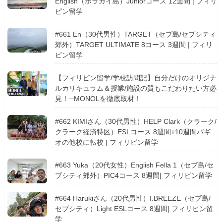
English（ボラカイ島）Juniorコース 12週間 | フィリ
ピン留学
#661 En（30代男性）TARGET（セブ島/セブシティ
郊外）TARGET ULTIMATE 8コース 3週間 | フィリ
ピン留学
【フィリピン留学/学校訪問記】自分だけのオリジナ
ルカリキュラム＆授業/施設の質もこだわりたい方必
見！─MONOLを徹底取材！
#662 KIMIさん（30代男性）HELP Clark（クラーク/
クラーク経済特区）ESLコース 8週間+10週間バギ
オの他校に転校 | フィリピン留学
#663 Yuka（20代女性）English Fella 1（セブ島/セ
ブシティ郊外）PIC4コース 8週間| フィリピン留学
#664 Harukiさん（20代男性）I.BREEZE（セブ島/
セブシティ）Light ESLコース 8週間| フィリピン留
学