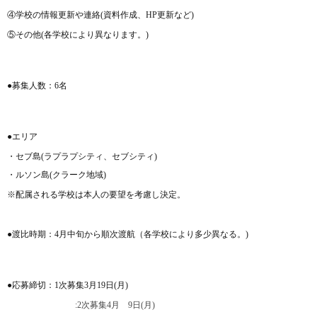
④学校の情報更新や連絡
(
資料作成、
HP
更新など
)
⑤その他
(
各学校により異なります。
)
●募集人数：6
名
●エリア
・セブ島
(
ラプラプシティ、セブシティ
)
・ルソン島
(
クラーク地域
)
※配属される学校は本人の要望を考慮し決定。
●渡比時期：4月中旬から順次渡航（
各学校により多少異なる。)
●応募締切：
1
次募集
3
月
19
日
(
月
)
:2
次募集
4
月
9
日
(
月
)