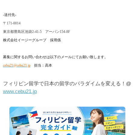
-
送付先
-
〒
171-0014
東京都豊島区池袋
2-41-5
アーバン
154-8F
株式会社イージーグループ 採用係
募集に関するお問い合わせは以下のメールにてお願い致します。
cebu21@cebu21.jp
担当：高本
フィリピン留学で日本の留学のパラダイムを変える！@
www.cebu21.jp