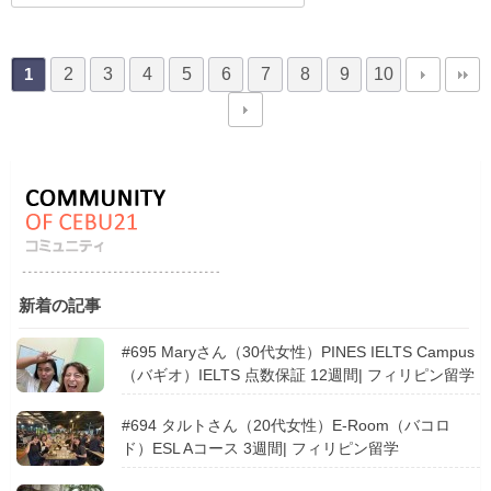
2
3
4
5
6
7
8
9
10
1
新着の記事
#695 Maryさん（30代女性）PINES IELTS Campus
（バギオ）IELTS 点数保証 12週間| フィリピン留学
#694 タルトさん（20代女性）E-Room（バコロ
ド）ESL Aコース 3週間| フィリピン留学