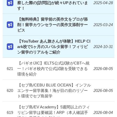
察した際の[訪問記]が続々UPされていま
2025-04-28
す！
【無料特典】留学前の英作文をプロが添
削！留学カウンセラーの英作文添削サー
2025-03-24
ビス
【YouTuber あん旅さんが体験】HELP Cl
ark校で1ヶ月のスパルタ留学！フィリピ
2024-10-31
ン留学のリアルをご紹介
【バギオ/JIC】IELTS公式試験がCBTへ統
621
一！バギオ校内で公式試験を受験できる
2026-08-05
環境を紹介
【セブ島/CEBU BLUE OCEAN】インフル
620
エンサー留学募集！海が目の前のリゾー
2026-08-05
ト環境でセブ島留学
【セブ島/EV Academy】5週間以上のフィ
619
リピン留学は要確認！ARP（本人確認手
2026-08-04