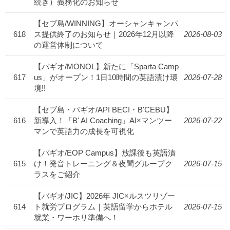
続き）義務化のお知らせ
【セブ島/WINNING】オーシャンキャンパ
618
ス提供終了のお知らせ｜2026年12月以降
2026-08-03
の運営体制について
【バギオ/MONOL】新たに「Sparta Camp
617
us」がオープン！1日10時間の英語漬け環
2026-07-28
境!!
【セブ島・バギオ/API BECI・B'CEBU】
616
新導入！「B' AI Coaching」AI×マンツー
2026-07-22
マンで英語力の成長を可視化
【バギオ/EOP Campus】放課後も英語漬
615
け！発音トレーニング＆夜間グループク
2026-07-15
ラスをご紹介
【バギオ/JIC】2026年 JIC×ルスツリゾー
614
ト就労プログラム｜英語留学からホテル
2026-07-15
就業・ワーホリ準備へ！