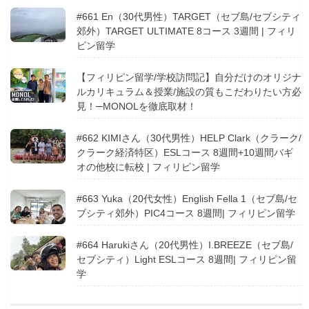
#661 En（30代男性）TARGET（セブ島/セブシティ
郊外）TARGET ULTIMATE 8コース 3週間 | フィリ
ピン留学
【フィリピン留学/学校訪問記】自分だけのオリジナ
ルカリキュラム＆授業/施設の質もこだわりたい方必
見！─MONOLを徹底取材！
#662 KIMIさん（30代男性）HELP Clark（クラーク/
クラーク経済特区）ESLコース 8週間+10週間バギ
オの他校に転校 | フィリピン留学
#663 Yuka（20代女性）English Fella 1（セブ島/セ
ブシティ郊外）PIC4コース 8週間| フィリピン留学
#664 Harukiさん（20代男性）I.BREEZE（セブ島/
セブシティ）Light ESLコース 8週間| フィリピン留
学