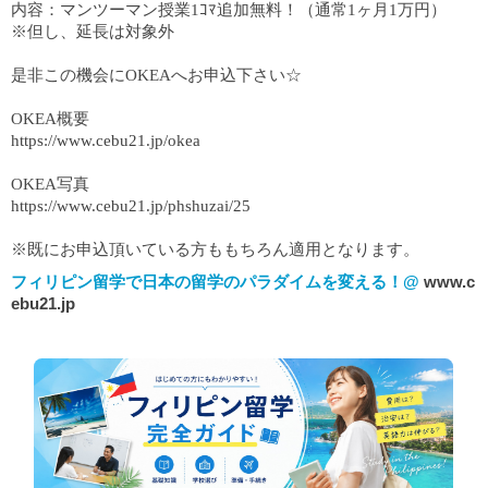
内容：マンツーマン授業1ｺﾏ追加無料！（通常1ヶ月1万円）
※但し、延長は対象外
是非この機会にOKEAへお申込下さい☆
OKEA概要
https://www.cebu21.jp/okea
OKEA写真
https://www.cebu21.jp/phshuzai/25
※既にお申込頂いている方ももちろん適用となります。
フィリピン留学で日本の留学のパラダイムを変える！@
www.c
ebu21.jp