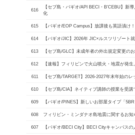
【セブ島・バギオ/API BECI・B'CEBU】新導
616
化
615
【バギオ/EOP Campus】放課後も英語
614
【バギオ/JIC】2026年 JIC×ルスツリ
613
【セブ島/GLC】未成年者の外出規定変更のお
612
【速報】フィリピンで火山噴火・地震が発生
611
【セブ島/TARGET】2026-2027年末
610
【セブ島/CIA】ネイティブ講師の授業を受
609
【バギオ/PINES】新しいお部屋タイプ「5B
608
フィリピン・ミンダナオ島地震に関するお知
607
【バギオ/BECI City】BECI Cityキャ