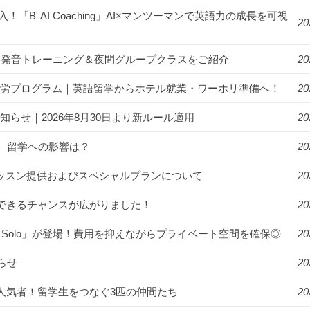
入！「B' AI Coaching」AI×マンツーマンで英語力の成長を可視
20
漬け！発音トレーニング＆夜間グループクラスをご紹介
20
ゾート就労プログラム｜英語留学からホテル就業・ワーホリ準備へ！
20
知らせ｜2026年8月30日より新ルール適用
20
。留学への影響は？
20
年始のレッスン提供およびスペシャルプランについて
20
講できるチャンスが広がりました！
20
R Solo」が登場！費用を抑えながらプライベート空間を確保◎
20
らせ
20
ンパスの人気者！留学生をつなぐ3匹の仲間たち
20