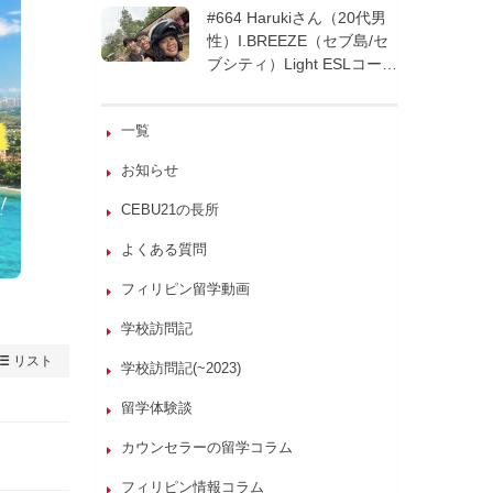
週間| フィリピン留学
#664 Harukiさん（20代男
性）I.BREEZE（セブ島/セ
ブシティ）Light ESLコース
8週間| フィリピン留学
一覧
お知らせ
CEBU21の長所
よくある質問
フィリピン留学動画
学校訪問記
リスト
学校訪問記(~2023)
留学体験談
カウンセラーの留学コラム
フィリピン情報コラム