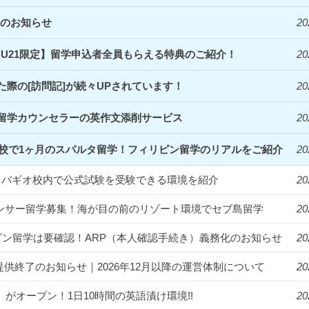
定のお知らせ
20
EBU21限定】留学申込者全員もらえる特典のご紹介！
20
際の[訪問記]が続々UPされています！
20
留学カウンセラーの英作文添削サービス
20
Clark校で1ヶ月のスパルタ留学！フィリピン留学のリアルをご紹介
20
統一！バギオ校内で公式試験を受験できる環境を紹介
20
フルエンサー留学募集！海が目の前のリゾート環境でセブ島留学
20
ィリピン留学は要確認！ARP（本人確認手続き）義務化のお知らせ
20
提供終了のお知らせ｜2026年12月以降の運営体制について
20
us」がオープン！1日10時間の英語漬け環境!!
20