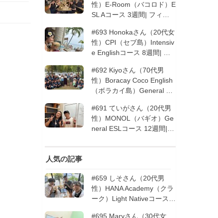
性）E-Room（バコロド）E
SL Aコース 3週間| フィリ
ピン留学
#693 Honokaさん（20代女
性）CPI（セブ島）Intensiv
e Englishコース 8週間| フ
ィリピン留学
#692 Kiyoさん（70代男
性）Boracay Coco English
（ボラカイ島）General En
glishコース 2週間（フィリ
#691 ていがさん（20代男
ピン留学5回目リピータ
性）MONOL（バギオ）Ge
ー）| フィリピン留学
neral ESLコース 12週間|
フィリピン留学
人気の記事
#659 しそさん（20代男
性）HANA Academy（クラ
ーク）Light Nativeコース 4
週間 | フィリピン留学
#695 Maryさん（30代女