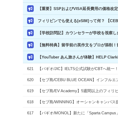
【重要】SSPおよびVISA延長費用の価格改
フィリピンでも使える[eSIM]って何？ 【C
【学校訪問記】カウンセラーが学校を視察した
【無料特典】留学前の英作文をプロが添削！
【YouTuber あん旅さんが体験】HELP 
621
【バギオ/JIC】IELTS公式試験がCBTへ
620
【セブ島/CEBU BLUE OCEAN】イン
619
【セブ島/EV Academy】5週間以上のフ
618
【セブ島/WINNING】オーシャンキャンパス
617
【バギオ/MONOL】新たに「Sparta Camp