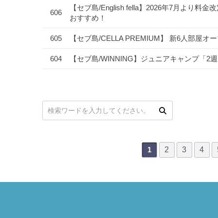
【セブ島/English fella】2026年7
606
おすすめ！
605
【セブ島/CELLA PREMIUM】 新6人部屋
604
【セブ島/WINNING】ジュニアキャンプ「
次
最後
次の検索
2
3
4
1