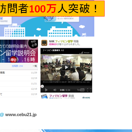
！@
www.cebu21.jp