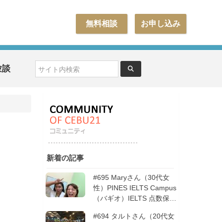
無料相談
お申し込み
験談
新着の記事
#695 Maryさん（30代女
性）PINES IELTS Campus
（バギオ）IELTS 点数保証
12週間| フィリピン留学
#694 タルトさん（20代女