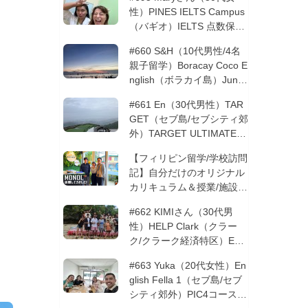
性）PINES IELTS Campus
（バギオ）IELTS 点数保証
12週間| フィリピン留学
#660 S&H（10代男性/4名
親子留学）Boracay Coco E
nglish（ボラカイ島）Junio
rコース 12週間 | フィリピ
#661 En（30代男性）TAR
ン留学
GET（セブ島/セブシティ郊
外）TARGET ULTIMATE 8
コース 3週間 | フィリピン
【フィリピン留学/学校訪問
留学
記】自分だけのオリジナル
カリキュラム＆授業/施設の
質もこだわりたい方必見！
#662 KIMIさん（30代男
─MONOLを徹底取材！
性）HELP Clark（クラー
ク/クラーク経済特区）ESL
コース 8週間+10週間バギ
#663 Yuka（20代女性）En
オの他校に転校 | フィリピ
glish Fella 1（セブ島/セブ
ン留学
シティ郊外）PIC4コース 8