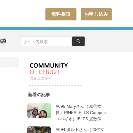
無料相談
お申し込み
験談
新着の記事
#695 Maryさん（30代女
性）PINES IELTS Campus
（バギオ）IELTS 点数保証
12週間| フィリピン留学
#694 タルトさん（20代女