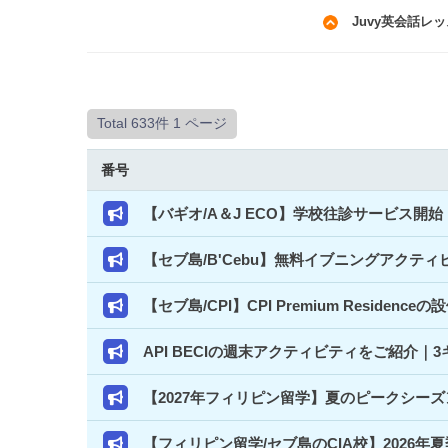
Juvy英会話レ
Total 633件
1 ページ
番号
【バギオ/A＆J ECO】学校往診サービス
【セブ島/B'Cebu】無料イブニングアクテ
【セブ島/CPI】CPI Premium Resi
API BECIの週末アクティビティをご紹介
【2027年フィリピン留学】夏のピークシー
【フィリピン留学/セブ島のCIA校】2026年