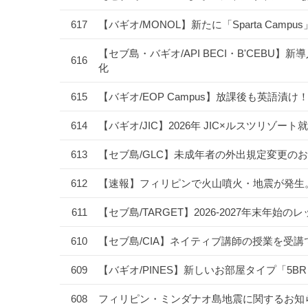
617
【バギオ/MONOL】新たに「Sparta Camp
【セブ島・バギオ/API BECI・B'CEBU】新導
616
化
615
【バギオ/EOP Campus】放課後も英語
614
【バギオ/JIC】2026年 JIC×ルスツリ
613
【セブ島/GLC】未成年者の外出規定変更のお
612
【速報】フィリピンで火山噴火・地震が発生
611
【セブ島/TARGET】2026-2027年末
610
【セブ島/CIA】ネイティブ講師の授業を受
609
【バギオ/PINES】新しいお部屋タイプ「5B
608
フィリピン・ミンダナオ島地震に関するお知