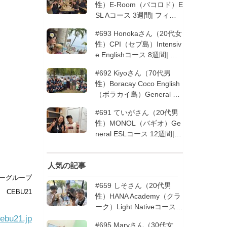
性）E-Room（バコロド）E
SL Aコース 3週間| フィリ
ピン留学
#693 Honokaさん（20代女
性）CPI（セブ島）Intensiv
e Englishコース 8週間| フ
ィリピン留学
#692 Kiyoさん（70代男
性）Boracay Coco English
（ボラカイ島）General En
glishコース 2週間（フィリ
#691 ていがさん（20代男
ピン留学5回目リピータ
性）MONOL（バギオ）Ge
ー）| フィリピン留学
neral ESLコース 12週間|
フィリピン留学
人気の記事
ーグループ
#659 しそさん（20代男
CEBU21
性）HANA Academy（クラ
ーク）Light Nativeコース 4
ebu21.jp
週間 | フィリピン留学
#695 Maryさん（30代女