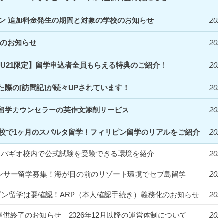
ズン 追加料金発生の期間と対象の学校のお知らせ
20
定のお知らせ
20
EBU21限定】留学申込者全員もらえる特典のご紹介！
20
際の[訪問記]が続々UPされています！
20
留学カウンセラーの英作文添削サービス
20
Clark校で1ヶ月のスパルタ留学！フィリピン留学のリアルをご紹介
20
統一！バギオ校内で公式試験を受験できる環境を紹介
20
フルエンサー留学募集！海が目の前のリゾート環境でセブ島留学
20
ィリピン留学は要確認！ARP（本人確認手続き）義務化のお知らせ
20
提供終了のお知らせ｜2026年12月以降の運営体制について
20