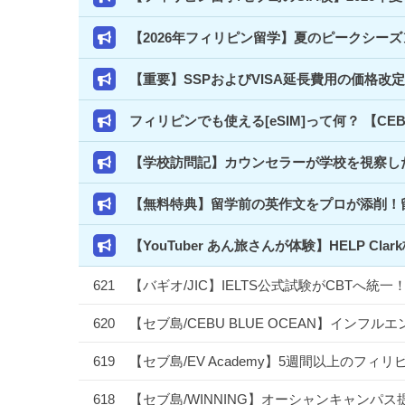
【2026年フィリピン留学】夏のピークシー
【重要】SSPおよびVISA延長費用の価格改
フィリピンでも使える[eSIM]って何？ 【C
【学校訪問記】カウンセラーが学校を視察した
【無料特典】留学前の英作文をプロが添削！
【YouTuber あん旅さんが体験】HELP 
621
【バギオ/JIC】IELTS公式試験がCBTへ
620
【セブ島/CEBU BLUE OCEAN】イン
619
【セブ島/EV Academy】5週間以上のフ
618
【セブ島/WINNING】オーシャンキャンパス