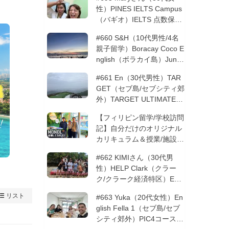
性）PINES IELTS Campus
（バギオ）IELTS 点数保証
12週間| フィリピン留学
#660 S&H（10代男性/4名
親子留学）Boracay Coco E
nglish（ボラカイ島）Junio
rコース 12週間 | フィリピ
#661 En（30代男性）TAR
ン留学
GET（セブ島/セブシティ郊
外）TARGET ULTIMATE 8
コース 3週間 | フィリピン
【フィリピン留学/学校訪問
留学
記】自分だけのオリジナル
カリキュラム＆授業/施設の
質もこだわりたい方必見！
#662 KIMIさん（30代男
─MONOLを徹底取材！
性）HELP Clark（クラー
ク/クラーク経済特区）ESL
コース 8週間+10週間バギ
リスト
#663 Yuka（20代女性）En
オの他校に転校 | フィリピ
glish Fella 1（セブ島/セブ
ン留学
シティ郊外）PIC4コース 8