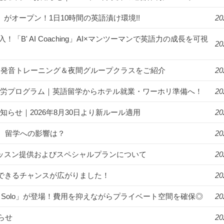
us」がオープン！1日10時間の英語漬け環境!!
20
入！「B' AI Coaching」AI×マンツーマンで英語力の成長を可視
20
漬け！発音トレーニング＆夜間グループクラスをご紹介
20
ゾート就労プログラム｜英語留学からホテル就業・ワーホリ準備へ！
20
知らせ｜2026年8月30日より新ルール適用
20
。留学への影響は？
20
年始のレッスン提供およびスペシャルプランについて
20
講できるチャンスが広がりました！
20
R Solo」が登場！費用を抑えながらプライベート空間を確保◎
20
らせ
20