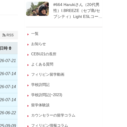
週間| フィリピン留学
#664 Harukiさん（20代男
性）I.BREEZE（セブ島/セ
ブシティ）Light ESLコース
8週間| フィリピン留学
一覧
RSS
お知らせ
日時
CEBU21の長所
26-07-21
よくある質問
26-07-14
フィリピン留学動画
学校訪問記
26-07-14
学校訪問記(~2023)
26-07-14
留学体験談
26-06-22
カウンセラーの留学コラム
25-09-09
フィリピン情報コラム