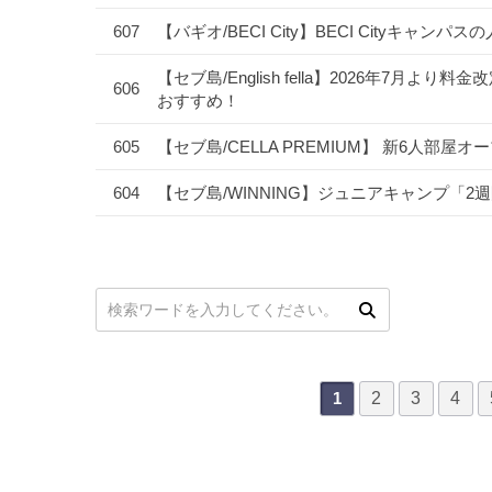
607
【バギオ/BECI City】BECI Cityキャ
【セブ島/English fella】2026年7
606
おすすめ！
605
【セブ島/CELLA PREMIUM】 新6人部屋
604
【セブ島/WINNING】ジュニアキャンプ「
次
最後
次の検索
2
3
4
1