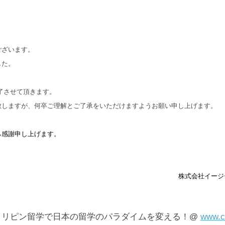
ございます。
した。
了させて頂きます。
致しますが、何卒ご理解とご了承をいただけますようお願い申し上げます。
ら
感謝申
し
上
げます
。
株式会社イージ
ィリピン留学で日本の留学のパラダイムを変える！@
www.c