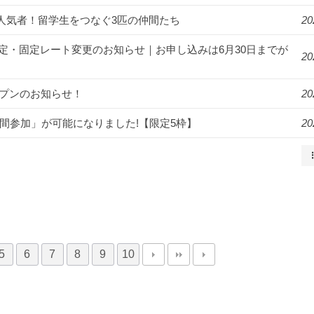
ンパスの人気者！留学生をつなぐ3匹の仲間たち
20
月より料金改定・固定レート変更のお知らせ｜お申し込みは6月30日までが
20
オープンのお知らせ！
20
2週間参加」が可能になりました!【限定5枠】
20
5
6
7
8
9
10