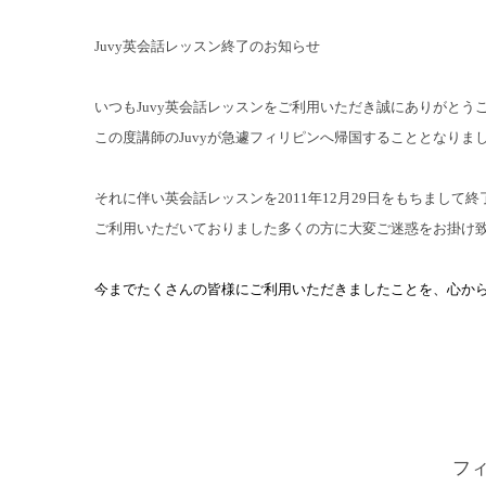
Juvy
英会話レッスン終了のお知らせ
いつも
Juvy
英会話レッスンをご利用いただき誠にありがとう
この度講師の
Juvy
が急遽フィリピンへ帰国することとなりま
それに伴い英会話レッスンを
2011
年
12
月
29
日をもちまして終
ご利用いただいておりました多くの方に大変ご迷惑をお掛け
今までたくさんの
皆
様
にご
利用
いただきましたことを、
心
か
フ