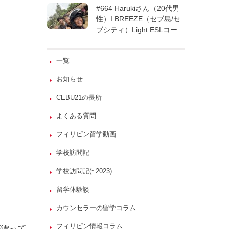
週間| フィリピン留学
#664 Harukiさん（20代男
性）I.BREEZE（セブ島/セ
ブシティ）Light ESLコース
8週間| フィリピン留学
一覧
お知らせ
CEBU21の長所
よくある質問
フィリピン留学動画
学校訪問記
学校訪問記(~2023)
留学体験談
カウンセラーの留学コラム
フィリピン情報コラム
が漂って