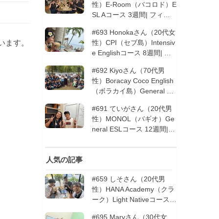
性）E-Room（バコロド）E
SL Aコース 3週間| フィリ
ピン留学
#693 Honokaさん（20代女
います。
性）CPI（セブ島）Intensiv
e Englishコース 8週間| フ
ィリピン留学
#692 Kiyoさん（70代男
性）Boracay Coco English
（ボラカイ島）General En
glishコース 2週間（フィリ
#691 ていがさん（20代男
ピン留学5回目リピータ
性）MONOL（バギオ）Ge
ー）| フィリピン留学
neral ESLコース 12週間|
フィリピン留学
人気の記事
#659 しそさん（20代男
性）HANA Academy（クラ
ーク）Light Nativeコース 4
週間 | フィリピン留学
#695 Maryさん（30代女