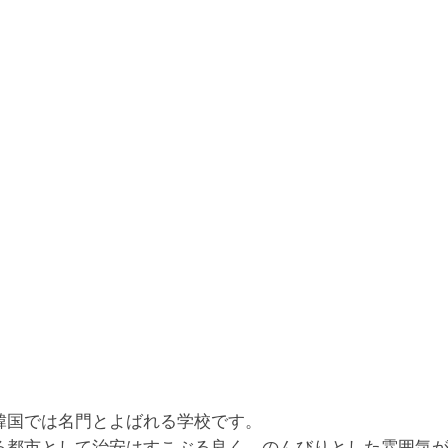
。
、韓国では名門とよばれる学校です。
いる都市として治安はすこぶる良く、のんびりとした雰囲気