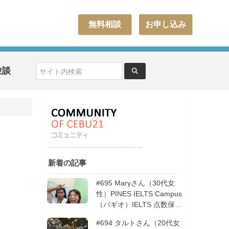
無料相談
お申し込み
験談
新着の記事
#695 Maryさん（30代女
性）PINES IELTS Campus
（バギオ）IELTS 点数保証
12週間| フィリピン留学
#694 タルトさん（20代女