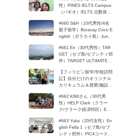
性）PINES IELTS Campus
（バギオ）IELTS 点数保証
12週間| フィリピン留学
#660 S&H（10代男性/4名
親子留学）Boracay Coco E
nglish（ボラカイ島）Junio
rコース 12週間 | フィリピ
#661 En（30代男性）TAR
ン留学
GET（セブ島/セブシティ郊
外）TARGET ULTIMATE 8
コース 3週間 | フィリピン
【フィリピン留学/学校訪問
留学
記】自分だけのオリジナル
カリキュラム＆授業/施設の
質もこだわりたい方必見！
#662 KIMIさん（30代男
─MONOLを徹底取材！
性）HELP Clark（クラー
ク/クラーク経済特区）ESL
コース 8週間+10週間バギ
#663 Yuka（20代女性）En
オの他校に転校 | フィリピ
glish Fella 1（セブ島/セブ
ン留学
シティ郊外）PIC4コース 8