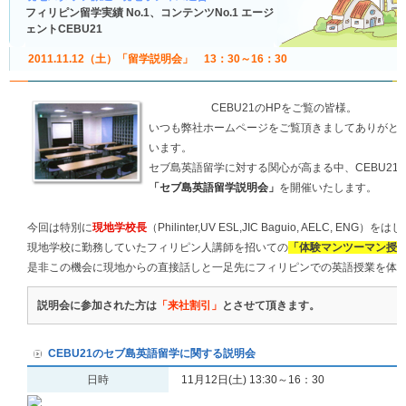
フィリピン留学実績 No.1、コンテンツNo.1 エージ
ェントCEBU21
2011.11.12（土）「留学説明会」 13：30～16：30
C
EBU21のHPをご覧
の皆様。
いつも弊社ホームページをご覧頂きましてありがと
います。
セブ島英語留学に対する関心が高まる中、CEBU21
「セブ島英語留学説明会」
を開催いたします。
今回は特別に
現地学校長
（Philinter,UV ESL,JIC Baguio, AELC, ENG）をは
現地学校に勤務していたフィリピン人講師を招いての
「体験マンツーマン授
是非この機会に現地からの直接話しと一足先にフィリピンでの英語授業を体験
説明会に参加された方は
「来社割引」
とさせて頂きます。
CEBU21のセブ島英語留学に関する説明会
日時
11月12日(土) 13:30～16：30