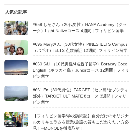
人気の記事
#659 しそさん（20代男性）HANA Academy（クラ
ーク）Light Nativeコース 4週間 | フィリピン留学
#695 Maryさん（30代女性）PINES IELTS Campus
（バギオ）IELTS 点数保証 12週間| フィリピン留学
#660 S&H（10代男性/4名親子留学）Boracay Coco
English（ボラカイ島）Juniorコース 12週間 | フィリ
ピン留学
#661 En（30代男性）TARGET（セブ島/セブシティ
郊外）TARGET ULTIMATE 8コース 3週間 | フィリ
ピン留学
【フィリピン留学/学校訪問記】自分だけのオリジナ
ルカリキュラム＆授業/施設の質もこだわりたい方必
見！─MONOLを徹底取材！