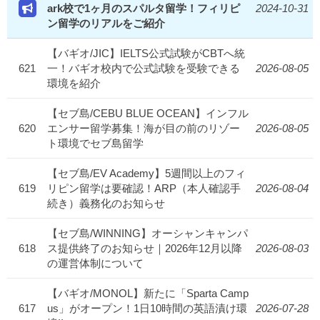
ark校で1ヶ月のスパルタ留学！フィリピ
2024-10-31
ン留学のリアルをご紹介
【バギオ/JIC】IELTS公式試験がCBTへ統
621
一！バギオ校内で公式試験を受験できる
2026-08-05
環境を紹介
【セブ島/CEBU BLUE OCEAN】インフル
620
エンサー留学募集！海が目の前のリゾー
2026-08-05
ト環境でセブ島留学
【セブ島/EV Academy】5週間以上のフィ
619
リピン留学は要確認！ARP（本人確認手
2026-08-04
続き）義務化のお知らせ
【セブ島/WINNING】オーシャンキャンパ
618
ス提供終了のお知らせ｜2026年12月以降
2026-08-03
の運営体制について
【バギオ/MONOL】新たに「Sparta Camp
617
us」がオープン！1日10時間の英語漬け環
2026-07-28