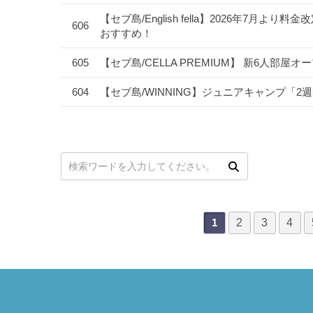
【セブ島/English fella】2026年7
606
おすすめ！
605
【セブ島/CELLA PREMIUM】 新6人部屋
604
【セブ島/WINNING】ジュニアキャンプ「
次
最後
次の検索
2
3
4
1