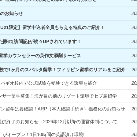
定のお知らせ
20
EBU21限定】留学申込者全員もらえる特典のご紹介！
20
際の[訪問記]が続々UPされています！
20
留学カウンセラーの英作文添削サービス
20
Clark校で1ヶ月のスパルタ留学！フィリピン留学のリアルをご紹介
20
統一！バギオ校内で公式試験を受験できる環境を紹介
20
フルエンサー留学募集！海が目の前のリゾート環境でセブ島留学
20
ィリピン留学は要確認！ARP（本人確認手続き）義務化のお知らせ
20
提供終了のお知らせ｜2026年12月以降の運営体制について
20
us」がオープン！1日10時間の英語漬け環境!!
20