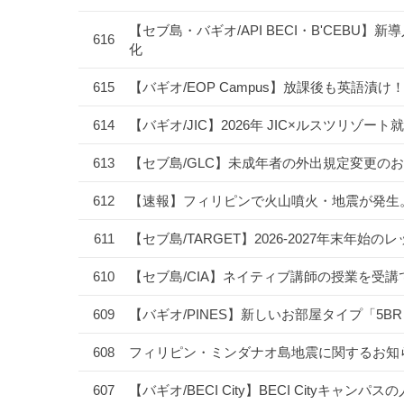
【セブ島・バギオ/API BECI・B'CEBU】新導
616
化
615
【バギオ/EOP Campus】放課後も英語
614
【バギオ/JIC】2026年 JIC×ルスツリ
613
【セブ島/GLC】未成年者の外出規定変更のお
612
【速報】フィリピンで火山噴火・地震が発生
611
【セブ島/TARGET】2026-2027年末
610
【セブ島/CIA】ネイティブ講師の授業を受
609
【バギオ/PINES】新しいお部屋タイプ「5B
608
フィリピン・ミンダナオ島地震に関するお知
607
【バギオ/BECI City】BECI Cityキャ