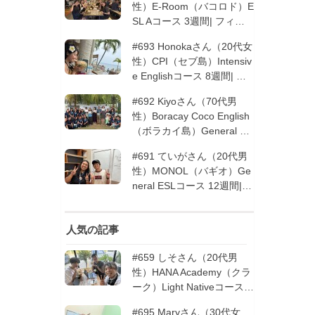
性）E-Room（バコロド）E
SL Aコース 3週間| フィリ
ピン留学
#693 Honokaさん（20代女
性）CPI（セブ島）Intensiv
e Englishコース 8週間| フ
ィリピン留学
#692 Kiyoさん（70代男
性）Boracay Coco English
（ボラカイ島）General En
glishコース 2週間（フィリ
#691 ていがさん（20代男
ピン留学5回目リピータ
性）MONOL（バギオ）Ge
ー）| フィリピン留学
neral ESLコース 12週間|
フィリピン留学
人気の記事
#659 しそさん（20代男
性）HANA Academy（クラ
ーク）Light Nativeコース 4
週間 | フィリピン留学
#695 Maryさん（30代女