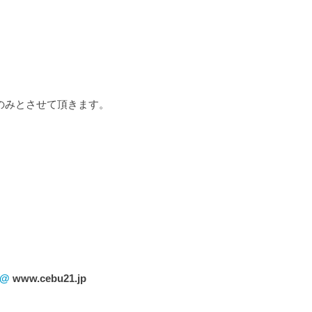
のみとさせて頂きます。
！@
www.cebu21.jp