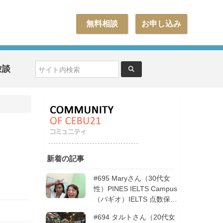
無料相談
お申し込み
験談
新着の記事
#695 Maryさん（30代女
性）PINES IELTS Campus
（バギオ）IELTS 点数保証
12週間| フィリピン留学
#694 タルトさん（20代女