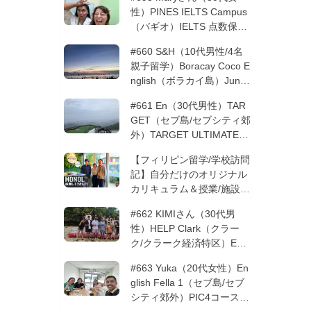
性）PINES IELTS Campus
（バギオ）IELTS 点数保証
12週間| フィリピン留学
#660 S&H（10代男性/4名
親子留学）Boracay Coco E
nglish（ボラカイ島）Junio
rコース 12週間 | フィリピ
#661 En（30代男性）TAR
ン留学
GET（セブ島/セブシティ郊
外）TARGET ULTIMATE 8
コース 3週間 | フィリピン
【フィリピン留学/学校訪問
留学
記】自分だけのオリジナル
カリキュラム＆授業/施設の
質もこだわりたい方必見！
#662 KIMIさん（30代男
─MONOLを徹底取材！
性）HELP Clark（クラー
ク/クラーク経済特区）ESL
コース 8週間+10週間バギ
#663 Yuka（20代女性）En
オの他校に転校 | フィリピ
glish Fella 1（セブ島/セブ
ン留学
シティ郊外）PIC4コース 8