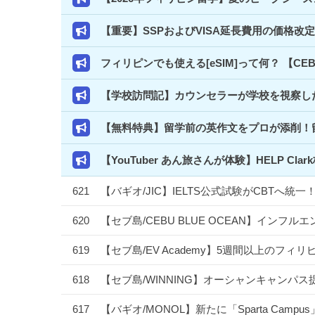
【重要】SSPおよびVISA延長費用の価格改
フィリピンでも使える[eSIM]って何？ 【C
【学校訪問記】カウンセラーが学校を視察した
【無料特典】留学前の英作文をプロが添削！
【YouTuber あん旅さんが体験】HELP 
621
【バギオ/JIC】IELTS公式試験がCBTへ
620
【セブ島/CEBU BLUE OCEAN】イン
619
【セブ島/EV Academy】5週間以上のフ
618
【セブ島/WINNING】オーシャンキャンパス
617
【バギオ/MONOL】新たに「Sparta Camp