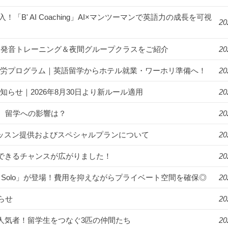
入！「B' AI Coaching」AI×マンツーマンで英語力の成長を可視
20
漬け！発音トレーニング＆夜間グループクラスをご紹介
20
ゾート就労プログラム｜英語留学からホテル就業・ワーホリ準備へ！
20
知らせ｜2026年8月30日より新ルール適用
20
。留学への影響は？
20
年始のレッスン提供およびスペシャルプランについて
20
講できるチャンスが広がりました！
20
R Solo」が登場！費用を抑えながらプライベート空間を確保◎
20
らせ
20
ンパスの人気者！留学生をつなぐ3匹の仲間たち
20