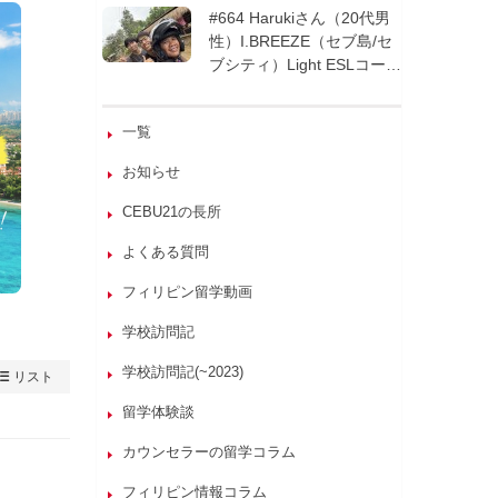
週間| フィリピン留学
#664 Harukiさん（20代男
性）I.BREEZE（セブ島/セ
ブシティ）Light ESLコース
8週間| フィリピン留学
一覧
お知らせ
CEBU21の長所
よくある質問
フィリピン留学動画
学校訪問記
学校訪問記(~2023)
リスト
留学体験談
カウンセラーの留学コラム
フィリピン情報コラム