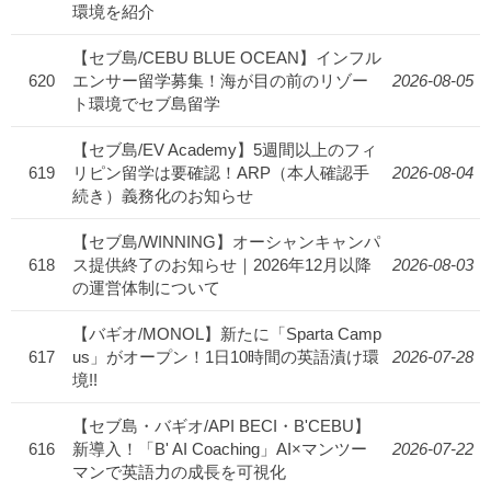
環境を紹介
【セブ島/CEBU BLUE OCEAN】インフル
620
エンサー留学募集！海が目の前のリゾー
2026-08-05
ト環境でセブ島留学
【セブ島/EV Academy】5週間以上のフィ
619
リピン留学は要確認！ARP（本人確認手
2026-08-04
続き）義務化のお知らせ
【セブ島/WINNING】オーシャンキャンパ
618
ス提供終了のお知らせ｜2026年12月以降
2026-08-03
の運営体制について
【バギオ/MONOL】新たに「Sparta Camp
617
us」がオープン！1日10時間の英語漬け環
2026-07-28
境!!
【セブ島・バギオ/API BECI・B'CEBU】
616
新導入！「B' AI Coaching」AI×マンツー
2026-07-22
マンで英語力の成長を可視化