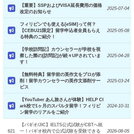
【重要】SSPおよびVISA延長費用の価格
2025-07-04
改定のお知らせ
フィリピンでも使える[eSIM]って何？
【CEBU21限定】留学申込者全員もらえ
2025-05-08
る特典のご紹介！
【学校訪問記】カウンセラーが学校を視
察した際の[訪問記]が続々UPされていま
2025-04-28
す！
【無料特典】留学前の英作文をプロが添
削！留学カウンセラーの英作文添削サー
2025-03-24
ビス
【YouTuber あん旅さんが体験】HELP Cl
ark校で1ヶ月のスパルタ留学！フィリピ
2024-10-31
ン留学のリアルをご紹介
【バギオ/JIC】IELTS公式試験がCBTへ統
621
一！バギオ校内で公式試験を受験できる
2026-08-05