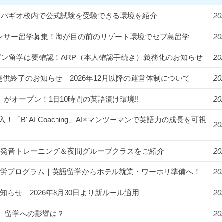
統一！バギオ校内で公式試験を受験できる環境を紹介
20
フルエンサー留学募集！海が目の前のリゾート環境でセブ島留学
20
ィリピン留学は要確認！ARP（本人確認手続き）義務化のお知らせ
20
提供終了のお知らせ｜2026年12月以降の運営体制について
20
us」がオープン！1日10時間の英語漬け環境!!
20
入！「B' AI Coaching」AI×マンツーマンで英語力の成長を可視
20
漬け！発音トレーニング＆夜間グループクラスをご紹介
20
ゾート就労プログラム｜英語留学からホテル就業・ワーホリ準備へ！
20
知らせ｜2026年8月30日より新ルール適用
20
。留学への影響は？
20