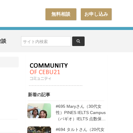
無料相談
お申し込み
験談
新着の記事
#695 Maryさん（30代女
性）PINES IELTS Campus
（バギオ）IELTS 点数保証
12週間| フィリピン留学
#694 タルトさん（20代女