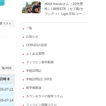
週間| フィリピン留学
#664 Harukiさん（20代男
性）I.BREEZE（セブ島/セ
ブシティ）Light ESLコース
8週間| フィリピン留学
リスト
一覧
お知らせ
CEBU21の長所
よくある質問
フィリピン留学動画
RSS
学校訪問記
日時
学校訪問記(~2023)
留学体験談
26-07-21
カウンセラーの留学コラム
26-07-14
フィリピン情報コラム