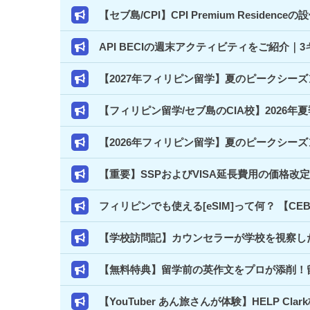
【セブ島/CPI】CPI Premium Resi
API BECIの週末アクティビティをご紹介
【2027年フィリピン留学】夏のピークシー
【フィリピン留学/セブ島のCIA校】2026年
【2026年フィリピン留学】夏のピークシー
【重要】SSPおよびVISA延長費用の価格改
フィリピンでも使える[eSIM]って何？ 【C
【学校訪問記】カウンセラーが学校を視察した
【無料特典】留学前の英作文をプロが添削！
【YouTuber あん旅さんが体験】HELP 