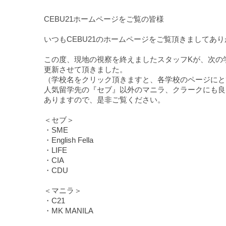
CEBU21ホームページをご覧の皆様
いつもCEBU21のホームページをご覧頂きましてあ
この度、現地の視察を終えましたスタッフKが、次の
更新させて頂きました。
（学校名をクリック頂きますと、各学校のページにと
人気留学先の『セブ』以外のマニラ、クラークにも良
ありますので、是非ご覧ください。
＜セブ＞
・
SME
・
English Fella
・
LIFE
・
CIA
・
CDU
＜マニラ＞
・
C21
・
MK MANILA