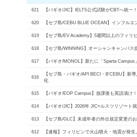
621
【バギオ/JIC】IELTS公式試験がCBTへ
620
【セブ島/CEBU BLUE OCEAN】イン
619
【セブ島/EV Academy】5週間以上のフ
618
【セブ島/WINNING】オーシャンキャンパス
617
【バギオ/MONOL】新たに「Sparta Camp
【セブ島・バギオ/API BECI・B'CEBU】新導
616
化
615
【バギオ/EOP Campus】放課後も英語
614
【バギオ/JIC】2026年 JIC×ルスツリ
613
【セブ島/GLC】未成年者の外出規定変更のお
612
【速報】フィリピンで火山噴火・地震が発生