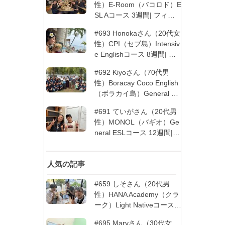
性）E-Room（バコロド）E
SL Aコース 3週間| フィリ
ピン留学
#693 Honokaさん（20代女
性）CPI（セブ島）Intensiv
e Englishコース 8週間| フ
ィリピン留学
#692 Kiyoさん（70代男
性）Boracay Coco English
（ボラカイ島）General En
glishコース 2週間（フィリ
#691 ていがさん（20代男
ピン留学5回目リピータ
性）MONOL（バギオ）Ge
ー）| フィリピン留学
neral ESLコース 12週間|
フィリピン留学
人気の記事
#659 しそさん（20代男
性）HANA Academy（クラ
ーク）Light Nativeコース 4
週間 | フィリピン留学
#695 Maryさん（30代女