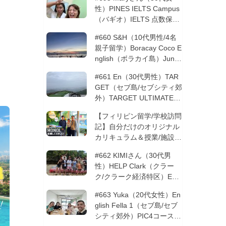
性）PINES IELTS Campus
（バギオ）IELTS 点数保証
12週間| フィリピン留学
#660 S&H（10代男性/4名
親子留学）Boracay Coco E
nglish（ボラカイ島）Junio
rコース 12週間 | フィリピ
#661 En（30代男性）TAR
ン留学
GET（セブ島/セブシティ郊
外）TARGET ULTIMATE 8
コース 3週間 | フィリピン
【フィリピン留学/学校訪問
留学
記】自分だけのオリジナル
カリキュラム＆授業/施設の
質もこだわりたい方必見！
#662 KIMIさん（30代男
─MONOLを徹底取材！
性）HELP Clark（クラー
ク/クラーク経済特区）ESL
コース 8週間+10週間バギ
#663 Yuka（20代女性）En
オの他校に転校 | フィリピ
glish Fella 1（セブ島/セブ
ン留学
シティ郊外）PIC4コース 8