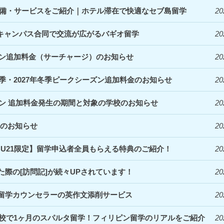
denceの設備・サービスをご紹介｜ホテル滞在で快適なセブ島留学
20
｜3キャンパス合同で交流が広がるバギオ留学
20
ズン追加料金（サーチャージ）のお知らせ
20
夏季・2027年冬季ピークシーズン追加料金のお知らせ
20
ズン 追加料金発生の期間と対象の学校のお知らせ
20
定のお知らせ
20
EBU21限定】留学申込者全員もらえる特典のご紹介！
20
際の[訪問記]が続々UPされています！
20
留学カウンセラーの英作文添削サービス
20
Clark校で1ヶ月のスパルタ留学！フィリピン留学のリアルをご紹介
20