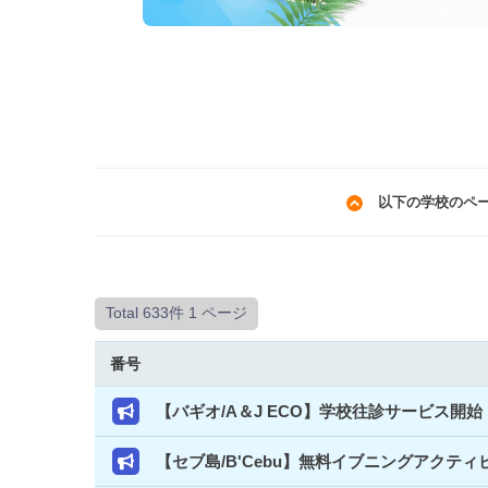
以下の学校のペ
Total 633件
1 ページ
番号
【バギオ/A＆J ECO】学校往診サービス
【セブ島/B'Cebu】無料イブニングアクテ