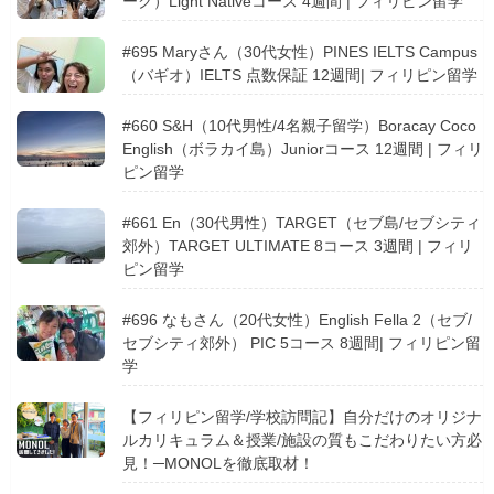
ーク）Light Nativeコース 4週間 | フィリピン留学
#695 Maryさん（30代女性）PINES IELTS Campus
（バギオ）IELTS 点数保証 12週間| フィリピン留学
#660 S&H（10代男性/4名親子留学）Boracay Coco
English（ボラカイ島）Juniorコース 12週間 | フィリ
ピン留学
#661 En（30代男性）TARGET（セブ島/セブシティ
郊外）TARGET ULTIMATE 8コース 3週間 | フィリ
ピン留学
#696 なもさん（20代女性）English Fella 2（セブ/
セブシティ郊外） PIC 5コース 8週間| フィリピン留
学
【フィリピン留学/学校訪問記】自分だけのオリジナ
ルカリキュラム＆授業/施設の質もこだわりたい方必
見！─MONOLを徹底取材！