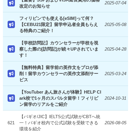
2025-07-04
改定のお知らせ
フィリピンでも使える[eSIM]って何？
【CEBU21限定】留学申込者全員もらえ
2025-05-08
る特典のご紹介！
【学校訪問記】カウンセラーが学校を視
察した際の[訪問記]が続々UPされていま
2025-04-28
す！
【無料特典】留学前の英作文をプロが添
削！留学カウンセラーの英作文添削サー
2025-03-24
ビス
【YouTuber あん旅さんが体験】HELP Cl
ark校で1ヶ月のスパルタ留学！フィリピ
2024-10-31
ン留学のリアルをご紹介
【バギオ/JIC】IELTS公式試験がCBTへ統
621
一！バギオ校内で公式試験を受験できる
2026-08-05
環境を紹介