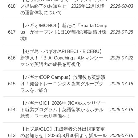
618
ス提供終了のお知らせ｜2026年12月以降
2026-08-03
の運営体制について
【バギオ/MONOL】新たに「Sparta Camp
617
us」がオープン！1日10時間の英語漬け環
2026-07-28
境!!
【セブ島・バギオ/API BECI・B'CEBU】
616
新導入！「B' AI Coaching」AI×マンツー
2026-07-22
マンで英語力の成長を可視化
【バギオ/EOP Campus】放課後も英語漬
615
け！発音トレーニング＆夜間グループク
2026-07-15
ラスをご紹介
【バギオ/JIC】2026年 JIC×ルスツリゾー
614
ト就労プログラム｜英語留学からホテル
2026-07-15
就業・ワーホリ準備へ！
【セブ島/GLC】未成年者の外出規定変更
613
のお知らせ｜2026年8月30日より新ルール
2026-07-15