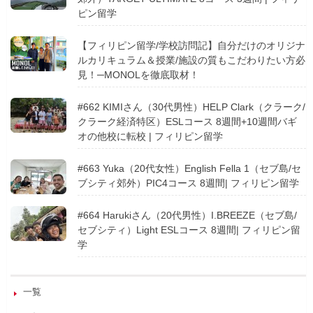
ピン留学
【フィリピン留学/学校訪問記】自分だけのオリジナ
ルカリキュラム＆授業/施設の質もこだわりたい方必
見！─MONOLを徹底取材！
#662 KIMIさん（30代男性）HELP Clark（クラーク/
クラーク経済特区）ESLコース 8週間+10週間バギ
オの他校に転校 | フィリピン留学
#663 Yuka（20代女性）English Fella 1（セブ島/セ
ブシティ郊外）PIC4コース 8週間| フィリピン留学
#664 Harukiさん（20代男性）I.BREEZE（セブ島/
セブシティ）Light ESLコース 8週間| フィリピン留
学
一覧