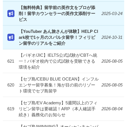
【無料特典】留学前の英作文をプロが添
削！留学カウンセラーの英作文添削サー
2025-03-24
ビス
【YouTuber あん旅さんが体験】HELP Cl
ark校で1ヶ月のスパルタ留学！フィリピ
2024-10-31
ン留学のリアルをご紹介
【バギオ/JIC】IELTS公式試験がCBTへ統
621
一！バギオ校内で公式試験を受験できる
2026-08-05
環境を紹介
【セブ島/CEBU BLUE OCEAN】インフル
620
エンサー留学募集！海が目の前のリゾー
2026-08-05
ト環境でセブ島留学
【セブ島/EV Academy】5週間以上のフィ
619
リピン留学は要確認！ARP（本人確認手
2026-08-04
続き）義務化のお知らせ
【セブ島/WINNING】オーシャンキャンパ