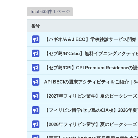
Total 633件
1 ページ
番号
【バギオ/A＆J ECO】学校往診サービス
【セブ島/B'Cebu】無料イブニングアクテ
【セブ島/CPI】CPI Premium Resi
API BECIの週末アクティビティをご紹介
【2027年フィリピン留学】夏のピークシー
【フィリピン留学/セブ島のCIA校】2026年
【2026年フィリピン留学】夏のピークシー