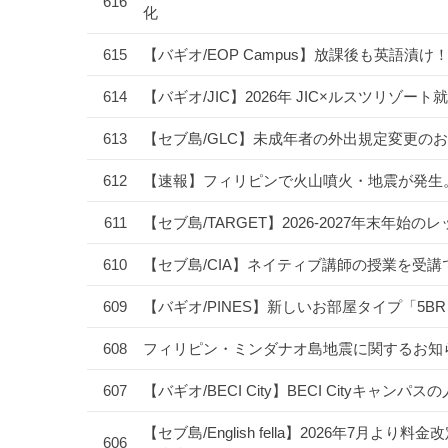
616
化
615
【バギオ/EOP Campus】放課後も英語
614
【バギオ/JIC】2026年 JIC×ルスツリ
613
【セブ島/GLC】未成年者の外出規定変更のお
612
【速報】フィリピンで火山噴火・地震が発生
611
【セブ島/TARGET】2026-2027年末
610
【セブ島/CIA】ネイティブ講師の授業を受
609
【バギオ/PINES】新しいお部屋タイプ「5B
608
フィリピン・ミンダナオ島地震に関するお知
607
【バギオ/BECI City】BECI Cityキャ
【セブ島/English fella】2026年7
606