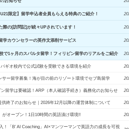
定のお知らせ
20
EBU21限定】留学申込者全員もらえる特典のご紹介！
20
際の[訪問記]が続々UPされています！
20
留学カウンセラーの英作文添削サービス
20
Clark校で1ヶ月のスパルタ留学！フィリピン留学のリアルをご紹介
20
統一！バギオ校内で公式試験を受験できる環境を紹介
20
フルエンサー留学募集！海が目の前のリゾート環境でセブ島留学
20
ィリピン留学は要確認！ARP（本人確認手続き）義務化のお知らせ
20
提供終了のお知らせ｜2026年12月以降の運営体制について
20
us」がオープン！1日10時間の英語漬け環境!!
20
入！「B' AI Coaching」AI×マンツーマンで英語力の成長を可視