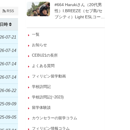
週間| フィリピン留学
#664 Harukiさん（20代男
性）I.BREEZE（セブ島/セ
RSS
ブシティ）Light ESLコース
8週間| フィリピン留学
日時
一覧
26-07-21
お知らせ
26-07-14
CEBU21の長所
26-07-14
よくある質問
フィリピン留学動画
26-07-14
学校訪問記
26-06-22
学校訪問記(~2023)
25-09-09
留学体験談
25-09-05
カウンセラーの留学コラム
フィリピン情報コラム