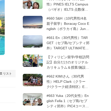
性）PINES IELTS Campus
（バギオ）IELTS 点数保証
12週間| フィリピン留学
#660 S&H（10代男性/4名
親子留学）Boracay Coco E
nglish（ボラカイ島）Junio
rコース 12週間 | フィリピ
#661 En（30代男性）TAR
ン留学
GET（セブ島/セブシティ郊
外）TARGET ULTIMATE 8
コース 3週間 | フィリピン
【フィリピン留学/学校訪問
留学
記】自分だけのオリジナル
カリキュラム＆授業/施設の
質もこだわりたい方必見！
リスト
#662 KIMIさん（30代男
─MONOLを徹底取材！
性）HELP Clark（クラー
ク/クラーク経済特区）ESL
コース 8週間+10週間バギ
#663 Yuka（20代女性）En
オの他校に転校 | フィリピ
glish Fella 1（セブ島/セブ
ン留学
シティ郊外）PIC4コース 8