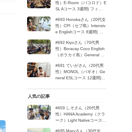
性）E-Room（バコロド）E
SL Aコース 3週間| フィリ
ピン留学
#693 Honokaさん（20代女
性）CPI（セブ島）Intensiv
e Englishコース 8週間| フ
ィリピン留学
#692 Kiyoさん（70代男
性）Boracay Coco English
（ボラカイ島）General En
glishコース 2週間（フィリ
#691 ていがさん（20代男
ピン留学5回目リピータ
性）MONOL（バギオ）Ge
ー）| フィリピン留学
neral ESLコース 12週間|
フィリピン留学
人気の記事
#659 しそさん（20代男
性）HANA Academy（クラ
ーク）Light Nativeコース 4
週間 | フィリピン留学
#695 Maryさん（30代女