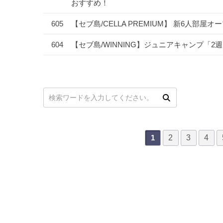
おすすめ！
605
【セブ島/CELLA PREMIUM】 新6人部屋
604
【セブ島/WINNING】ジュニアキャンプ「
次
最後
次の検索
2
3
4
1