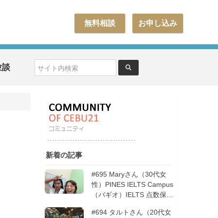
無料相談
お申し込み
験談
新着の記事
#695 Maryさん（30代女
性）PINES IELTS Campus
（バギオ）IELTS 点数保証
12週間| フィリピン留学
#694 タルトさん（20代女