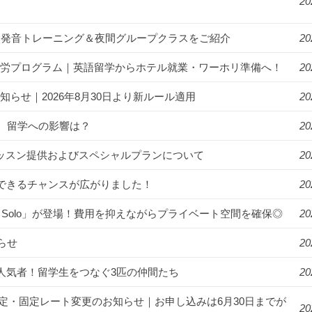
20
漬け！発音トレーニング＆夜間グループクラスをご紹介
20
ゾート就労プログラム｜英語留学からホテル就業・ワーホリ準備へ！
20
知らせ｜2026年8月30日より新ルール適用
20
。留学への影響は？
20
年始のレッスン提供およびスペシャルプランについて
20
講できるチャンスが広がりました！
20
R Solo」が登場！費用を抑えながらプライベート空間を確保◎
20
らせ
20
ンパスの人気者！留学生をつなぐ3匹の仲間たち
20
月より料金改定・固定レート変更のお知らせ｜お申し込みは6月30日までが
20