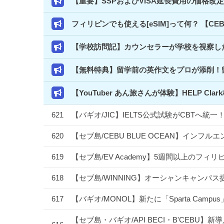
【重要】SSPおよびVISA延長費用の価格改
フィリピンでも使える[eSIM]って何？ 【C
【学校訪問記】カウンセラーが学校を視察した
【無料特典】留学前の英作文をプロが添削！
【YouTuber あん旅さんが体験】HELP 
621
【バギオ/JIC】IELTS公式試験がCBTへ
620
【セブ島/CEBU BLUE OCEAN】イン
619
【セブ島/EV Academy】5週間以上のフ
618
【セブ島/WINNING】オーシャンキャンパス
617
【バギオ/MONOL】新たに「Sparta Camp
【セブ島・バギオ/API BECI・B'CEBU】新導