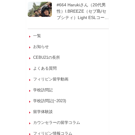
週間| フィリピン留学
#664 Harukiさん（20代男
性）I.BREEZE（セブ島/セ
ブシティ）Light ESLコース
8週間| フィリピン留学
一覧
お知らせ
CEBU21の長所
よくある質問
フィリピン留学動画
学校訪問記
学校訪問記(~2023)
留学体験談
カウンセラーの留学コラム
フィリピン情報コラム