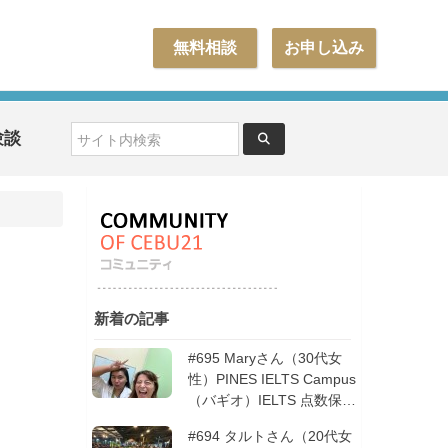
無料相談
お申し込み
験談
新着の記事
#695 Maryさん（30代女
性）PINES IELTS Campus
（バギオ）IELTS 点数保証
12週間| フィリピン留学
#694 タルトさん（20代女