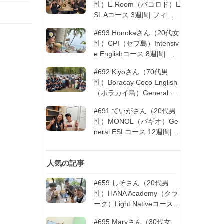
性）E-Room（バコロド）E
SL Aコース 3週間| フィリ
ピン留学
#693 Honokaさん（20代女
性）CPI（セブ島）Intensiv
e Englishコース 8週間| フ
ィリピン留学
#692 Kiyoさん（70代男
性）Boracay Coco English
（ボラカイ島）General En
glishコース 2週間（フィリ
#691 ていがさん（20代男
ピン留学5回目リピータ
性）MONOL（バギオ）Ge
ー）| フィリピン留学
neral ESLコース 12週間|
フィリピン留学
人気の記事
#659 しそさん（20代男
性）HANA Academy（クラ
ーク）Light Nativeコース 4
週間 | フィリピン留学
#695 Maryさん（30代女