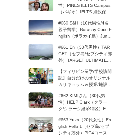
性）PINES IELTS Campus
（バギオ）IELTS 点数保証
12週間| フィリピン留学
#660 S&H（10代男性/4名
親子留学）Boracay Coco E
nglish（ボラカイ島）Junio
rコース 12週間 | フィリピ
#661 En（30代男性）TAR
ン留学
GET（セブ島/セブシティ郊
外）TARGET ULTIMATE 8
コース 3週間 | フィリピン
【フィリピン留学/学校訪問
留学
記】自分だけのオリジナル
カリキュラム＆授業/施設の
質もこだわりたい方必見！
#662 KIMIさん（30代男
─MONOLを徹底取材！
性）HELP Clark（クラー
ク/クラーク経済特区）ESL
コース 8週間+10週間バギ
#663 Yuka（20代女性）En
オの他校に転校 | フィリピ
glish Fella 1（セブ島/セブ
ン留学
シティ郊外）PIC4コース 8