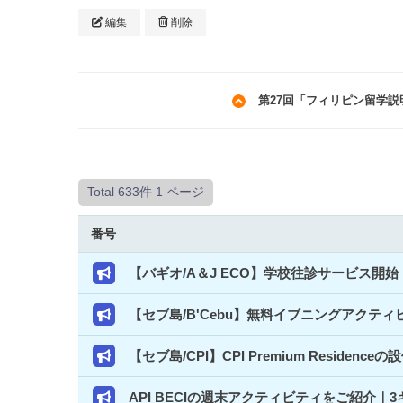
編集
削除
第27回「フィリピン留学説明
Total 633件
1 ページ
番号
【バギオ/A＆J ECO】学校往診サービス
【セブ島/B'Cebu】無料イブニングアクテ
【セブ島/CPI】CPI Premium Resi
API BECIの週末アクティビティをご紹介