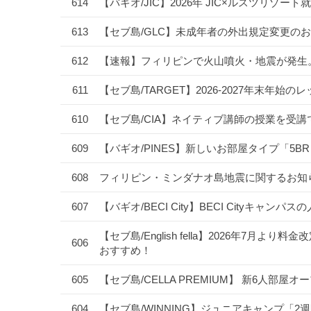
614
【バギオ/JIC】2026年 JIC×ルスツリ
613
【セブ島/GLC】未成年者の外出規定変更のお
612
【速報】フィリピンで火山噴火・地震が発生
611
【セブ島/TARGET】2026-2027年末
610
【セブ島/CIA】ネイティブ講師の授業を受
609
【バギオ/PINES】新しいお部屋タイプ「5B
608
フィリピン・ミンダナオ島地震に関するお知
607
【バギオ/BECI City】BECI Cityキャ
【セブ島/English fella】2026年7
606
おすすめ！
605
【セブ島/CELLA PREMIUM】 新6人部屋
604
【セブ島/WINNING】ジュニアキャンプ「