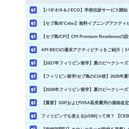
【バギオ/A＆J ECO】学校往診サービス
【セブ島/B'Cebu】無料イブニングアクテ
【セブ島/CPI】CPI Premium Resi
API BECIの週末アクティビティをご紹介
【2027年フィリピン留学】夏のピークシー
【フィリピン留学/セブ島のCIA校】2026年
【2026年フィリピン留学】夏のピークシー
【重要】SSPおよびVISA延長費用の価格改
フィリピンでも使える[eSIM]って何？ 【C