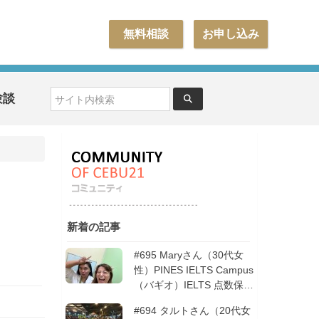
無料相談
お申し込み
験談
新着の記事
#695 Maryさん（30代女
性）PINES IELTS Campus
（バギオ）IELTS 点数保証
12週間| フィリピン留学
#694 タルトさん（20代女