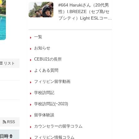
週間| フィリピン留学
#664 Harukiさん（20代男
性）I.BREEZE（セブ島/セ
ブシティ）Light ESLコース
8週間| フィリピン留学
一覧
お知らせ
CEBU21の長所
リスト
よくある質問
フィリピン留学動画
学校訪問記
学校訪問記(~2023)
留学体験談
RSS
カウンセラーの留学コラム
日時
フィリピン情報コラム