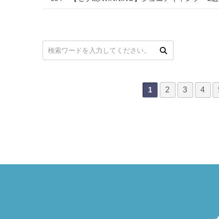
次
最後
次の検索
2
3
4
1