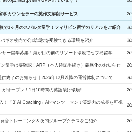
際の[訪問記]が続々UPされています！
20
留学カウンセラーの英作文添削サービス
20
Clark校で1ヶ月のスパルタ留学！フィリピン留学のリアルをご紹介
20
統一！バギオ校内で公式試験を受験できる環境を紹介
20
フルエンサー留学募集！海が目の前のリゾート環境でセブ島留学
20
ィリピン留学は要確認！ARP（本人確認手続き）義務化のお知らせ
20
提供終了のお知らせ｜2026年12月以降の運営体制について
20
us」がオープン！1日10時間の英語漬け環境!!
20
入！「B' AI Coaching」AI×マンツーマンで英語力の成長を可視
20
漬け！発音トレーニング＆夜間グループクラスをご紹介
20