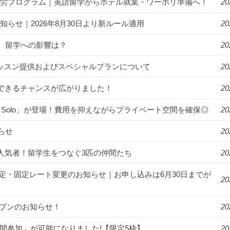
ゾート就労プログラム｜英語留学からホテル就業・ワーホリ準備へ！
20
知らせ｜2026年8月30日より新ルール適用
20
。留学への影響は？
20
年始のレッスン提供およびスペシャルプランについて
20
講できるチャンスが広がりました！
20
R Solo」が登場！費用を抑えながらプライベート空間を確保◎
20
らせ
20
ンパスの人気者！留学生をつなぐ3匹の仲間たち
20
月より料金改定・固定レート変更のお知らせ｜お申し込みは6月30日までが
20
オープンのお知らせ！
20
2週間参加」が可能になりました!【限定5枠】
20