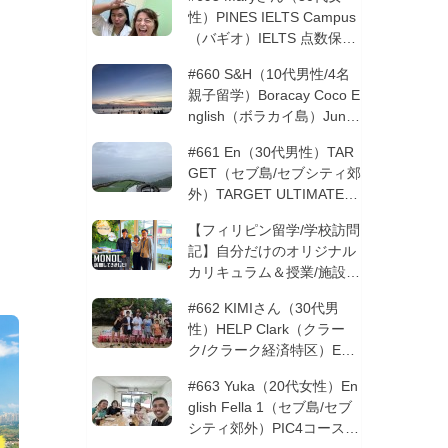
性）PINES IELTS Campus
（バギオ）IELTS 点数保証
12週間| フィリピン留学
#660 S&H（10代男性/4名
親子留学）Boracay Coco E
nglish（ボラカイ島）Junio
rコース 12週間 | フィリピ
#661 En（30代男性）TAR
ン留学
GET（セブ島/セブシティ郊
外）TARGET ULTIMATE 8
コース 3週間 | フィリピン
【フィリピン留学/学校訪問
留学
記】自分だけのオリジナル
カリキュラム＆授業/施設の
質もこだわりたい方必見！
#662 KIMIさん（30代男
─MONOLを徹底取材！
性）HELP Clark（クラー
ク/クラーク経済特区）ESL
コース 8週間+10週間バギ
#663 Yuka（20代女性）En
オの他校に転校 | フィリピ
glish Fella 1（セブ島/セブ
ン留学
シティ郊外）PIC4コース 8