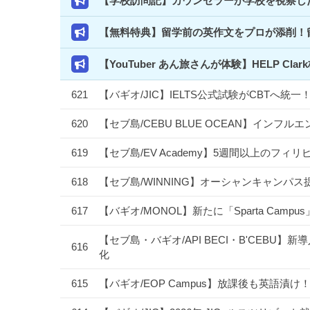
【学校訪問記】カウンセラーが学校を視察した
【無料特典】留学前の英作文をプロが添削！
【YouTuber あん旅さんが体験】HELP 
621
【バギオ/JIC】IELTS公式試験がCBTへ
620
【セブ島/CEBU BLUE OCEAN】イン
619
【セブ島/EV Academy】5週間以上のフ
618
【セブ島/WINNING】オーシャンキャンパス
617
【バギオ/MONOL】新たに「Sparta Camp
【セブ島・バギオ/API BECI・B'CEBU】新導
616
化
615
【バギオ/EOP Campus】放課後も英語