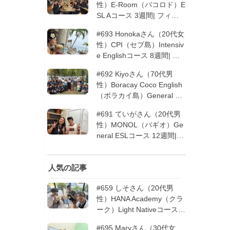
性）E-Room（バコロド）E
SL Aコース 3週間| フィリ
ピン留学
#693 Honokaさん（20代女
性）CPI（セブ島）Intensiv
e Englishコース 8週間| フ
ィリピン留学
#692 Kiyoさん（70代男
性）Boracay Coco English
（ボラカイ島）General En
glishコース 2週間（フィリ
#691 ていがさん（20代男
ピン留学5回目リピータ
性）MONOL（バギオ）Ge
ー）| フィリピン留学
neral ESLコース 12週間|
フィリピン留学
人気の記事
#659 しそさん（20代男
性）HANA Academy（クラ
ーク）Light Nativeコース 4
週間 | フィリピン留学
#695 Maryさん（30代女