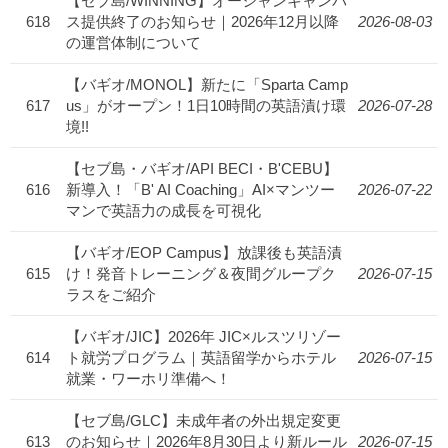
【セブ島/WINNING】オーシャンキャンパ
618
ス提供終了のお知らせ｜2026年12月以降
2026-08-03
の運営体制について
【バギオ/MONOL】新たに「Sparta Camp
617
us」がオープン！1日10時間の英語漬け環
2026-07-28
境!!
【セブ島・バギオ/API BECI・B'CEBU】
616
新導入！「B' AI Coaching」AI×マンツー
2026-07-22
マンで英語力の成長を可視化
【バギオ/EOP Campus】放課後も英語漬
615
け！発音トレーニング＆夜間グループク
2026-07-15
ラスをご紹介
【バギオ/JIC】2026年 JIC×ルスツリゾー
614
ト就労プログラム｜英語留学からホテル
2026-07-15
就業・ワーホリ準備へ！
【セブ島/GLC】未成年者の外出規定変更
613
のお知らせ｜2026年8月30日より新ルール
2026-07-15