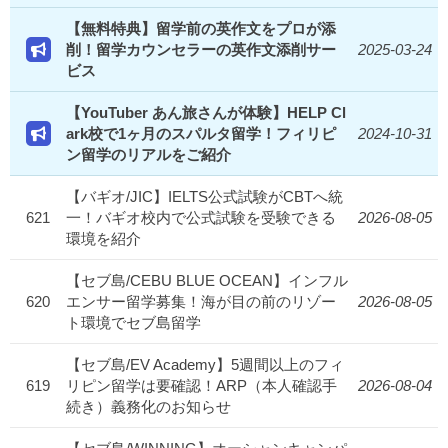
【無料特典】留学前の英作文をプロが添
削！留学カウンセラーの英作文添削サー
2025-03-24
ビス
【YouTuber あん旅さんが体験】HELP Cl
ark校で1ヶ月のスパルタ留学！フィリピ
2024-10-31
ン留学のリアルをご紹介
【バギオ/JIC】IELTS公式試験がCBTへ統
621
一！バギオ校内で公式試験を受験できる
2026-08-05
環境を紹介
【セブ島/CEBU BLUE OCEAN】インフル
620
エンサー留学募集！海が目の前のリゾー
2026-08-05
ト環境でセブ島留学
【セブ島/EV Academy】5週間以上のフィ
619
リピン留学は要確認！ARP（本人確認手
2026-08-04
続き）義務化のお知らせ