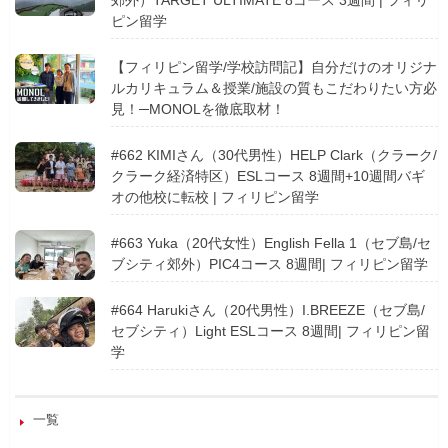
郊外）TARGET ULTIMATE 8コース 3週間 | フィリ
ピン留学
【フィリピン留学/学校訪問記】自分だけのオリジナ
ルカリキュラム＆授業/施設の質もこだわりたい方必
見！─MONOLを徹底取材！
#662 KIMIさん（30代男性）HELP Clark（クラーク/
クラーク経済特区）ESLコース 8週間+10週間バギ
オの他校に転校 | フィリピン留学
#663 Yuka（20代女性）English Fella 1（セブ島/セ
ブシティ郊外）PIC4コース 8週間| フィリピン留学
#664 Harukiさん（20代男性）I.BREEZE（セブ島/
セブシティ）Light ESLコース 8週間| フィリピン留
学
一覧