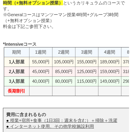
時間（+無料オプション授業）
というカリキュラムのコースで
す。
※Generalコースはマンツーマン授業4時間+グループ3時間
（+無料オプション授業）
料金は下記ご参照下さい。
*Intensiveコース
期間
1週間
2週間
3週間
4週間
8
1人部屋
55,000円
105,000円
155,000円
189,000円
378
2人部屋
45,000円
85,000円
125,000円
159,000円
318
3人部屋
40,000円
80,000円
115,000円
149,000円
298
長期割引
費用に含まれるもの
●
授業+宿所+食事（1日3回：週末を含む）＋掃除＋洗濯
●
インターネット使用、その他学校施設利用