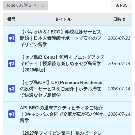
Total 633件
1 ページ
RSS
番号
タイトル
日時
【バギオ/A＆J ECO】学校往診サービス
開始｜日本人看護師サポートで安心のフ
2026-07-21
ィリピン留学
【セブ島/B'Cebu】無料イブニングアクテ
ィビティ｜授業後も楽しめるセブ島留学
2026-07-14
【2026年版】
【セブ島/CPI】CPI Premium Residence
の設備・サービスをご紹介｜ホテル滞在
2026-07-14
で快適なセブ島留学
API BECIの週末アクティビティをご紹介
｜3キャンパス合同で交流が広がるバギオ
2026-07-14
留学
【2027年フィリピン留学】夏のピークシ