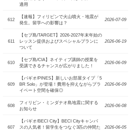
適用
【速報】フィリピンで火山噴火・地震が
612
2026-07-09
発生。留学への影響は？
【セブ島/TARGET】2026-2027年末年始の
611
レッスン提供およびスペシャルプランに
2026-06-19
ついて
【セブ島/CIA】ネイティブ講師の授業を
610
2026-06-09
受講できるチャンスが広がりました！
【バギオ/PINES】新しいお部屋タイプ「5
609
BR Solo」が登場！費用を抑えながらプラ
2026-06-09
イベート空間を確保◎
フィリピン・ミンダナオ島地震に関する
608
2026-06-08
お知らせ
【バギオ/BECI City】BECI Cityキャンパ
607
スの人気者！留学生をつなぐ3匹の仲間た
2026-06-05