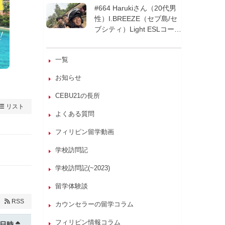
週間| フィリピン留学
#664 Harukiさん（20代男
性）I.BREEZE（セブ島/セ
ブシティ）Light ESLコース
8週間| フィリピン留学
一覧
お知らせ
CEBU21の長所
リスト
よくある質問
フィリピン留学動画
学校訪問記
学校訪問記(~2023)
留学体験談
RSS
カウンセラーの留学コラム
フィリピン情報コラム
日時