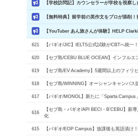
【学校訪問記】カウンセラーが学校を視察した
【無料特典】留学前の英作文をプロが添削！
【YouTuber あん旅さんが体験】HELP 
621
【バギオ/JIC】IELTS公式試験がCBTへ
620
【セブ島/CEBU BLUE OCEAN】イン
619
【セブ島/EV Academy】5週間以上のフ
618
【セブ島/WINNING】オーシャンキャンパス
617
【バギオ/MONOL】新たに「Sparta Camp
【セブ島・バギオ/API BECI・B'CEBU】新導
616
化
615
【バギオ/EOP Campus】放課後も英語