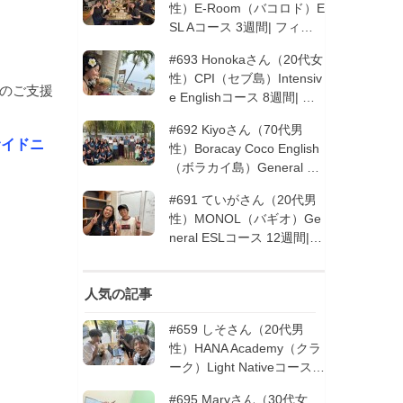
性）E-Room（バコロド）E
SL Aコース 3週間| フィリ
ピン留学
#693 Honokaさん（20代女
性）CPI（セブ島）Intensiv
層のご支援
e Englishコース 8週間| フ
ィリピン留学
#692 Kiyoさん（70代男
サイドニ
性）Boracay Coco English
（ボラカイ島）General En
glishコース 2週間（フィリ
#691 ていがさん（20代男
ピン留学5回目リピータ
性）MONOL（バギオ）Ge
ー）| フィリピン留学
neral ESLコース 12週間|
フィリピン留学
人気の記事
#659 しそさん（20代男
性）HANA Academy（クラ
ーク）Light Nativeコース 4
週間 | フィリピン留学
#695 Maryさん（30代女