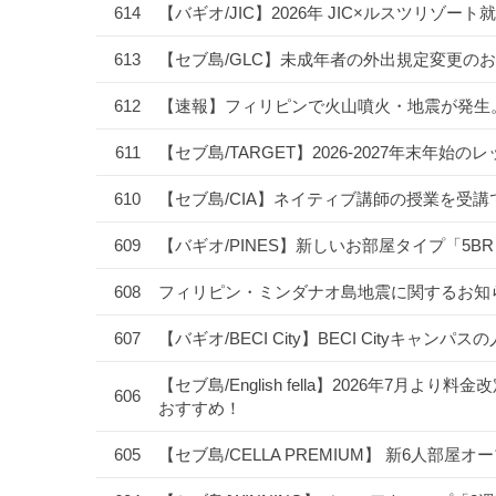
614
【バギオ/JIC】2026年 JIC×ルスツリ
613
【セブ島/GLC】未成年者の外出規定変更のお
612
【速報】フィリピンで火山噴火・地震が発生
611
【セブ島/TARGET】2026-2027年末
610
【セブ島/CIA】ネイティブ講師の授業を受
609
【バギオ/PINES】新しいお部屋タイプ「5B
608
フィリピン・ミンダナオ島地震に関するお知
607
【バギオ/BECI City】BECI Cityキャ
【セブ島/English fella】2026年7
606
おすすめ！
605
【セブ島/CELLA PREMIUM】 新6人部屋