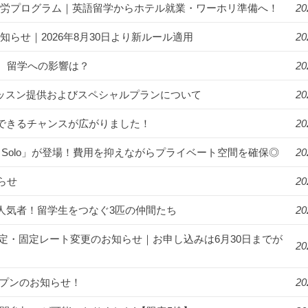
ゾート就労プログラム｜英語留学からホテル就業・ワーホリ準備へ！
20
知らせ｜2026年8月30日より新ルール適用
20
。留学への影響は？
20
年始のレッスン提供およびスペシャルプランについて
20
講できるチャンスが広がりました！
20
R Solo」が登場！費用を抑えながらプライベート空間を確保◎
20
らせ
20
ンパスの人気者！留学生をつなぐ3匹の仲間たち
20
月より料金改定・固定レート変更のお知らせ｜お申し込みは6月30日までが
20
オープンのお知らせ！
20