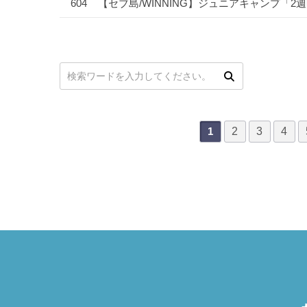
604
【セブ島/WINNING】ジュニアキャンプ「
次
最後
次の検索
2
3
4
1