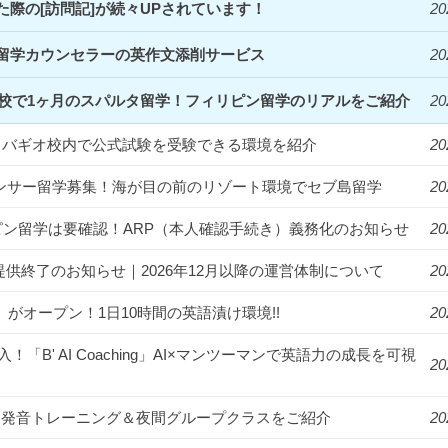
際の[訪問記]が続々UPされています！
20
留学カウンセラーの英作文添削サービス
20
Clark校で1ヶ月のスパルタ留学！フィリピン留学のリアルをご紹介
20
統一！バギオ校内で公式試験を受験できる環境を紹介
20
フルエンサー留学募集！海が目の前のリゾート環境でセブ島留学
20
ィリピン留学は要確認！ARP（本人確認手続き）義務化のお知らせ
20
提供終了のお知らせ｜2026年12月以降の運営体制について
20
us」がオープン！1日10時間の英語漬け環境!!
20
入！「B' AI Coaching」AI×マンツーマンで英語力の成長を可視
20
漬け！発音トレーニング＆夜間グループクラスをご紹介
20