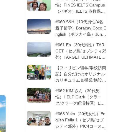
性）PINES IELTS Campus
（バギオ）IELTS 点数保証
12週間| フィリピン留学
#660 S&H（10代男性/4名
親子留学）Boracay Coco E
nglish（ボラカイ島）Junio
rコース 12週間 | フィリピ
#661 En（30代男性）TAR
ン留学
GET（セブ島/セブシティ郊
外）TARGET ULTIMATE 8
コース 3週間 | フィリピン
【フィリピン留学/学校訪問
留学
記】自分だけのオリジナル
カリキュラム＆授業/施設の
質もこだわりたい方必見！
#662 KIMIさん（30代男
─MONOLを徹底取材！
性）HELP Clark（クラー
ク/クラーク経済特区）ESL
コース 8週間+10週間バギ
#663 Yuka（20代女性）En
オの他校に転校 | フィリピ
glish Fella 1（セブ島/セブ
ン留学
シティ郊外）PIC4コース 8