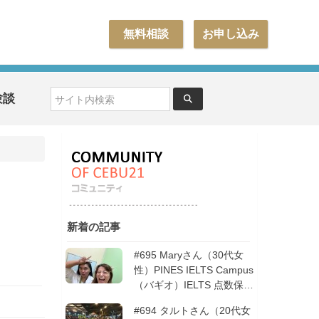
無料相談
お申し込み
験談
新着の記事
#695 Maryさん（30代女
性）PINES IELTS Campus
（バギオ）IELTS 点数保証
12週間| フィリピン留学
#694 タルトさん（20代女