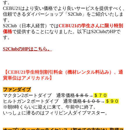
す。
CEBU21はより安い価格でより良いサービスを提供すべく、
信頼できるダイバーショップ「
S2Club
」をご紹介いたしま
す。
S2Club（日本人経営）では
CEBU21の学生さんに限り
特別
価格
で提供することになりました。以下は
S2ClubのHPで
す。
S2ClubのHPはこちら。
【CEBU21学生特別割引料金（機材レンタル料込み）、通
貨単位はアメリカドル】
ファンダイブ
マクタン2ボートダイブ 通常価格
＄８５
→
＄７０
ヒルトガン２ボートダイブ 通常価格
＄１０５
→
＄９０
※朝8時くらいに迎えに来て、午前中に終了。
いっしょに潜るのはフィリピン人ダイブマスター。