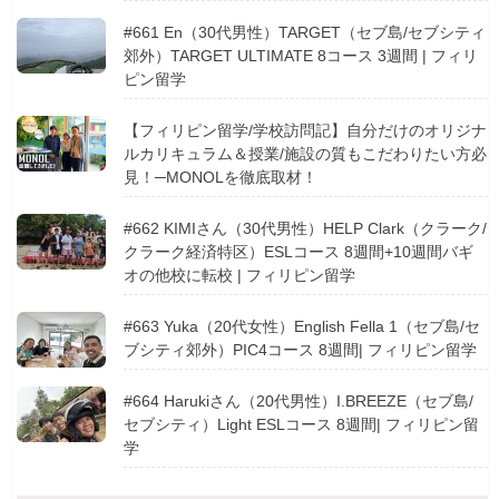
#661 En（30代男性）TARGET（セブ島/セブシティ
郊外）TARGET ULTIMATE 8コース 3週間 | フィリ
ピン留学
【フィリピン留学/学校訪問記】自分だけのオリジナ
ルカリキュラム＆授業/施設の質もこだわりたい方必
見！─MONOLを徹底取材！
#662 KIMIさん（30代男性）HELP Clark（クラーク/
クラーク経済特区）ESLコース 8週間+10週間バギ
オの他校に転校 | フィリピン留学
#663 Yuka（20代女性）English Fella 1（セブ島/セ
ブシティ郊外）PIC4コース 8週間| フィリピン留学
#664 Harukiさん（20代男性）I.BREEZE（セブ島/
セブシティ）Light ESLコース 8週間| フィリピン留
学