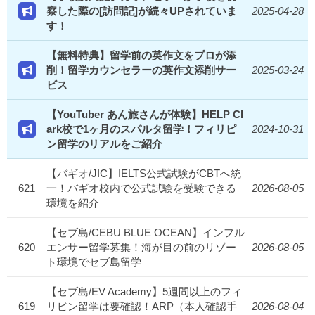
察した際の[訪問記]が続々UPされていま
2025-04-28
す！
【無料特典】留学前の英作文をプロが添
削！留学カウンセラーの英作文添削サー
2025-03-24
ビス
【YouTuber あん旅さんが体験】HELP Cl
ark校で1ヶ月のスパルタ留学！フィリピ
2024-10-31
ン留学のリアルをご紹介
【バギオ/JIC】IELTS公式試験がCBTへ統
621
一！バギオ校内で公式試験を受験できる
2026-08-05
環境を紹介
【セブ島/CEBU BLUE OCEAN】インフル
620
エンサー留学募集！海が目の前のリゾー
2026-08-05
ト環境でセブ島留学
【セブ島/EV Academy】5週間以上のフィ
619
リピン留学は要確認！ARP（本人確認手
2026-08-04