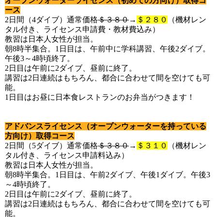
オープンウォーターライセンス（初めての方向け）取得コ
ース
2日間（4ダイブ）通常価格
＄３８０
→
＄２８０
（機材レン
タル付き
、ライセンス申請費・教材費込み）
教習は日本人女性が担当。
朝8時半集合。1日目は、午前中に学科講習、午後2ダイブ
。
午後3～4時頃終了。
2日目は午前に2ダイブ、昼前に終了。
講習は2日連続はもちろん、都合に合わせて間を空けても可
能。
1日目はお昼に日本食レストランのお弁当がつきます！
アドバンスライセンス（オープンウォーターを持っている
方向け
）取得コース
2日間（5ダイブ）通常価格
＄３８０
→
＄３１０
（機材レン
タル付き
、ライセンス申請料込み）
教習は日本人女性が担当。
朝8時半集合。1日目は、午前2ダイブ、午後1ダイブ。午後3
～4時頃終了。
2日目は午前に2ダイブ、昼前に終了。
講習は2日連続はもちろん、都合に合わせて間を空けても可
能。