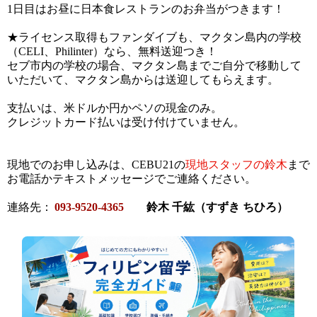
1日目はお昼に日本食レストランのお弁当がつきます！
★ライセンス取得もファンダイブも、マクタン島内の学校
（CELI、Philinter）なら
、無料送迎つき！
セブ市内の学校の場合、マクタン島までご自分で移動して
いただいて、マクタン島からは送迎してもらえます。
支払いは、米ドルか円かペソの現金のみ。
クレジットカード払いは受け付けていません。
現地でのお申し込みは、CEBU21の
現地スタッフの鈴木
まで
お電話かテキストメッセージでご連絡ください。
連絡先：
093-9520-4365
鈴木 千紘（すずき ちひろ）