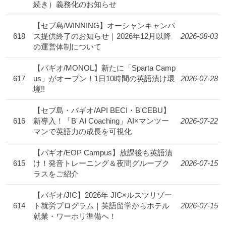
続き）義務化のお知らせ
【セブ島/WINNING】オーシャンキャンパ
618
ス提供終了のお知らせ｜2026年12月以降
2026-08-03
の運営体制について
【バギオ/MONOL】新たに「Sparta Camp
617
us」がオープン！1日10時間の英語漬け環
2026-07-28
境!!
【セブ島・バギオ/API BECI・B'CEBU】
616
新導入！「B' AI Coaching」AI×マンツー
2026-07-22
マンで英語力の成長を可視化
【バギオ/EOP Campus】放課後も英語漬
615
け！発音トレーニング＆夜間グループク
2026-07-15
ラスをご紹介
【バギオ/JIC】2026年 JIC×ルスツリゾー
614
ト就労プログラム｜英語留学からホテル
2026-07-15
就業・ワーホリ準備へ！