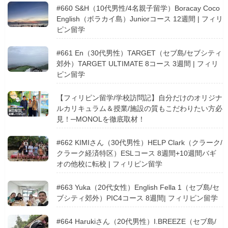
#660 S&H（10代男性/4名親子留学）Boracay Coco
English（ボラカイ島）Juniorコース 12週間 | フィリ
ピン留学
#661 En（30代男性）TARGET（セブ島/セブシティ
郊外）TARGET ULTIMATE 8コース 3週間 | フィリ
ピン留学
【フィリピン留学/学校訪問記】自分だけのオリジナ
ルカリキュラム＆授業/施設の質もこだわりたい方必
見！─MONOLを徹底取材！
#662 KIMIさん（30代男性）HELP Clark（クラーク/
クラーク経済特区）ESLコース 8週間+10週間バギ
オの他校に転校 | フィリピン留学
#663 Yuka（20代女性）English Fella 1（セブ島/セ
ブシティ郊外）PIC4コース 8週間| フィリピン留学
#664 Harukiさん（20代男性）I.BREEZE（セブ島/