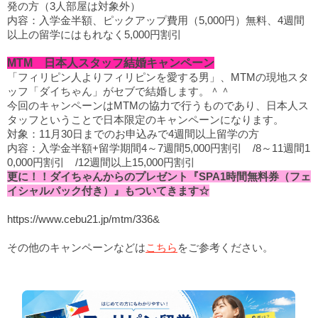
発の方（3人部屋は対象外）
内容：入学金半額、ピックアップ費用（5,000円）無料、4週間
以上の留学にはもれなく5,000円割引
MTM 日本人スタッフ結婚キャンペーン
「フィリピン人よりフィリピンを愛する男」、MTMの現地スタ
ッフ「ダイちゃん」がセブで結婚します。＾＾
今回のキャンペーンはMTMの協力で行うものであり、日本人ス
タッフということで日本限定のキャンペーンになります。
対象：11月30日までのお申込みで4週間以上留学の方
内容：入学金半額+留学期間4～7週間5,000円割引 /8～11週間1
0,000円割引 /12週間以上15,000円割引
更に！！ダイちゃんからのプレゼント『SPA1時間無料券（フェ
イシャルパック付き）』もついてきます☆
https://www.cebu21.jp/mtm/336
&
その他のキャンペーンなどは
こちら
をご参考ください。