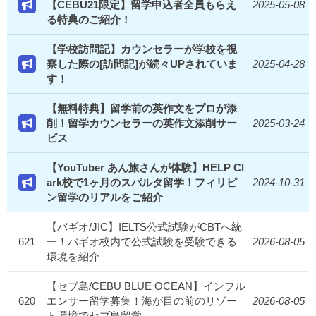
【CEBU21限定】留学申込者全員もらえ
2025-05-08
る特典のご紹介！
【学校訪問記】カウンセラーが学校を視
察した際の[訪問記]が続々UPされていま
2025-04-28
す！
【無料特典】留学前の英作文をプロが添
削！留学カウンセラーの英作文添削サー
2025-03-24
ビス
【YouTuber あん旅さんが体験】HELP Cl
ark校で1ヶ月のスパルタ留学！フィリピ
2024-10-31
ン留学のリアルをご紹介
【バギオ/JIC】IELTS公式試験がCBTへ統
621
一！バギオ校内で公式試験を受験できる
2026-08-05
環境を紹介
【セブ島/CEBU BLUE OCEAN】インフル
620
エンサー留学募集！海が目の前のリゾー
2026-08-05
ト環境でセブ島留学