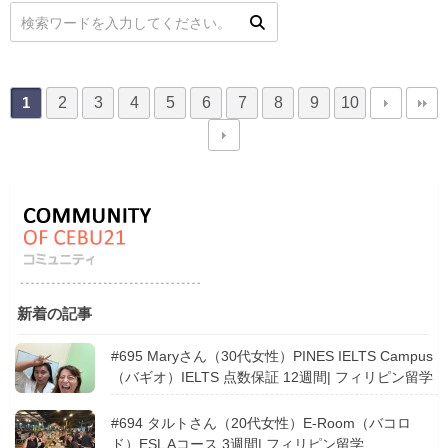
2
3
4
5
6
7
8
9
10
1
新着の記事
#695 Maryさん（30代女性）PINES IELTS Campus
（バギオ）IELTS 点数保証 12週間| フィリピン留学
#694 タルトさん（20代女性）E-Room（バコロ
ド）ESL Aコース 3週間| フィリピン留学