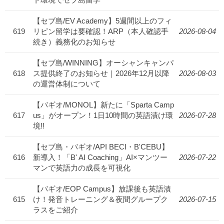
【セブ島/EV Academy】5週間以上のフィ
619
リピン留学は要確認！ARP（本人確認手
2026-08-04
続き）義務化のお知らせ
【セブ島/WINNING】オーシャンキャンパ
618
ス提供終了のお知らせ｜2026年12月以降
2026-08-03
の運営体制について
【バギオ/MONOL】新たに「Sparta Camp
617
us」がオープン！1日10時間の英語漬け環
2026-07-28
境!!
【セブ島・バギオ/API BECI・B'CEBU】
616
新導入！「B' AI Coaching」AI×マンツー
2026-07-22
マンで英語力の成長を可視化
【バギオ/EOP Campus】放課後も英語漬
615
け！発音トレーニング＆夜間グループク
2026-07-15
ラスをご紹介