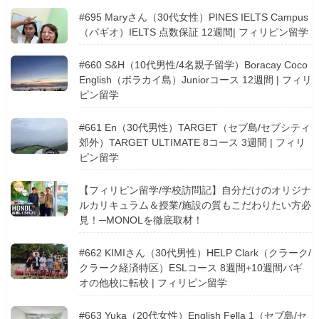
#695 Maryさん（30代女性）PINES IELTS Campus
（バギオ）IELTS 点数保証 12週間| フィリピン留学
#660 S&H（10代男性/4名親子留学）Boracay Coco
English（ボラカイ島）Juniorコース 12週間 | フィリ
ピン留学
#661 En（30代男性）TARGET（セブ島/セブシティ
郊外）TARGET ULTIMATE 8コース 3週間 | フィリ
ピン留学
【フィリピン留学/学校訪問記】自分だけのオリジナ
ルカリキュラム＆授業/施設の質もこだわりたい方必
見！─MONOLを徹底取材！
#662 KIMIさん（30代男性）HELP Clark（クラーク/
クラーク経済特区）ESLコース 8週間+10週間バギ
オの他校に転校 | フィリピン留学
#663 Yuka（20代女性）English Fella 1（セブ島/セ