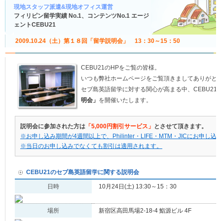
現地スタッフ派遣&現地オフィス運営
フィリピン留学実績 No.1、コンテンツNo.1 エージ
ェントCEBU21
2009.10.24（土）第１８回「留学説明会」 13：30～15：50
CEBU21のHPをご覧の皆様。
いつも弊社ホームページをご覧頂きましてありがと
セブ島英語留学に対する関心が高まる中、CEBU21で
明会」
を開催いたします。
説明会に参加された方は
「5,000円割引サービス」
とさせて頂きます。
※お申し込み期間が4週間以上で、Philinter・LIFE・MTM・JICにお
※当日のお申し込みでなくても割引は適用されます。
CEBU21のセブ島英語留学に関する説明会
日時
10月24日(土) 13:30～15：30
場所
新宿区高田馬場2-18-4 鮨源ビル 4F