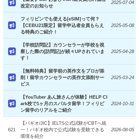
2025-07-04
改定のお知らせ
フィリピンでも使える[eSIM]って何？
【CEBU21限定】留学申込者全員もらえ
2025-05-08
る特典のご紹介！
【学校訪問記】カウンセラーが学校を視
察した際の[訪問記]が続々UPされていま
2025-04-28
す！
【無料特典】留学前の英作文をプロが添
削！留学カウンセラーの英作文添削サー
2025-03-24
ビス
【YouTuber あん旅さんが体験】HELP Cl
ark校で1ヶ月のスパルタ留学！フィリピ
2024-10-31
ン留学のリアルをご紹介
【バギオ/JIC】IELTS公式試験がCBTへ統
621
一！バギオ校内で公式試験を受験できる
2026-08-05
環境を紹介