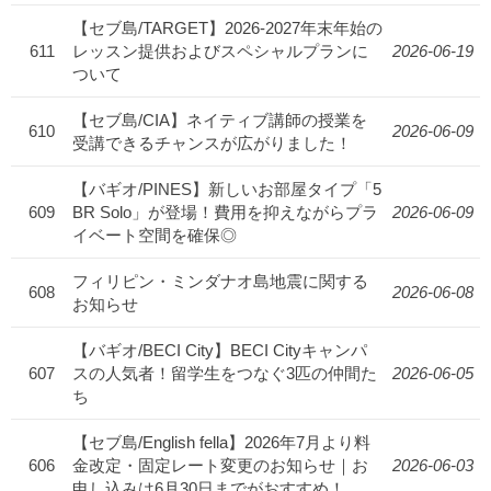
【セブ島/TARGET】2026-2027年末年始の
611
レッスン提供およびスペシャルプランに
2026-06-19
ついて
【セブ島/CIA】ネイティブ講師の授業を
610
2026-06-09
受講できるチャンスが広がりました！
【バギオ/PINES】新しいお部屋タイプ「5
609
BR Solo」が登場！費用を抑えながらプラ
2026-06-09
イベート空間を確保◎
フィリピン・ミンダナオ島地震に関する
608
2026-06-08
お知らせ
【バギオ/BECI City】BECI Cityキャンパ
607
スの人気者！留学生をつなぐ3匹の仲間た
2026-06-05
ち
【セブ島/English fella】2026年7月より料
606
金改定・固定レート変更のお知らせ｜お
2026-06-03
申し込みは6月30日までがおすすめ！