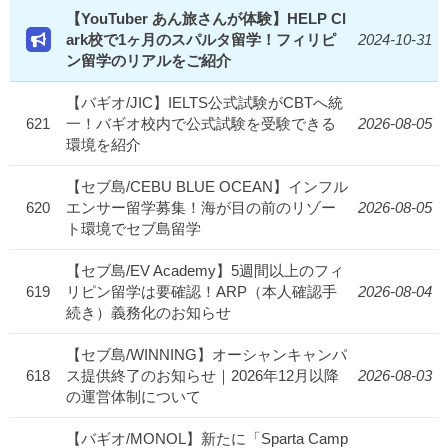
【YouTuber あん旅さんが体験】HELP Cl
ark校で1ヶ月のスパルタ留学！フィリピ
2024-10-31
ン留学のリアルをご紹介
【バギオ/JIC】IELTS公式試験がCBTへ統
621
一！バギオ校内で公式試験を受験できる
2026-08-05
環境を紹介
【セブ島/CEBU BLUE OCEAN】インフル
620
エンサー留学募集！海が目の前のリゾー
2026-08-05
ト環境でセブ島留学
【セブ島/EV Academy】5週間以上のフィ
619
リピン留学は要確認！ARP（本人確認手
2026-08-04
続き）義務化のお知らせ
【セブ島/WINNING】オーシャンキャンパ
618
ス提供終了のお知らせ｜2026年12月以降
2026-08-03
の運営体制について
【バギオ/MONOL】新たに「Sparta Camp