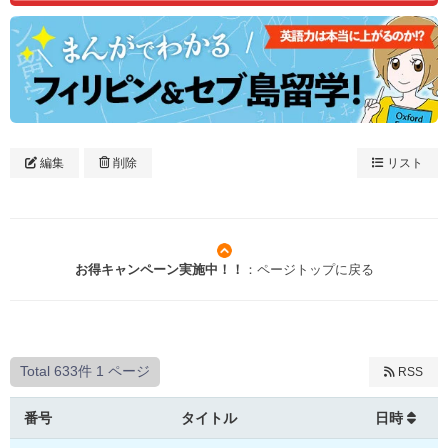
編集
削除
リスト
お得キャンペーン実施中！！
：ページトップに戻る
Total 633件
1 ページ
RSS
番号
タイトル
日時