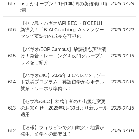
617
us」がオープン！1日10時間の英語漬け環
2026-07-28
境!!
【セブ島・バギオ/API BECI・B'CEBU】
616
新導入！「B' AI Coaching」AI×マンツー
2026-07-22
マンで英語力の成長を可視化
【バギオ/EOP Campus】放課後も英語漬
615
け！発音トレーニング＆夜間グループク
2026-07-15
ラスをご紹介
【バギオ/JIC】2026年 JIC×ルスツリゾー
614
ト就労プログラム｜英語留学からホテル
2026-07-15
就業・ワーホリ準備へ！
【セブ島/GLC】未成年者の外出規定変更
613
のお知らせ｜2026年8月30日より新ルール
2026-07-15
適用
【速報】フィリピンで火山噴火・地震が
612
2026-07-09
発生。留学への影響は？