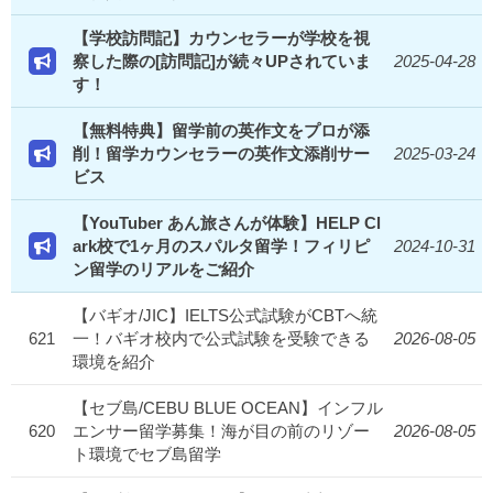
【学校訪問記】カウンセラーが学校を視
察した際の[訪問記]が続々UPされていま
2025-04-28
す！
【無料特典】留学前の英作文をプロが添
削！留学カウンセラーの英作文添削サー
2025-03-24
ビス
【YouTuber あん旅さんが体験】HELP Cl
ark校で1ヶ月のスパルタ留学！フィリピ
2024-10-31
ン留学のリアルをご紹介
【バギオ/JIC】IELTS公式試験がCBTへ統
621
一！バギオ校内で公式試験を受験できる
2026-08-05
環境を紹介
【セブ島/CEBU BLUE OCEAN】インフル
620
エンサー留学募集！海が目の前のリゾー
2026-08-05
ト環境でセブ島留学