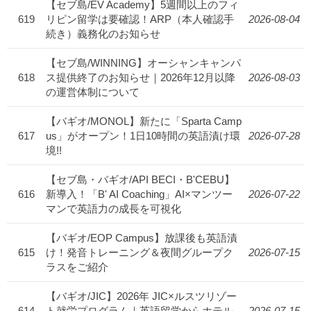
【セブ島/EV Academy】5週間以上のフィ
619
リピン留学は要確認！ARP（本人確認手
2026-08-04
続き）義務化のお知らせ
【セブ島/WINNING】オーシャンキャンパ
618
ス提供終了のお知らせ｜2026年12月以降
2026-08-03
の運営体制について
【バギオ/MONOL】新たに「Sparta Camp
617
us」がオープン！1日10時間の英語漬け環
2026-07-28
境!!
【セブ島・バギオ/API BECI・B'CEBU】
616
新導入！「B' AI Coaching」AI×マンツー
2026-07-22
マンで英語力の成長を可視化
【バギオ/EOP Campus】放課後も英語漬
615
け！発音トレーニング＆夜間グループク
2026-07-15
ラスをご紹介
【バギオ/JIC】2026年 JIC×ルスツリゾー
614
ト就労プログラム｜英語留学からホテル
2026-07-15