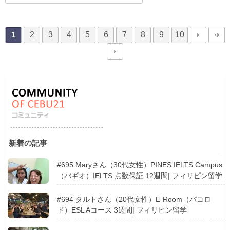
2
3
4
5
6
7
8
9
10
1
新着の記事
#695 Maryさん（30代女性）PINES IELTS Campus
（バギオ）IELTS 点数保証 12週間| フィリピン留学
#694 タルトさん（20代女性）E-Room（バコロ
ド）ESL Aコース 3週間| フィリピン留学