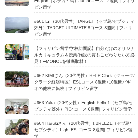
English（ボラカイ島）Juniorコース 12週間 | フィリ
ピン留学
#661 En（30代男性）TARGET（セブ島/セブシティ
郊外）TARGET ULTIMATE 8コース 3週間 | フィリ
ピン留学
【フィリピン留学/学校訪問記】自分だけのオリジナ
ルカリキュラム＆授業/施設の質もこだわりたい方必
見！─MONOLを徹底取材！
#662 KIMIさん（30代男性）HELP Clark（クラーク/
クラーク経済特区）ESLコース 8週間+10週間バギ
オの他校に転校 | フィリピン留学
#663 Yuka（20代女性）English Fella 1（セブ島/セ
ブシティ郊外）PIC4コース 8週間| フィリピン留学
#664 Harukiさん（20代男性）I.BREEZE（セブ島/
セブシティ）Light ESLコース 8週間| フィリピン留
学