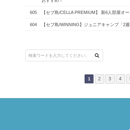
おすすめ！
605
【セブ島/CELLA PREMIUM】 新6人部屋
604
【セブ島/WINNING】ジュニアキャンプ「
次
最後
次の検索
2
3
4
1