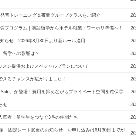
漬け！発音トレーニング＆夜間グループクラスをご紹介
20
ゾート就労プログラム｜英語留学からホテル就業・ワーホリ準備へ！
20
知らせ｜2026年8月30日より新ルール適用
20
。留学への影響は？
20
年始のレッスン提供およびスペシャルプランについて
20
講できるチャンスが広がりました！
20
R Solo」が登場！費用を抑えながらプライベート空間を確保◎
20
らせ
20
ンパスの人気者！留学生をつなぐ3匹の仲間たち
20
月より料金改定・固定レート変更のお知らせ｜お申し込みは6月30日までが
20