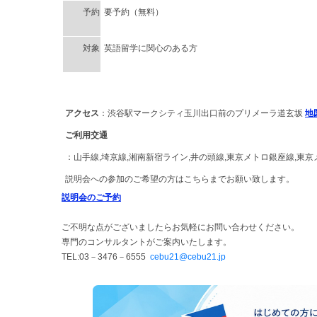
予約
要予約（無料）
対象
英語留学に関心のある方
アクセス
：渋谷駅マークシティ玉川出口前のプリメーラ道玄坂
地
ご利用交通
：山手線,埼京線,湘南新宿ライン,井の頭線,東京メトロ銀座線,東京
説明会への参加のご希望の方はこちらまでお願い致します。
説明会のご予約
ご不明な点がございましたらお気軽にお問い合わせください。
専門のコンサルタントがご案内いたします。
TEL:03－3476－6555
cebu21@cebu21.jp