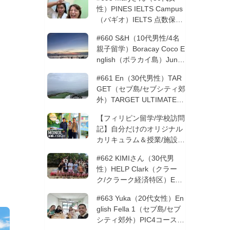
性）PINES IELTS Campus
（バギオ）IELTS 点数保証
12週間| フィリピン留学
#660 S&H（10代男性/4名
親子留学）Boracay Coco E
nglish（ボラカイ島）Junio
rコース 12週間 | フィリピ
#661 En（30代男性）TAR
ン留学
GET（セブ島/セブシティ郊
外）TARGET ULTIMATE 8
コース 3週間 | フィリピン
【フィリピン留学/学校訪問
留学
記】自分だけのオリジナル
カリキュラム＆授業/施設の
質もこだわりたい方必見！
#662 KIMIさん（30代男
─MONOLを徹底取材！
性）HELP Clark（クラー
ク/クラーク経済特区）ESL
コース 8週間+10週間バギ
#663 Yuka（20代女性）En
オの他校に転校 | フィリピ
glish Fella 1（セブ島/セブ
ン留学
シティ郊外）PIC4コース 8