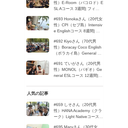
性）E-Room（バコロド）E
SL Aコース 3週間| フィリ
ピン留学
#693 Honokaさん（20代女
性）CPI（セブ島）Intensiv
e Englishコース 8週間| フ
ィリピン留学
#692 Kiyoさん（70代男
性）Boracay Coco English
（ボラカイ島）General En
glishコース 2週間（フィリ
#691 ていがさん（20代男
ピン留学5回目リピータ
性）MONOL（バギオ）Ge
ー）| フィリピン留学
neral ESLコース 12週間|
フィリピン留学
人気の記事
#659 しそさん（20代男
性）HANA Academy（クラ
ーク）Light Nativeコース 4
週間 | フィリピン留学
#695 Maryさん（30代女