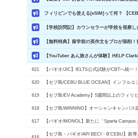
フィリピンでも使える[eSIM]って何？ 【C
【学校訪問記】カウンセラーが学校を視察した
【無料特典】留学前の英作文をプロが添削！
【YouTuber あん旅さんが体験】HELP 
621
【バギオ/JIC】IELTS公式試験がCBTへ
620
【セブ島/CEBU BLUE OCEAN】イン
619
【セブ島/EV Academy】5週間以上のフ
618
【セブ島/WINNING】オーシャンキャンパス
617
【バギオ/MONOL】新たに「Sparta Camp
【セブ島・バギオ/API BECI・B'CEBU】新導
616