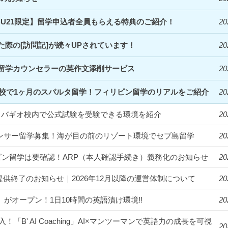
EBU21限定】留学申込者全員もらえる特典のご紹介！
20
際の[訪問記]が続々UPされています！
20
留学カウンセラーの英作文添削サービス
20
Clark校で1ヶ月のスパルタ留学！フィリピン留学のリアルをご紹介
20
統一！バギオ校内で公式試験を受験できる環境を紹介
20
フルエンサー留学募集！海が目の前のリゾート環境でセブ島留学
20
ィリピン留学は要確認！ARP（本人確認手続き）義務化のお知らせ
20
提供終了のお知らせ｜2026年12月以降の運営体制について
20
us」がオープン！1日10時間の英語漬け環境!!
20
入！「B' AI Coaching」AI×マンツーマンで英語力の成長を可視
20