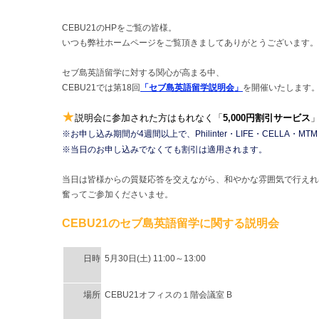
CEBU21のHPをご覧の皆様。
いつも弊社ホームページをご覧頂きましてありがとうございます。
セブ島英語留学に対する関心が高まる中、
CEBU21では第18回
「セブ島英語留学説明会」
を開催いたします
★
説明会に参加された方はもれなく「
5,000円割引サービス
※お申し込み期間が4週間以上で、Philinter・LIFE・CELLA
※当日のお申し込みでなくても割引は適用されます。
当日は皆様からの質疑応答を交えながら、和やかな雰囲気で行えれ
奮ってご参加くださいませ。
CEBU21のセブ島英語留学に関する説明会
日時
5月30日(土) 11:00～13:00
場所
CEBU21オフィスの１階会議室 B