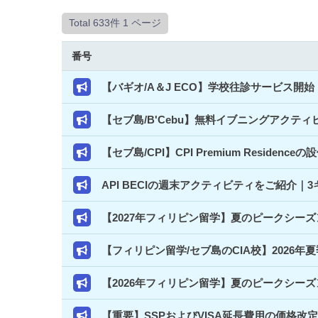
Total 633件
1 ページ
番号
【バギオ/A＆J ECO】学校往診サービス
【セブ島/B'Cebu】無料イブニングアクテ
【セブ島/CPI】CPI Premium Resi
API BECIの週末アクティビティをご紹介
【2027年フィリピン留学】夏のピークシー
【フィリピン留学/セブ島のCIA校】2026年
【2026年フィリピン留学】夏のピークシー
【重要】SSPおよびVISA延長費用の価格改