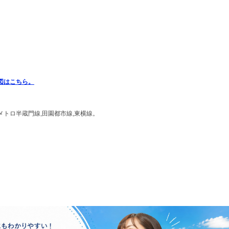
図はこちら。
メトロ半蔵門線,田園都市線,東横線。