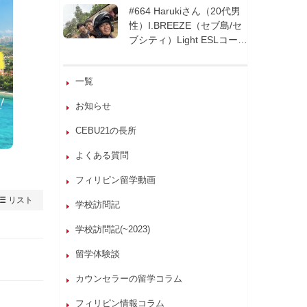
週間| フィリピン留学
#664 Harukiさん（20代男
性）I.BREEZE（セブ島/セ
ブシティ）Light ESLコース
8週間| フィリピン留学
一覧
お知らせ
CEBU21の長所
よくある質問
フィリピン留学動画
リスト
学校訪問記
学校訪問記(~2023)
留学体験談
カウンセラーの留学コラム
フィリピン情報コラム