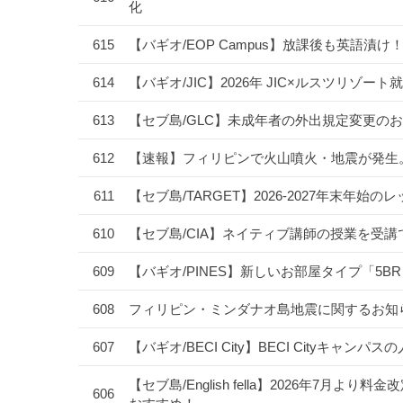
化
615
【バギオ/EOP Campus】放課後も英語
614
【バギオ/JIC】2026年 JIC×ルスツリ
613
【セブ島/GLC】未成年者の外出規定変更のお
612
【速報】フィリピンで火山噴火・地震が発生
611
【セブ島/TARGET】2026-2027年末
610
【セブ島/CIA】ネイティブ講師の授業を受
609
【バギオ/PINES】新しいお部屋タイプ「5B
608
フィリピン・ミンダナオ島地震に関するお知
607
【バギオ/BECI City】BECI Cityキャ
【セブ島/English fella】2026年7
606