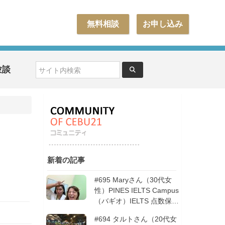
無料相談
お申し込み
験談
新着の記事
#695 Maryさん（30代女
性）PINES IELTS Campus
（バギオ）IELTS 点数保証
12週間| フィリピン留学
#694 タルトさん（20代女