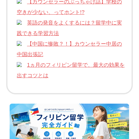
【カウンセラーのぶっちゃけ話】学校の
空きが少ない、ってホント!?
英語の発音をよくするには？留学中に実
践できる学習方法
【中国に惨敗？！】カウンセラー中居の
中国出張記
1ヵ月のフィリピン留学で、最大の効果を
出すコツとは