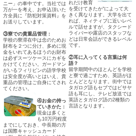
れだけ教育
ニー」の車中です。当社では
を受けてきたか“によって大
万が一を考え、お申込頂いた
きく異なります。大学を出て
方全員に『防犯対策資料』を
れば、ネィティブに近いレベ
お送りしています。
ルで話せますが、タクシード
ライバーや露店のスタッフな
③寮での貴重品管理：
どは日常会話ができるレベル
学校の寮滞在中は念のためお
です。
財布を２つに分け、多めに現
金をいれてあるほうのお財布
②耳に入ってくる言葉は何
は必ずスーツケースにカギを
語？
かけてください。ガードマン
留学期間中のほとんどを学校
がいるフィリピンの語学学校
と寮で過ごすため、英語がほ
は安全度が高いとはいえ、貴
とんどとなります。街中では
重品の管理はご自身にてされ
タガログ語もセブではビサヤ
てください。
語も耳にし、テレビ放送では
英語とタガログ語の2種類の
④お金の持っ
言語となります。
ていきかた：
現金は多くと
も10万円程度
までにしておき、中長期の方
は国際キャッシュカード