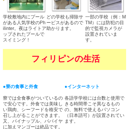
学校敷地内にプール
どの学校も掃除サ
一部の学校（例：M
がある人気学校のPh
ービスがあるので
TM）には防犯の目
ilinter。夜はライトア
助かります。
的で監視カメラが
ップされたプールで
設置されていま
スイミング！
す。
フィリピンの生活
●寮の食事と外食
●インターネット
寮では全食事がついているの
各語学学校には台数と使用で
で安心です。外食では美味し
きる時間帯こそ異なるもの
い鶏肉、シーフードを格安で
の、無料で使えるパソコン
召し上がることができます。
（日本語可）が設置されてい
又、パイナップル、パパイヤ
ます。
に加えマンゴーは絶品です。