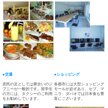
●交通
●ショッピング
庶民の足としては乗合いのジ
各都市には大型ショッピング
プニーが一般的です。留学生
モールが必ずあり、セブ、マ
の方には、タクシーのご利用
ニラ、ダバオでは日本食も豊
をお勧めしています。
富にございます。