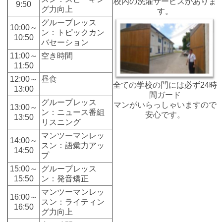
校内の洗濯サービスがありま
9:50
グ力向上
す。
グループレッス
10:00～
ン：トピックカン
10:50
バセーション
11:00～
空き時間
11:50
12:00～
昼食
全ての学校の門には必ず24時
13:00
間ガード
グループレッス
マンがいらっしゃいますので
13:00～
ン：ニュース番組
安心です。
13:50
リスニング
マンツーマンレッ
14:00～
スン：語彙力アッ
14:50
プ
15:00～
グループレッス
15:50
ン：発音矯正
マンツーマンレッ
16:00～
スン：ライティン
16:50
グ力向上