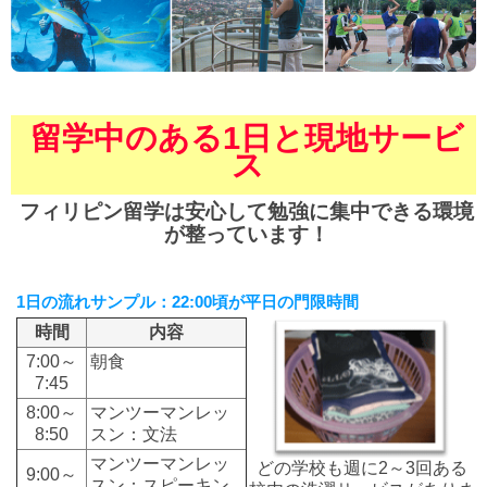
留学中のある1日と現地サービ
ス
フィリピン留学は安心して勉強に集中できる環境
が整っています！
1日の流れサンプル：22:00頃が平日の門限時間
時間
内容
7:00～
朝食
7:45
8:00～
マンツーマンレッ
8:50
スン：文法
マンツーマンレッ
どの学校も週に2～3回ある
9:00～
スン：スピーキン