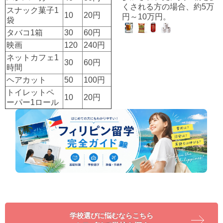
くされる方の場合、約5万
スナック菓子1
10
20円
円～10万円。
袋
タバコ1箱
30
60円
映画
120
240円
ネットカフェ1
30
60円
時間
ヘアカット
50
100円
トイレットペ
10
20円
ーパー1ロール
学校選びに悩むならこちら