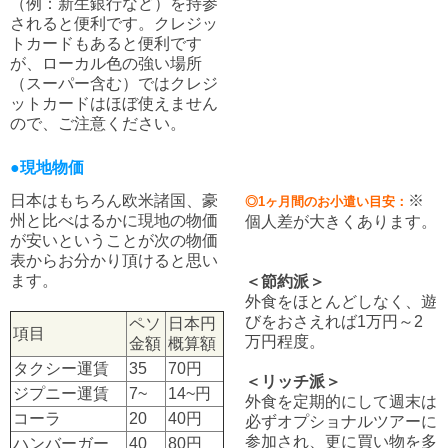
（例：新生銀行など）を持参
されると便利です。クレジッ
トカードもあると便利です
が、ローカル色の強い場所
（スーパー含む）ではクレジ
ットカードはほぼ使えません
ので、ご注意ください。
●現地物価
日本はもちろん欧米諸国、豪
※
◎1ヶ月間のお小遣い目安：
州と比べはるかに現地の物価
個人差が大きくあります。
が安いということが次の物価
表からお分かり頂けると思い
ます。
＜節約派＞
外食をほとんどしなく、遊
びをおさえれば1万円～2
ペソ
日本円
項目
万円程度。
金額
概算額
タクシー運賃
35
70円
＜リッチ派＞
ジプニー運賃
7~
14~円
外食を定期的にして週末は
コーラ
20
40円
必ずオプショナルツアーに
参加され、更に買い物を多
ハンバーガー
40
80円