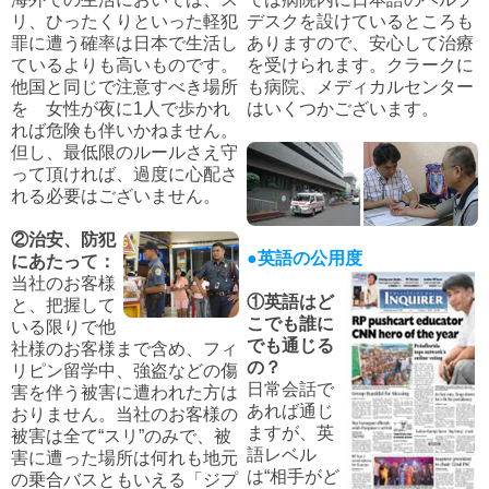
リ、ひったくりといった軽犯
デスクを設けているところも
罪に遭う確率は日本で生活し
ありますので、安心して治療
ているよりも高いものです。
を受けられます。クラークに
他国と同じで注意すべき場所
も病院、メディカルセンター
を 女性が夜に1人で歩かれ
はいくつかございます。
れば危険も伴いかねません。
但し、最低限のルールさえ守
って頂ければ、過度に心配さ
れる必要はございません。
②治安、防犯
●英語の公用度
にあたって：
当社のお客様
①英語はど
と、把握して
こでも誰に
いる限りで他
でも通じる
社様のお客様まで含め、フィ
の？
リピン留学中、強盗などの傷
日常会話で
害を伴う被害に遭われた方は
あれば通じ
おりません。当社のお客様の
ますが、英
被害は全て“スリ”のみで、被
語レベル
害に遭った場所は何れも地元
は“相手がど
の乗合バスともいえる「ジプ