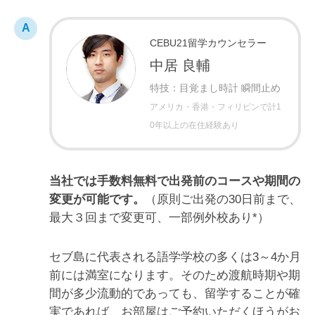
CEBU21留学カウンセラー
中居 良輔
特技：目覚まし時計 瞬間止め
アメリカ・香港・フィリピンで計1
0年以上の在住経験あり
当社では手数料無料で出発前のコースや期間の
変更が可能です。
（原則ご出発の30日前まで、
最大３回まで変更可、一部例外校あり*）
セブ島に代表される語学学校の多くは3～4か月
前には満室になります。そのため渡航時期や期
間が多少流動的であっても、留学することが確
実であれば、お部屋はご予約いただくほうがお