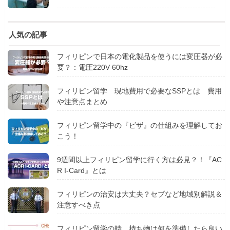
人気の記事
フィリピンで日本の電化製品を使うには変圧器が必
要？：電圧220V 60hz
フィリピン留学 現地費用で必要なSSPとは 費用
や注意点まとめ
フィリピン留学中の『ビザ』の仕組みを理解してお
こう！
9週間以上フィリピン留学に行く方は必見？！『AC
R I-Card』とは
フィリピンの治安は大丈夫？セブなど地域別解説＆
注意すべき点
フィリピン留学の時、持ち物は何を準備したら良い