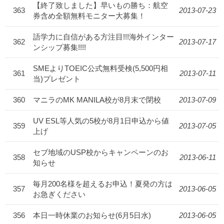
【終了致しました】早いもの勝ち：航空
363
2013-07-23
券含め全額無料モニター大募集！
語学力に自信がある方注目!!!海外インター
362
2013-07-17
ンシップ募集!!!!
SMEよりTOEIC公式無料受検(5,500円相
361
2013-07-11
当)プレゼント
360
マニラのMK MANILA校が8月末で閉校
2013-07-09
UV ESL等人気の5校が8月1日申込から値
359
2013-07-05
上げ
セブ地域のUSP校からキャンペーンのお
358
2013-06-11
知らせ
毎月200名様を超えるお申込！夏発の方は
357
2013-06-05
お急ぎください
356
本日一時休業のお知らせ(6月5日水)
2013-06-05