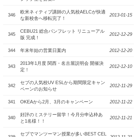
欧米ネィティブ講師の人気校AELCが快適
346
2013-01-15
な新校舎へ移転完了！
CEBU21 総合パンフレット リニューアル
345
2012-12-29
版 完成！
344
年末年始の営業日案内
2012-12-20
2013年1月度 関西・名古屋説明会 開催決
343
2012-12-10
定！
セブの人気校UV ESLから期間限定キャン
342
2012-11-29
ペーンのお知らせ
341
OKEAから2月、3月のキャンペーン
2012-11-22
好評のミステリー留学！今月分申込枠あ
340
2012-11-21
と1名様！！
セブでマンツーマン授業が多いBEST CEL
339
2012-11-21