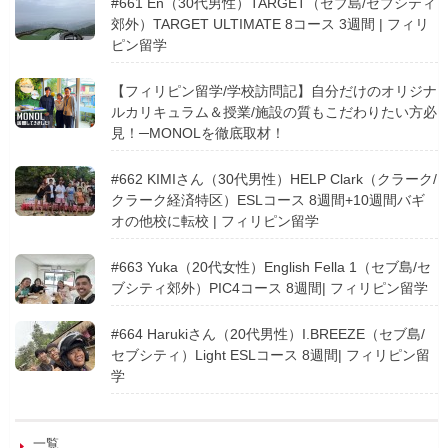
#661 En（30代男性）TARGET（セブ島/セブシティ
郊外）TARGET ULTIMATE 8コース 3週間 | フィリ
ピン留学
【フィリピン留学/学校訪問記】自分だけのオリジナ
ルカリキュラム＆授業/施設の質もこだわりたい方必
見！─MONOLを徹底取材！
#662 KIMIさん（30代男性）HELP Clark（クラーク/
クラーク経済特区）ESLコース 8週間+10週間バギ
オの他校に転校 | フィリピン留学
#663 Yuka（20代女性）English Fella 1（セブ島/セ
ブシティ郊外）PIC4コース 8週間| フィリピン留学
#664 Harukiさん（20代男性）I.BREEZE（セブ島/
セブシティ）Light ESLコース 8週間| フィリピン留
学
一覧