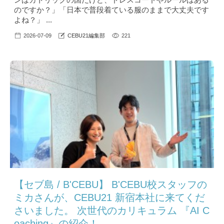
のですか？」「日本で普段着ている服のままで大丈夫です
よね？」 ...
2026-07-09
CEBU21編集部
221
【セブ島 / B'CEBU】 B'CEBU校スタッフの
ミカさんが、CEBU21 新宿本社に来てくだ
さいました。 次世代のカリキュラム 『AI C
oaching』の紹介！