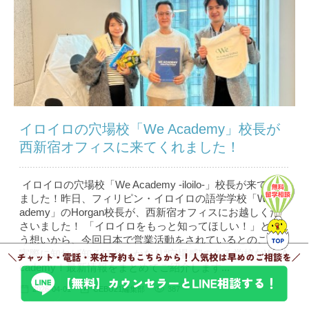
イロイロの穴場校「We Academy」校長が
西新宿オフィスに来てくれました！
イロイロの穴場校「We Academy -iloilo-」校長が来てくれ
ました！昨日、フィリピン・イロイロの語学学校「We Ac
ademy」のHorgan校長が、西新宿オフィスにお越しくだ
さいました！ 「イロイロをもっと知ってほしい！」とい
う想いから、今回日本で営業活動をされているとのこと。
実際に知れば知るほど、かなり“穴場感”のある学校なWe A
cademy！最新情報をまとめてご紹介します...
2026-04-01
CEBU21編集部
387