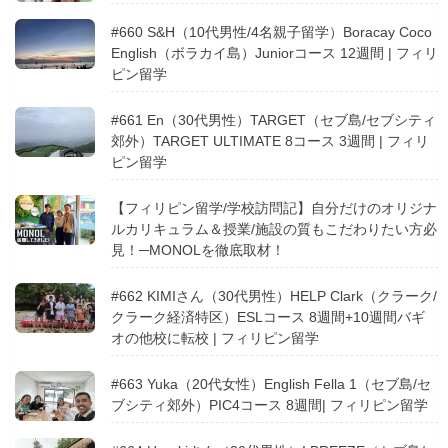
#660 S&H（10代男性/4名親子留学）Boracay Coco
English（ボラカイ島）Juniorコース 12週間 | フィリ
ピン留学
#661 En（30代男性）TARGET（セブ島/セブシティ
郊外）TARGET ULTIMATE 8コース 3週間 | フィリ
ピン留学
【フィリピン留学/学校訪問記】自分だけのオリジナ
ルカリキュラム＆授業/施設の質もこだわりたい方必
見！─MONOLを徹底取材！
#662 KIMIさん（30代男性）HELP Clark（クラーク/
クラーク経済特区）ESLコース 8週間+10週間バギ
オの他校に転校 | フィリピン留学
#663 Yuka（20代女性）English Fella 1（セブ島/セ
ブシティ郊外）PIC4コース 8週間| フィリピン留学