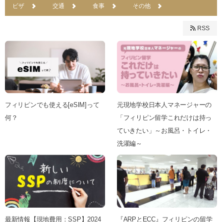
ビザ
交通
食事
その他
RSS
フィリピンでも使える[eSIM]って
元現地学校日本人マネージャーの
何？
「フィリピン留学これだけは持っ
ていきたい」～お風呂・トイレ・
洗濯編～
最新情報【現地費用：SSP】2024
『ARPとECC』フィリピンの留学