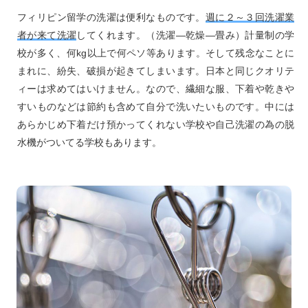
フィリピン留学の洗濯は便利なものです。
週に２～３回洗濯業
者が来て洗濯
してくれます。（洗濯―乾燥―畳み）計量制の学
校が多く、何kg以上で何ペソ等あります。そして残念なことに
まれに、紛失、破損が起きてしまいます。日本と同じクオリテ
ィーは求めてはいけません。なので、繊細な服、下着や乾きや
すいものなどは節約も含めて自分で洗いたいものです。中には
あらかじめ下着だけ預かってくれない学校や自己洗濯の為の脱
水機がついてる学校もあります。