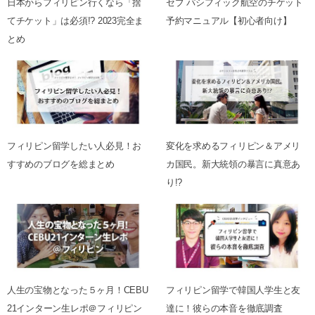
日本からフィリピン行くなら「捨
セブ パシフィック航空のチケット
てチケット」は必須!? 2023完全ま
予約マニュアル【初心者向け】
とめ
フィリピン留学したい人必見！お
変化を求めるフィリピン＆アメリ
すすめのブログを総まとめ
カ国民。新大統領の暴言に真意あ
り!?
人生の宝物となった５ヶ月！CEBU
フィリピン留学で韓国人学生と友
21インターン生レポ＠フィリピン
達に！彼らの本音を徹底調査