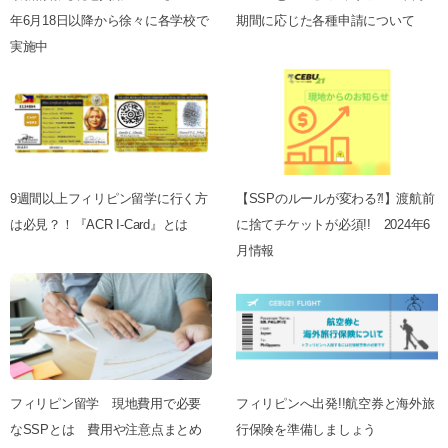
年6月18日以降から徐々に各学校で
期間に応じた各種申請について
実施中
9週間以上フィリピン留学に行く方
【SSPのルールが変わる⁈】渡航前
は必見？！『ACR I-Card』とは
に捨てチケットが必須!! 2024年6
月情報
フィリピン留学 現地費用で必要
フィリピンへ出発!!航空券と海外旅
なSSPとは 費用や注意点まとめ
行保険を準備しましょう