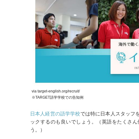
via target-english.org/recruit/
※TARGET語学学校での告知例
日本人経営の語学学校
では特に日本人スタッフ
ックするのも良いでしょう。（英語をたくさん
う。）