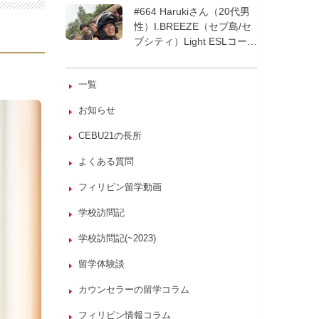
週間| フィリピン留学
#664 Harukiさん（20代男
性）I.BREEZE（セブ島/セ
ブシティ）Light ESLコース
8週間| フィリピン留学
一覧
お知らせ
CEBU21の長所
よくある質問
フィリピン留学動画
学校訪問記
学校訪問記(~2023)
留学体験談
カウンセラーの留学コラム
フィリピン情報コラム