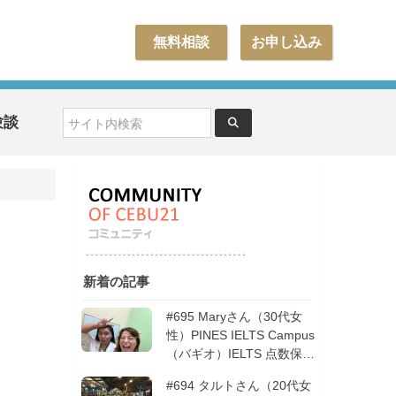
無料相談
お申し込み
験談
新着の記事
#695 Maryさん（30代女
性）PINES IELTS Campus
（バギオ）IELTS 点数保証
12週間| フィリピン留学
#694 タルトさん（20代女