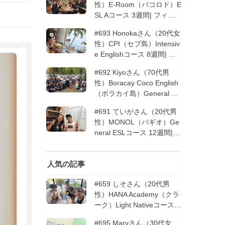
性）E-Room（バコロド）E
SL Aコース 3週間| フィリ
ピン留学
#693 Honokaさん（20代女
性）CPI（セブ島）Intensiv
e Englishコース 8週間| フ
ィリピン留学
#692 Kiyoさん（70代男
性）Boracay Coco English
（ボラカイ島）General En
glishコース 2週間（フィリ
#691 ていがさん（20代男
ピン留学5回目リピータ
性）MONOL（バギオ）Ge
ー）| フィリピン留学
neral ESLコース 12週間|
フィリピン留学
人気の記事
#659 しそさん（20代男
性）HANA Academy（クラ
ーク）Light Nativeコース 4
週間 | フィリピン留学
#695 Maryさん（30代女