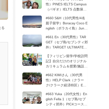
性）PINES IELTS Campus
（バギオ）IELTS 点数保証
12週間| フィリピン留学
#660 S&H（10代男性/4名
親子留学）Boracay Coco E
なる
nglish（ボラカイ島）Junio
rコース 12週間 | フィリピ
#661 En（30代男性）TAR
ン留学
GET（セブ島/セブシティ郊
外）TARGET ULTIMATE 8
コース 3週間 | フィリピン
【フィリピン留学/学校訪問
留学
記】自分だけのオリジナル
カリキュラム＆授業/施設の
質もこだわりたい方必見！
#662 KIMIさん（30代男
─MONOLを徹底取材！
性）HELP Clark（クラー
ク/クラーク経済特区）ESL
コース 8週間+10週間バギ
#663 Yuka（20代女性）En
オの他校に転校 | フィリピ
glish Fella 1（セブ島/セブ
ン留学
シティ郊外）PIC4コース 8