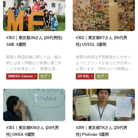
#303｜東京都JNさん (20代男性)
#302｜東京都KTさん (50代男
SME 4週間
性) UVESL 2週間
部屋と周辺設備に関しては、個人
授業の内容は予習復習がしやすい
的には全く問題なく快適に過ごす
ようにプリントがあった方が良い
ことが出来ました。 部屋も清潔
と思います。50分という時間は丁
感が保たれており、過ごしやすか
度いいと思います。
SMEAG Classic
セブ
UV ESL
セブ
ったです。
#301｜東京都KWさん (20代男
#299｜東京都TKさん (20代男
性) OKEA 4週間
性) Philinter 5週間