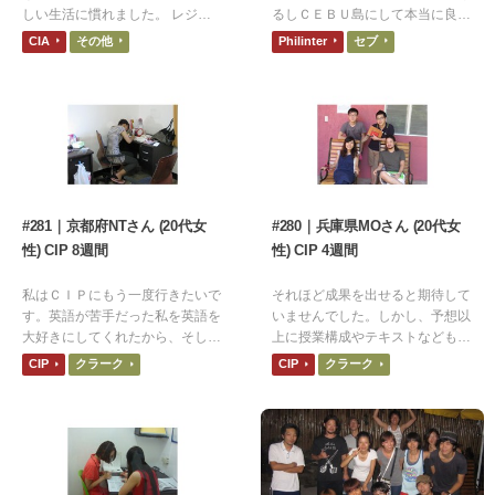
しい生活に慣れました。 レジャ
るしＣＥＢＵ島にして本当に良か
ー、ボランティア活動、外国人の
ったと思ってます。また来年あた
CIA
その他
Philinter
セブ
交流などを通し、多くの経験を得
りフィリピン留学を考えてま
て異国文化を学ぶことができまし
す！！
た。
#281｜京都府NTさん (20代女
#280｜兵庫県MOさん (20代女
性) CIP 8週間
性) CIP 4週間
私はＣＩＰにもう一度行きたいで
それほど成果を出せると期待して
す。英語が苦手だった私を英語を
いませんでした。しかし、予想以
大好きにしてくれたから、そして
上に授業構成やテキストなども素
何よりそこには待っていてくれる
晴らしく、１週間の延長を申し出
CIP
クラーク
CIP
クラーク
先生や仲間がいるから。
たほどでした。