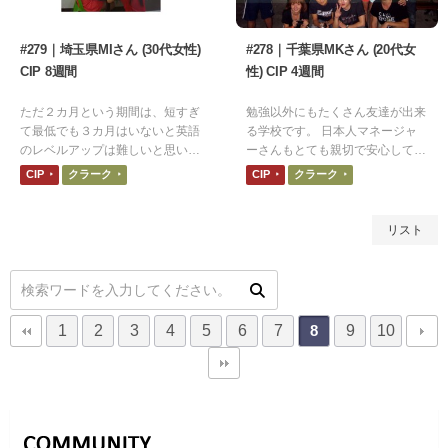
#279｜埼玉県MIさん (30代女性)
#278｜千葉県MKさん (20代女
CIP 8週間
性) CIP 4週間
ただ２カ月という期間は、短すぎ
勉強以外にもたくさん友達が出来
て最低でも３カ月はいないと英語
る学校です。 日本人マネージャ
のレベルアップは難しいと思いま
ーさんもとても親切で安心してＣ
す。毎日の授業はとても楽しく、
ＩＰ生活を送ることができまし
CIP
クラーク
CIP
クラーク
先生達にとても感謝しています。
た。
リスト
1
2
3
4
5
6
7
9
10
8