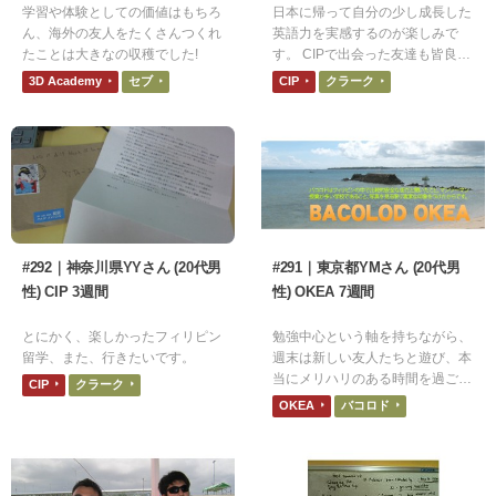
学習や体験としての価値はもちろ
日本に帰って自分の少し成長した
ん、海外の友人をたくさんつくれ
英語力を実感するのが楽しみで
たことは大きなの収穫でした!
す。 CIPで出会った友達も皆良い
人達ばかりで大好きです。
3D Academy
セブ
CIP
クラーク
#292｜神奈川県YYさん (20代男
#291｜東京都YMさん (20代男
性) CIP 3週間
性) OKEA 7週間
とにかく、楽しかったフィリピン
勉強中心という軸を持ちながら、
留学、また、行きたいです。
週末は新しい友人たちと遊び、本
当にメリハリのある時間を過ごす
CIP
クラーク
ことが出来ました。学生時代に戻
OKEA
バコロド
ったようで、リフレッシュ出来ま
した。