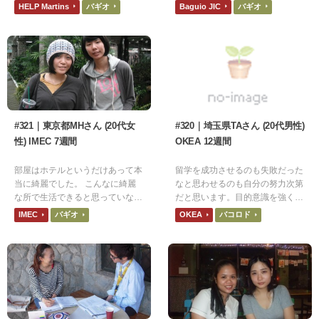
のマンツーマンレッスンも気楽に
ったので、 初めに部屋を見た時
HELP Martins
バギオ
Baguio JIC
バギオ
申請できたというのも大きな利点
はビックリしました。
だったと思います。
#321｜東京都MHさん (20代女
#320｜埼玉県TAさん (20代男性)
性) IMEC 7週間
OKEA 12週間
部屋はホテルというだけあって本
留学を成功させるのも失敗だった
当に綺麗でした。 こんなに綺麗
なと思わせるのも自分の努力次第
な所で生活できると思っていなか
だと思います。目的意識を強く持
ったので、 初めに部屋を見た時
つと良いと思います！
IMEC
バギオ
OKEA
バコロド
はビックリしました。