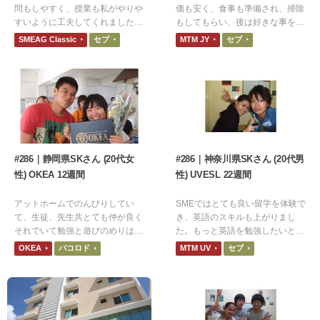
問もしやすく、授業も私がやりや
価も安く、食事も準備され、掃除
すいように工夫してくれました。
もしてもらい、後は好きな事をし
マンツーマン授業では、自分の弱
ていればよいので日本にいた時に
SMEAG Classic
セブ
MTM JY
セブ
点にも気づきやすく集中的に強化
比べると、ストレスフリーです
することができました。
#286｜静岡県SKさん (20代女
#286｜神奈川県SKさん (20代男
性) OKEA 12週間
性) UVESL 22週間
アットホームでのんびりしてい
SMEではとても良い留学を体験で
て、生徒、先生共とても仲が良く
き、英語のスキルも上がりまし
それでいて勉強と遊びのめりはり
た。もっと英語を勉強したいと思
がきちんとある学校だと思いま
いますし、SMEに際留学もしたい
OKEA
バコロド
MTM UV
セブ
す。OKEAを選んで良かったで
です。
す。