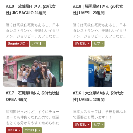
#319｜茨城県HTさん (20代女
#318｜福岡県MTさん (20代女
性) JIC BAGUIO 24週間
性) UVESL 20週間
近くは高級住宅街もあるし、日本
近くは高級住宅街もあるし、日本
食レストランや、美味しいイタリ
食レストランや、美味しいイタリ
アン、ジョリビー、カフェなど沢
アン、ジョリビー、カフェなど沢
山あって便利です
山あって便利です
Baguio JIC
バギオ
UV ESL
セブ
#317｜石川県HIさん (20代女性)
#316｜大分県MAさん (20代女
OKEA 4週間
性) UVESL 12週間
短期間だったけど、すぐにチュー
日本人スタッフは、学校を選ぶ上
ターとも仲良くなれたので、授業
で重要だと思います！！
もとても分かりやすく進められた
UV ESL
セブ
OKEA
バコロド