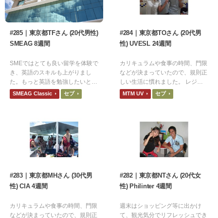
#285｜東京都TFさん (20代男性)
#284｜東京都TOさん (20代男
SMEAG 8週間
性) UVESL 24週間
SMEではとても良い留学を体験で
カリキュラムや食事の時間、門限
き、英語のスキルも上がりまし
などが決まっていたので、規則正
た。もっと英語を勉強したいと思
しい生活に慣れました。 レジャ
いますし、SMEに際留学もしたい
ー、ボランティア活動、外国人の
SMEAG Classic
セブ
MTM UV
セブ
です。
交流などを通し、多くの経験を得
て異国文化を学ぶことができまし
た。
#283｜東京都MHさん (30代男
#282｜東京都NTさん (20代女
性) CIA 4週間
性) Philinter 4週間
カリキュラムや食事の時間、門限
週末はショッピング等に出かけ
などが決まっていたので、規則正
て、観光気分でリフレッシュでき