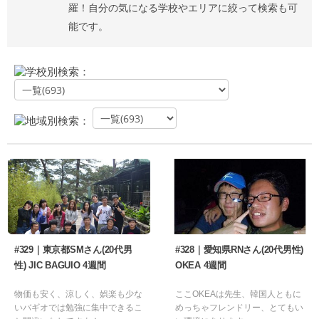
羅！自分の気になる学校やエリアに絞って検索も可
能です。
学校別検索：
地域別検索：
#329｜東京都SMさん(20代男
#328｜愛知県RNさん(20代男性)
性) JIC BAGUIO 4週間
OKEA 4週間
物価も安く、涼しく、娯楽も少な
ここOKEAは先生、韓国人ともに
いバギオでは勉強に集中できるこ
めっちゃフレンドリー、とてもい