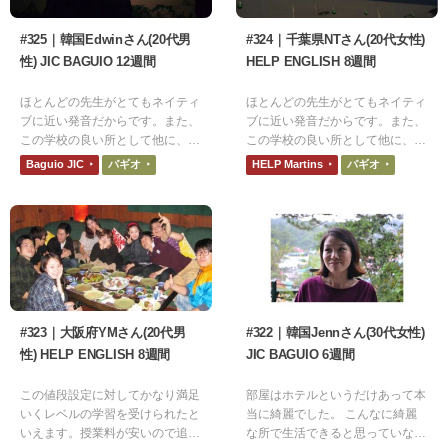
#325｜韓国Edwinさん(20代男
#324｜千葉県NTさん(20代女性)
性) JIC BAGUIO 12週間
HELP ENGLISH 8週間
ほとんどの先生がとてもネイティ
ほとんどの先生がとてもネイティ
ブに近い発音だからです。また、
ブに近い発音だからです。また、
この学校の良い所として他に、日
この学校の良い所として他に、日
本人が少ない所があげられます。
本人が少ない所があげられます。
Baguio JIC
バギオ
HELP Martins
バギオ
周りにいるのが韓国人なので、週
周りにいるのが韓国人なので、週
末でも自然と英語を話す環境にで
末でも自然と英語を話す環境にで
きます。
きます。
#323｜大阪府YMさん(20代男
#322｜韓国Jennさん(30代女性)
性) HELP ENGLISH 8週間
JIC BAGUIO 6週間
この値段設定に対してかなり満足
部屋はホテルというだけあって本
いくレベルの学習を受けられたと
当に綺麗でした。 こんなに綺麗
いえます。授業料が安いので追加
な所で生活できると思っていなか