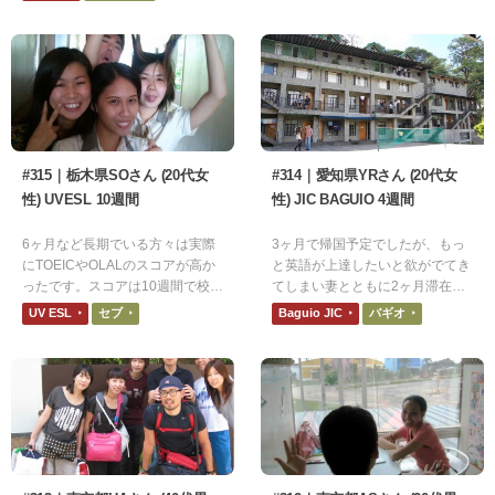
#315｜栃木県SOさん (20代女
#314｜愛知県YRさん (20代女
性) UVESL 10週間
性) JIC BAGUIO 4週間
6ヶ月など長期でいる方々は実際
3ヶ月で帰国予定でしたが、もっ
にTOEICやOLALのスコアが高か
と英語が上達したいと欲がでてき
ったです。スコアは10週間で校内
てしまい妻とともに2ヶ月滞在を
模擬試験で215点上昇しました。
延長しました。
UV ESL
セブ
Baguio JIC
バギオ