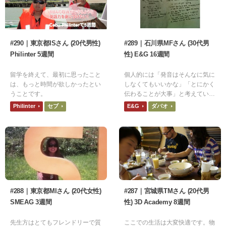
#290｜東京都ISさん (20代男性)
#289｜石川県MFさん (30代男
Philinter 5週間
性) E&G 16週間
留学を終えて、最初に思ったこと
個人的には「発音はそんなに気に
は、もっと時間が欲しかったとい
しなくてもいいかな」「とにかく
うことです。
伝わることが大事」と考えてい
て、そういう意味では、コストパ
Philinter
セブ
E&G
ダバオ
フォーマンスも含めて、本当に最
高の環境でした。
#288｜東京都MIさん (20代女性)
#287｜宮城県TMさん (20代男
SMEAG 3週間
性) 3D Academy 8週間
先生方はとてもフレンドリーで質
ここでの生活は大変快適です。物