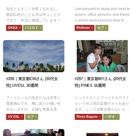
先生ともすごく仲良くなれるし、
I am pleased to study and meet te
英語以外のことも沢山学ぶことが
achers, office persons, and friend
できて、本当に感謝しています！
s, which were precious time to m
e. I really appreciate all of it. Than
OKEA
バコロド
Philinter
セブ
k you very much!
#298｜東京都CWさん (30代女
#297｜東京都MYさん (20代女
性) UVESL 20週間
性) PINES 16週間
フィリピン人の先生たちは非常に
ミッドテストとファイナルテスト
授業熱心です。稀に訛りの強い先
という月２回の定期テストがあり
生もいますが、正確な発音を意識
ます。ここで点数を取らないと中
して授業に臨んでいる先生がほと
級から上級クラスには行かれませ
UV ESL
セブ
Pines Baguio
バギオ
んどです。
ん。中間テストではスピーキング
が中心です。