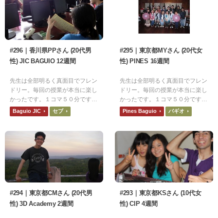
#296｜香川県PPさん (20代男
#295｜東京都MYさん (20代女
性) JIC BAGUIO 12週間
性) PINES 16週間
先生は全部明るく真面目でフレン
先生は全部明るく真面目でフレン
ドリー。毎回の授業が本当に楽し
ドリー。毎回の授業が本当に楽し
かったです。１コマ５０分です
かったです。１コマ５０分です
が、あっという間に過ぎてしまい
が、あっという間に過ぎてしまい
Baguio JIC
セブ
Pines Baguio
バギオ
ます。
ます。
#294｜東京都CMさん (20代男
#293｜東京都KSさん (10代女
性) 3D Academy 2週間
性) CIP 4週間