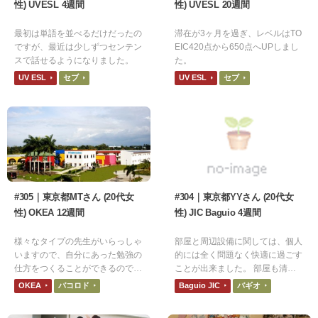
性) UVESL 4週間
性) UVESL 20週間
最初は単語を並べるだけだったの
滞在が3ヶ月を過ぎ、レベルはTO
ですが、最近は少しずつセンテン
EIC420点から650点へUPしまし
スで話せるようになりました。
た。
UV ESL
セブ
UV ESL
セブ
#305｜東京都MTさん (20代女
#304｜東京都YYさん (20代女
性) OKEA 12週間
性) JIC Baguio 4週間
様々なタイプの先生がいらっしゃ
部屋と周辺設備に関しては、個人
いますので、自分にあった勉強の
的には全く問題なく快適に過ごす
仕方をつくることができるので、
ことが出来ました。 部屋も清潔
よかったと思います。
感が保たれており、過ごしやすか
OKEA
バコロド
Baguio JIC
バギオ
ったです。