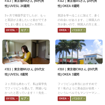
#313｜東京都HAさん (40代男
#312｜東京都ASさん (20代男
性) UVESL 24週間
性) OKEA 8週間
3ヶ月で帰国予定でしたが、もっ
英語を学べることに加えて、多く
と英語が上達したいと欲がでてき
の出会いがあります。こ韓国人の
てしまい妻とともに2ヶ月滞在を
方が多いので、韓国人の方と友達
延長しました。
になれます。 また日本人の方で
UV ESL
セブ
OKEA
バコロド
も、色々な経験をされている方も
いるので、話を聞くだけでも将来
に対する視野が広がると思います
#311｜東京都MUさん (20代女
#310｜東京都CWさん (20代男
性) UVESL 8週間
性) OKEA 3週間
２ヶ月目も終わって、私は留学先
フィリピンは本当におすすめで
でフィリピンを選んで、間違いな
す！私のように英会話が全然・・
かったと思っています！！先生は
というレベルでもマンツーマン授
英語のプロなので訛りを感じたこ
業のおかげで他の生徒を気にせず
UV ESL
セブ
OKEA
バコロド
とはありません。
にたくさん話す機会をもてます。