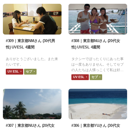
#309｜東京都NMさん (30代男
#308｜東京都NUさん (20代女
性) UVESL 4週間
性) UVESL 4週間
ありがとうございました。また来
タクシーでぼったくりにあった事
たいです。
は一度もありません。そしてセブ
の人たちは人懐っこくて私は好き
UV ESL
セブ
です
UV ESL
セブ
#307｜東京都NUさん (20代女
#306｜東京都YUさん (30代女