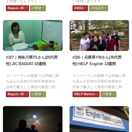
と間違いなしですよ！
い環境にあります
Baguio JIC
バギオ
OKEA
バコロド
#327｜神奈川県TSさん(20代男
#326｜兵庫県YWさん(30代男
性) JIC BAGUIO 10週間
性) HELP English 12週間
マンツーマンの授業では学校に持
マンツーマンの授業では学校に持
ち込んだ日本のTOEIC対策本や、
ち込んだ日本のTOEIC対策本や、
日本で購入した英語の発音に特化
日本で購入した英語の発音に特化
した参考書を使って、先生方が授
した参考書を使って、先生方が授
Baguio JIC
バギオ
HELP Martins
バギオ
業をカスタマイズして頂いたこと
業をカスタマイズして頂いたこと
が、非常に有益でした。
が、非常に有益でした。