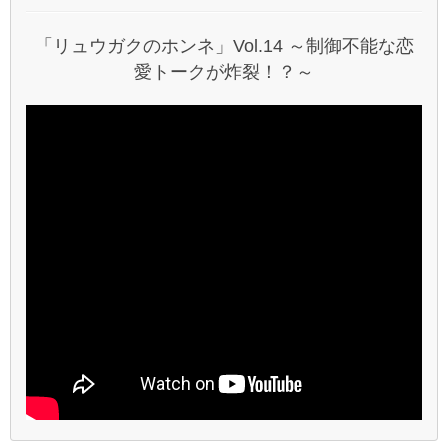
「リュウガクのホンネ」Vol.14 ～制御不能な恋
愛トークが炸裂！？～