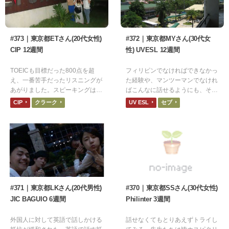
#373｜東京都ETさん(20代女性)
#372｜東京都MYさん(30代女
CIP 12週間
性) UVESL 12週間
TOEICも目標だった800点を超
フィリピンでなければできなかっ
え、一番苦手だったリスニングが
た経験や、マンツーマンでなけれ
あがりました。スピーキングはま
ばこんなに話せるようにも、そも
だまだですが、行く前と比べたら
そも英語を話すこと自体への嫌悪
CIP
クラーク
UV ESL
セブ
上達したと思います。
感はなくなってないと思います。
#371｜東京都LKさん(20代男性)
#370｜東京都SSさん(30代女性)
JIC BAGUIO 6週間
Philinter 3週間
外国人に対して英語で話しかける
話せなくてもとりあえずトライし