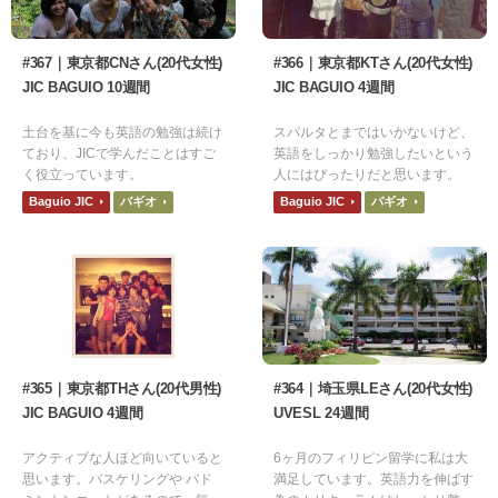
#367｜東京都CNさん(20代女性)
#366｜東京都KTさん(20代女性)
JIC BAGUIO 10週間
JIC BAGUIO 4週間
土台を基に今も英語の勉強は続け
スパルタとまではいかないけど、
ており、JICで学んだことはすご
英語をしっかり勉強したいという
く役立っています。
人にはぴったりだと思います。
Baguio JIC
バギオ
Baguio JIC
バギオ
#365｜東京都THさん(20代男性)
#364｜埼玉県LEさん(20代女性)
JIC BAGUIO 4週間
UVESL 24週間
アクティブな人ほど向いていると
6ヶ月のフィリピン留学に私は大
思います。バスケリングや バド
満足しています。英語力を伸ばす