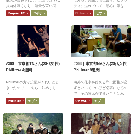
抵抗が緩和された。英語で話す抵
てみる、先生たちは皆ホスピタリ
抗自体薄くなり、語彙や言い回し
ティに溢れていて、熱心に話を聞
も増えた気がします。
いてくれます！
Baguio JIC
バギオ
Philinter
セブ
#369｜東京都TNさん(20代男性)
#368｜東京都NAさん(20代女性)
Philinter 4週間
Philinter 8週間
Philinterの方が設備がきれいだと
海外で仕事を始める際は面接が必
きいたので、こちらに決めまし
ずといっていいほど必要になるの
た。
で、その練習ができたことは私に
とって価値のある経験となりまし
Philinter
セブ
UV ESL
セブ
た。