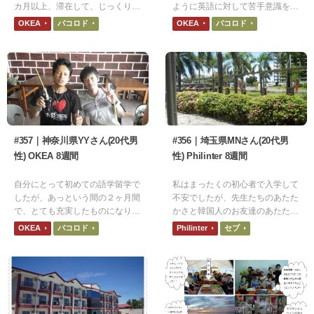
カ月以上、滞在して、じっくりや
ように英語に対して苦手意識を持
るのがいいと思います。
っている人でも英語に慣れること
OKEA
バコロド
OKEA
バコロド
ができると思います
#357｜神奈川県YYさん(20代男
#356｜埼玉県MNさん(20代男
性) OKEA 8週間
性) Philinter 8週間
自分にとって初めての語学留学で
私はまったくの初心者で入学して
したが、あっという間の２ヶ月間
不安でしたが、先生たちのあたた
で、とても充実したものになりま
かさと韓国人のお友達のあたたか
した。今後の旅で、この英語を活
さで一生懸命勉強ができました。
OKEA
バコロド
Philinter
セブ
かし、そしてより成長させます