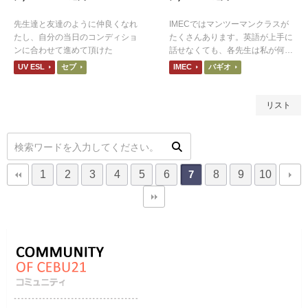
先生達と友達のように仲良くなれ
IMECではマンツーマンクラスが
たし、自分の当日のコンディショ
たくさんあります。英語が上手に
ンに合わせて進めて頂けた
話せなくても、各先生は私が何を
つたえたいのかを理解しようとし
UV ESL
セブ
IMEC
バギオ
てくれます。意思疎通ができなと
いう事についての心配はなかった
です。
リスト
1
2
3
4
5
6
8
9
10
7