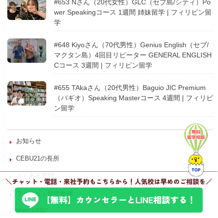
#653 Nさん（20代女性）GLC（セブ島/シティ）Po
wer Speakingコース 1週間 姉妹留学 | フィリピン留
学
#648 Kiyoさん（70代男性）Genius English（セブ/
マクタン島）4回目リピーター GENERAL ENGLISH
Cコース 3週間 | フィリピン留学
#655 TAkaさん（20代男性）Baguio JIC Premium
（バギオ）Speaking Masterコース 4週間 | フィリピ
ン留学
お知らせ
CEBU21の長所
よくある質問
フィリピン留学動画
学校訪問記