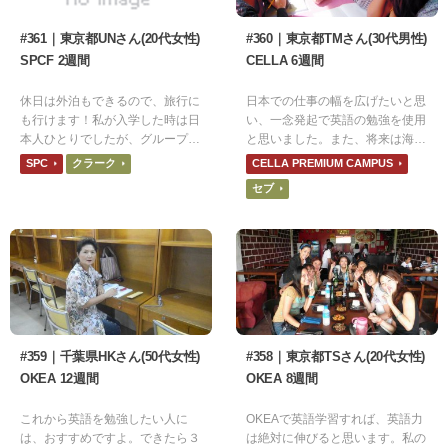
#361｜東京都UNさん(20代女性)
#360｜東京都TMさん(30代男性)
SPCF 2週間
CELLA 6週間
休日は外泊もできるので、旅行に
日本での仕事の幅を広げたいと思
も行けます！私が入学した時は日
い、一念発起で英語の勉強を使用
本人ひとりでしたが、グループク
と思いました。また、将来は海外
ラスや敷地内での交流を通してす
関連の仕事にも挑戦したいと思っ
SPC
クラーク
CELLA PREMIUM CAMPUS
ぐに友達もでき、クラスメイトと
ていたので、事前準備として短期
セブ
旅行にも行きました。
ですが英語留学を決めました。
#359｜千葉県HKさん(50代女性)
#358｜東京都TSさん(20代女性)
OKEA 12週間
OKEA 8週間
これから英語を勉強したい人に
OKEAで英語学習すれば、英語力
は、おすすめですよ。できたら３
は絶対に伸びると思います。私の