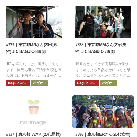
た。
#339｜東京都MNさん(20代男
#338｜東京都MMさん(20代男
性) JIC BAGUIO 8週間
性) JIC BAGUIO 7週間
JICを選んだことに満足しており
避暑地としては最高!!英語の伸び
ます。観光も兼ねて語学学校を選
は、続けたら自然と身につくと思
ぶ方には不向きかもしれません
う。マニラと比べたら遊ぶところ
が、勉強メインで選ばれる方に
は少ないけど、SMで充分楽しめ
Baguio JIC
バギオ
Baguio JIC
バギオ
は、気候、環境全般的に最適であ
る。
ると思います。
#337｜東京都TAさん(20代男性)
#336｜東京都ERさん(20代女性)