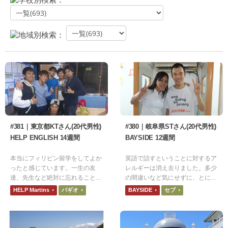
地域別検索：
#381｜東京都KTさん(20代男性)
#380｜岐阜県STさん(20代男性)
HELP ENGLISH 14週間
BAYSIDE 12週間
本当にフィリピン留学をしてよか
英語で話すということに対するア
ったと感じています。一生の友
レルギーは消え去りました。多少
達、先生など絶対に忘れることの
の間違いなど気にせずに、とにか
できない仲間とも出会えることが
く話す事が一番大事です。
HELP Martins
バギオ
BAYSIDE
セブ
できました。時間ができたら、次
は観光をしにフィリピンに訪れた
いです。