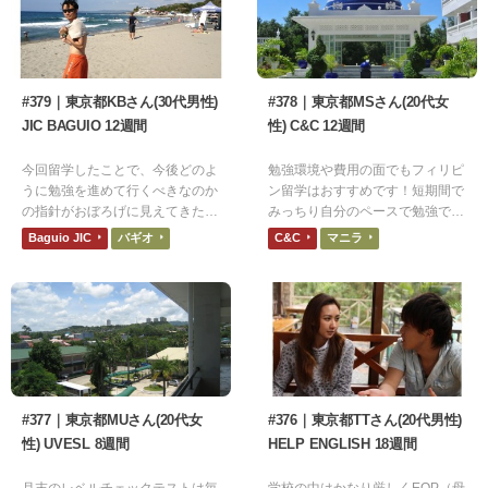
#379｜東京都KBさん(30代男性)
#378｜東京都MSさん(20代女
JIC BAGUIO 12週間
性) C&C 12週間
今回留学したことで、今後どのよ
勉強環境や費用の面でもフィリピ
うに勉強を進めて行くべきなのか
ン留学はおすすめです！短期間で
の指針がおぼろげに見えてきたよ
みっちり自分のペースで勉強でき
うに思っている。
るので、特に英語に自信がない人
Baguio JIC
バギオ
C&C
マニラ
や時間が限られている人にとっ
て、特にいいかもしれません。
#377｜東京都MUさん(20代女
#376｜東京都TTさん(20代男性)
性) UVESL 8週間
HELP ENGLISH 18週間