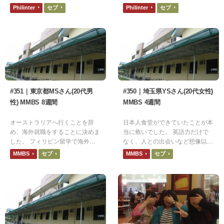
となった場所なので、安心して過
泣ですよ！飛行機でフィリピンが
Philinter
セブ
Philinter
セブ
ごせられます。
消えていくときも号泣でした！
#351｜東京都MSさん(20代男
#350｜埼玉県YSさん(20代女性)
性) MMBS 8週間
MMBS 4週間
オーストラリアへ行くことを辞
日本人食堂ができていたことが本
め、海外就職をすることに決めま
当に救いでした。 英語力だけで
した。 フィリピン留学で海外で
なく、人との出会いなど想像以上
働けそうなところまできていま
のものが留学で得ることができま
MMBS
セブ
MMBS
セブ
す。
した。