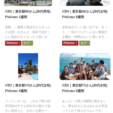
#355｜東京都RHさん(20代男性)
#354｜東京都AKさん(20代女性)
Philinter 1週間
Philinter 8週間
実際、一週間で英語力が上がった
全部含めていい思い出です。きっ
とは思いませんが、英語で話すこ
と、一生のうちでこんなに勉強す
とに抵抗がなくなったと思いま
る機会・時間はないと思います。
す。機会があれば、またフィリピ
ここで、勉強した事を無駄にしな
Philinter
セブ
Philinter
セブ
ンに来て英語を勉強したいと思い
いように、カナダで頑張りたいと
ます。
思います。
#353｜東京都YOさん(20代女性)
#352｜東京都TSさん(20代女性)
Philinter 4週間
Philinter 8週間
フィリンターは、このセブ島の語
あっという間に8週間が過ぎまし
学学校の中でも先生方の熱心で温
た。寮を出るときはみんなが見送
かい気持ちと、きれいな寮が一体
ってくれて帰りがつらいです。号