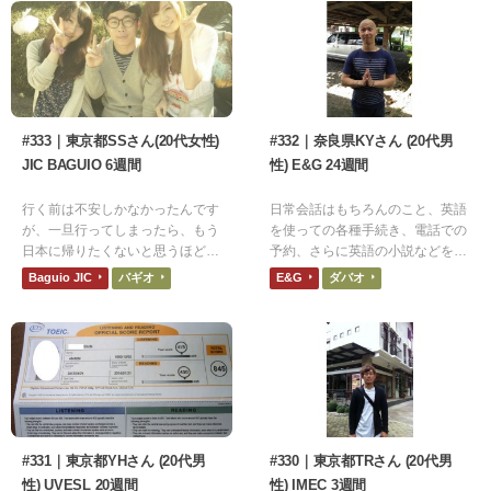
す。
#333｜東京都SSさん(20代女性)
#332｜奈良県KYさん (20代男
JIC BAGUIO 6週間
性) E&G 24週間
行く前は不安しかなかったんです
日常会話はもちろんのこと、英語
が、一旦行ってしまったら、もう
を使っての各種手続き、電話での
日本に帰りたくないと思うほど毎
予約、さらに英語の小説などを難
日充実していました。
なく読めるようになりました。
Baguio JIC
バギオ
E&G
ダバオ
#331｜東京都YHさん (20代男
#330｜東京都TRさん (20代男
性) UVESL 20週間
性) IMEC 3週間