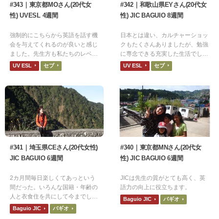
#343｜東京都MOさん(20代女
#342｜和歌山県EYさん(20代女
性) UVESL 4週間
性) JIC BAGUIO 8週間
強制的にこちらから英語を話す機
日本とは違い、カルチャーショッ
会を与えてくれるのが良いと感じ
クもたくさんありましたが、勉強
ました。先生方も私たちのレベル
に専念できる充実した生活でし
に合わせて話してくれる
た。
UV ESL
セブ
UV ESL
セブ
#341｜埼玉県CEさん(20代女性)
#340｜東京都MNさん(20代女
JIC BAGUIO 6週間
性) JIC BAGUIO 6週間
2カ月間毎日楽しくてあっという
JICは先生の質がとても高く、英
間だった。いろんな国籍・年齢の
語力の向上に役立ちます。
人と衣食住を共にして今までした
Baguio JIC
バギオ
ことがないような体験ができ、ス
Baguio JIC
バギオ
テキな時間を過ごすことができ