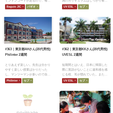
ミントンコートがあるので、毎日
為のカリキュラムはしっかり整っ
のように勉強、運動ができます。
ていると思えました
Baguio JIC
バギオ
UV ESL
セブ
#363｜東京都AHさん(20代男性)
#362｜東京都KKさん(20代男性)
Philinter 2週間
UVESL 2週間
とりあえず楽しい。先生は分かり
短期間とはいえ、日本に帰国した
やすく楽しい授業ばかりだった
際に英語がないことに違和感を感
し、マンツーマンが多いので自分
じる程、耳が慣れていた。また、
で話す機会がたくさんあったこ
発話が以前よりスムーズになっ
Philinter
セブ
UV ESL
セブ
と。放課後は友達とごはんへ行っ
た。
たり、先生や学校スタッフともご
飯に行ったので、常に英語を使う
機会があった。