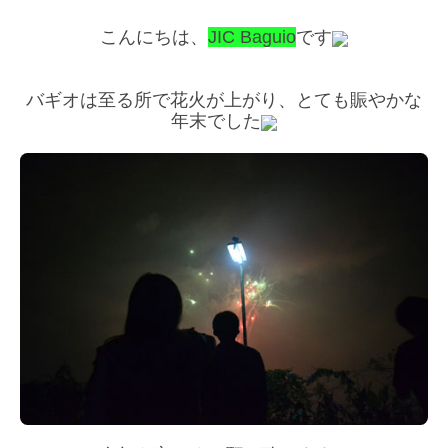
こんにちは、
JIC Baguio
です
バギオは至る所で花火が上がり、とても賑やかな
年末でした