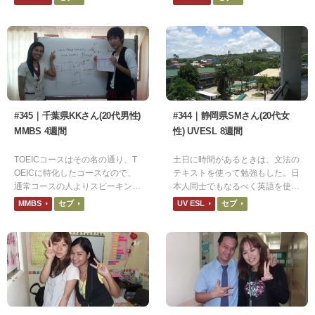
境でした。
#345｜千葉県KKさん(20代男性)
#344｜静岡県SMさん(20代女
MMBS 4週間
性) UVESL 8週間
TOEICコースはその名の通り、T
土日に時間があるときは、文法の
OEICに特化したコースなので、
テキストを使って勉強もした。日
通常コースの人よりスピーキング
本人同士でもなるべく英語を使う
の上達が遅かったです。 しか
ように心掛けた。
MMBS
セブ
UV ESL
セブ
し、今ではようような人と英語で
話すようになり日常会話は問題な
く交わせるようになりました。