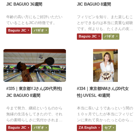
JIC BAGUIO 36週間
JIC BAGUIO 8週間
年齢の高い方にもご好評いただい
フィリピンを知り、また楽しむこ
ていることもJICの特徴です。
とができるのは本当に貴重な経験
です。何よりも、たくさんの友人
Baguio JIC
バギオ
にめぐり合えたことにとても感謝
Baguio JIC
バギオ
してます。
#335｜東京都YJさん(20代男性)
#334｜東京都NMさん(20代女
JIC BAGUIO 8週間
性) UVESL 40週間
今まで努力、継続というものから
本当に長いようであっという間の
無縁の生活をしてきたので、それ
１０ヶ月でしたが本当にフィリピ
らの素晴らしさに気付かされまし
ンに来れて良かったっと心から言
た。あと、英語を勉強してすぐ実
えます
Baguio JIC
バギオ
ZA English
セブ
践できる環境なので上達が実感で
き、モチベーションがあがりま