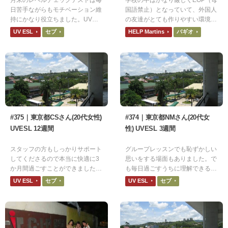
月末のレベルチェックテストは毎
学校の中はかなり厳しくEOP（母
日苦手ながらもモチベーション維
国語禁止）となっていて、外国人
持にかなり役立ちました。UVに
の友達がとても作りやすい環境で
してよかったと思います。
すね。韓国人同士でも英語で話し
UV ESL
セブ
HELP Martins
バギオ
ているので、疎外感がなく友達が
作りやすい。
#375｜東京都CSさん(20代女性)
#374｜東京都NMさん(20代女
UVESL 12週間
性) UVESL 3週間
スタッフの方もしっかりサポート
グループレッスンでも恥ずかしい
してくださるので本当に快適に3
思いをする場面もありました。で
か月間過ごすことができました。
も毎日過ごすうちに理解できるよ
ありがとうございました。
うになり、少し自信がつきまし
UV ESL
セブ
UV ESL
セブ
た。