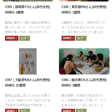
#349｜群馬県YSさん(20代女性)
#348｜東京都HNさん(10代男性)
MMBS 4週間
MMBS 1週間
勉強に集中して取り組める環境が
1週間だったけど、先生の言って
整っていること。マンツーマンの
ることもわかるようになったの
授業が多いため、自分のやりたい
で、また来たい!! すごく楽しかっ
勉強を細かく設定することができ
たです。
MMBS
セブ
MMBS
セブ
る点が良かったです。
#347｜大阪府KBさん(20代男性)
#346｜栃木県CKさん(20代男性)
MMBS 12週間
MMBS 4週間
勉強は正直に言うとかなり大変で
夜の授業（日本語で英文法クラ
したが、toeicコースではスコアを
ス）お時間を使って頂いて、どう
700点から855点まで伸ばすこと
もありがとうございました。とて
ができました。
も居心地がよく、勉強に最適な環
MMBS
セブ
MMBS
セブ