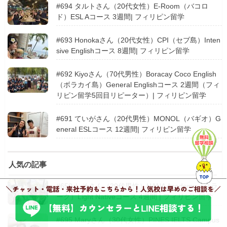
#694 タルトさん（20代女性）E-Room（バコロ
ド）ESL Aコース 3週間| フィリピン留学
#693 Honokaさん（20代女性）CPI（セブ島）Inten
sive Englishコース 8週間| フィリピン留学
#692 Kiyoさん（70代男性）Boracay Coco English
（ボラカイ島）General Englishコース 2週間（フィ
リピン留学5回目リピーター）| フィリピン留学
#691 ていがさん（20代男性）MONOL（バギオ）G
eneral ESLコース 12週間| フィリピン留学
人気の記事
#659 しそさん（20代男性）HANA Academy（クラ
ーク）Light Nativeコース 4週間 | フィリピン留学
#695 Maryさん（30代女性）PINES IELTS Campus