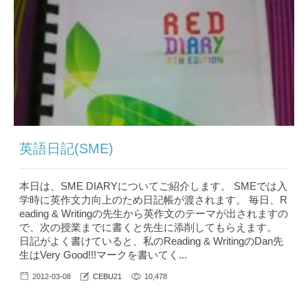
英語日記(SME)
本日は、SME DIARYについてご紹介します。 SMEでは入
学時に英作文力向上のため日記帳が渡されます。 毎日、R
eading & Writingの先生から英作文のテーマが出されますの
で、次の授業までに書くと先生に添削してもらえます。
日記がよく書けていると、私のReading & WritingのDan先
生はVery Good!!!マークを書いてく...
2012-03-08
CEBU21
10,478