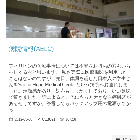
病院情報(AELC)
フィリピンの医療事情については不安をお持ちの方もいら
っしゃるかと思います。 私も実際に医療機関を利用した
ことはないのですが、先日、体調を崩した日本人の学生さ
んをSacrid Heart Medical Centerという病院へお連れしま
した。清潔感があり、対応もしっかりしており、いい意味
で驚きました 話によると、他にもっと大きな医療機関が
あるそうですが、停電してもバックアップ用の電源がなか
っ...
2012-03-08
CEBU21
10,816
リスト