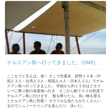
ナルスアン島へ行ってきました。(SME)
ここセブと言えば、海！ そこで先週末、総勢１４名（中
国人３人・台湾人３人・韓国人４人・日本人３人）でナル
スアン島へ行ってきました。 学校から約１５分ほどタク
シーに乗り船の発着場へ行き、そこから船で４０分程度で
ナルスアン島に行けます。 船を降りたら、長い橋を渡る
とナルスアン島に到着！ カラフルな魚たちがたくさんい
るのでシュノーケリングを楽んだり、泳いだ...