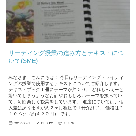
リーディング授業の進み方とテキストにつ
いて(SME)
みなさま、こんにちは！ 今日はリーディング・ライティ
ングの授業で使用するテキストについてご紹介します。
テキストブック１冊にテーマが約２０。 どれもへぇーと
驚いてしまうようなお話やおもしろいテーマを扱ってい
て、毎回楽しく授業をしています。 進度については、個
人差はありますが約２ヶ月程度で１冊が終了。 価格は２
１０ペソ（約４２０円） です。 ...
2012-03-08
CEBU21
10,579