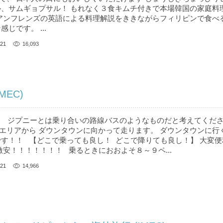
ル、サムギョプサル！ もれなく３食キムチ付きで本場韓国の家庭料
アンフレンズの英語による料理解説をききながらフィリピンで食べ
じです。 ...
21
16,093
MEC)
” ジプニーとは乗り合いの路線バスのようなものだと考えてくだ
エリアから ダウンタウンに向かって走ります。 ダウンタウンに行
です！！ 【どこで乗っても良し！ どこで降りても良し！】 大変
激安！！！！！！！ 乗るときにおおよそ８～９ペ...
21
14,966