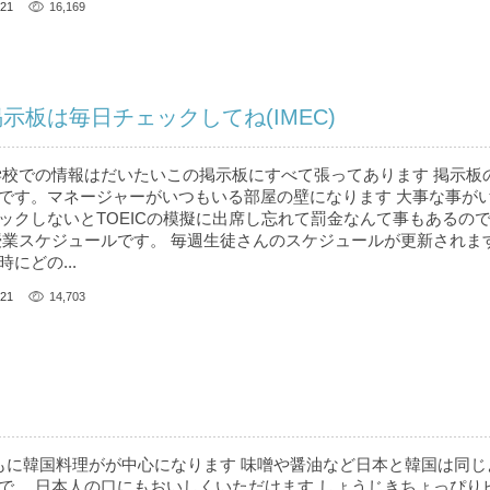
21
16,169
示板は毎日チェックしてね(IMEC)
学校での情報はだいたいこの掲示板にすべて張ってあります 掲示板
です。マネージャーがいつもいる部屋の壁になります 大事な事が
ックしないとTOEICの模擬に出席し忘れて罰金なんて事もあるの
授業スケジュールです。 毎週生徒さんのスケジュールが更新されます
にどの...
21
14,703
おもに韓国料理がが中心になります 味噌や醤油など日本と韓国は同じ
で、 日本人の口にもおいしくいただけます しょうじきちょっぴり