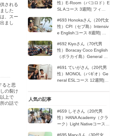
性）E-Room（バコロド）E
提供される
SL Aコース 3週間| フィリ
ました
ピン留学
は、スー
#693 Honokaさん（20代女
出まし
性）CPI（セブ島）Intensiv
e Englishコース 8週間| フ
ィリピン留学
#692 Kiyoさん（70代男
性）Boracay Coco English
（ボラカイ島）General En
glishコース 2週間（フィリ
#691 ていがさん（20代男
ピン留学5回目リピータ
性）MONOL（バギオ）Ge
ー）| フィリピン留学
neral ESLコース 12週間|
すると思
フィリピン留学
しの裂け
以上で
人気の記事
所の話で
#659 しそさん（20代男
性）HANA Academy（クラ
ーク）Light Nativeコース 4
週間 | フィリピン留学
#695 Maryさん（30代女