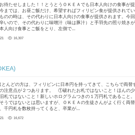
 ” お待たせしました！！とうとうＯＫＥＡでも日本人向けの食事が
今までは、お昼ご飯だけ、希望すればフィリピン食が提供されてい
ものの時は、その代わりに日本人向けの食事が提供されます。今回
辛いので、その代わりに味噌汁（味は豚汁）と手羽先の照り焼きが
本人向け食事とご飯をとり、左側で...
21
16,307
KEA)
” ほとんどの方は、フィリピンに日本円を持ってきて、こちらで両替
の注意点が２つあります。 ①破れたお札ではないこと！ほんの少
旧札ではないこと！新しいホログラムつきの１万円札であること。
そうではないとは思いますが、ＯＫＥＡの生徒さんがよく行く両替
、千円札を数枚持ってくると、卒業が...
21
16,672