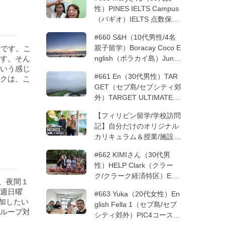
性）PINES IELTS Campus
（バギオ）IELTS 点数保証
12週間| フィリピン留学
#660 S&H（10代男性/4名
親子留学）Boracay Coco E
ご紹介です。こ
す。そん
nglish（ボラカイ島）Junio
いう感じ
rコース 12週間 | フィリピ
#661 En（30代男性）TAR
クは、こ
ン留学
GET（セブ島/セブシティ郊
外）TARGET ULTIMATE 8
コース 3週間 | フィリピン
【フィリピン留学/学校訪問
留学
記】自分だけのオリジナル
カリキュラム＆授業/施設の
質もこだわりたい方必見！
#662 KIMIさん（30代男
─MONOLを徹底取材！
性）HELP Clark（クラー
ク/クラーク経済特区）ESL
ソ、夜間１
コース 8週間+10週間バギ
週日曜
#663 Yuka（20代女性）En
オの他校に転校 | フィリピ
加したい
glish Fella 1（セブ島/セブ
ン留学
ループ対
シティ郊外）PIC4コース 8