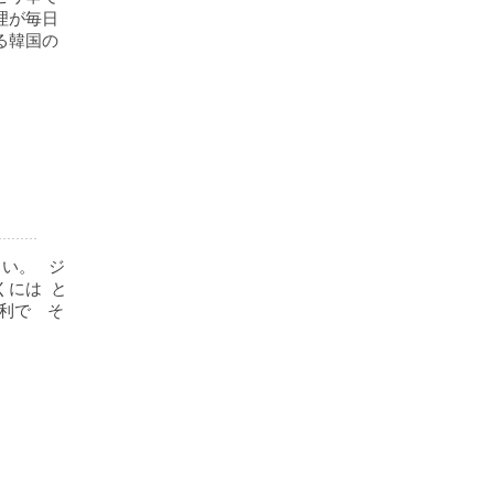
理が毎日
る韓国の
さい。 ジ
くには と
便利で そ