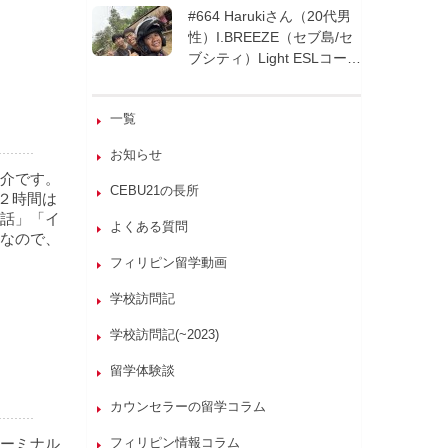
週間| フィリピン留学
#664 Harukiさん（20代男
性）I.BREEZE（セブ島/セ
ブシティ）Light ESLコース
8週間| フィリピン留学
一覧
お知らせ
紹介です。
CEBU21の長所
２時間は
話」「イ
よくある質問
なので、
フィリピン留学動画
学校訪問記
学校訪問記(~2023)
留学体験談
カウンセラーの留学コラム
ターミナル
フィリピン情報コラム