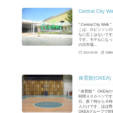
Central City W
“ Central Cit
こは、ロビンソンの
なに広くはないです
です。モデルになっ
の日市場...
2012-03-08
CEBU
体育館(OKEA)
“ 体育館 ” OK
時間４００ペソです
日、夜７時から９時
人だけです。ほぼ男
OKEAグループで対