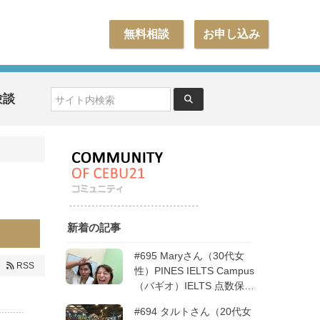
無料相談
お申し込み
験談
新着の記事
#695 Maryさん（30代女
RSS
性）PINES IELTS Campus
（バギオ）IELTS 点数保証
12週間| フィリピン留学
#694 タルトさん（20代女