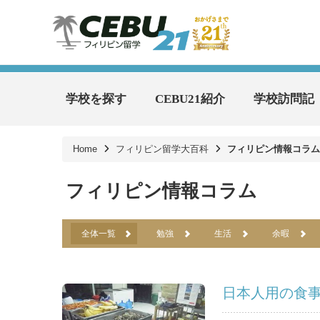
学校を探す
CEBU21紹介
学校訪問記
Home
フィリピン留学大百科
フィリピン情報コラム
フィリピン情報コラム
全体一覧
勉強
生活
余暇
日本人用の食事(