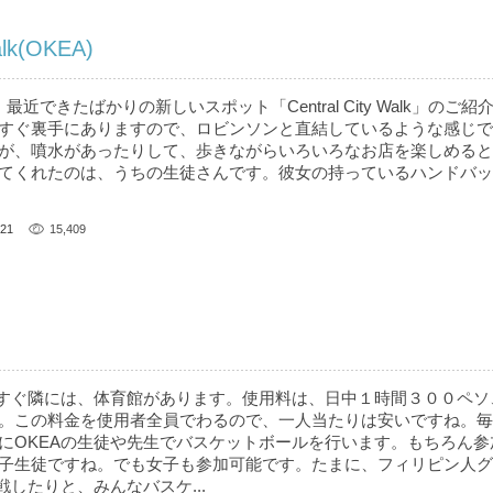
alk(OKEA)
y Walk ” 最近できたばかりの新しいスポット「Central City Walk」の
すぐ裏手にありますので、ロビンソンと直結しているような感じで
が、噴水があったりして、歩きながらいろいろなお店を楽しめると
てくれたのは、うちの生徒さんです。彼女の持っているハンドバッ
21
15,409
EAのすぐ隣には、体育館があります。使用料は、日中１時間３００ペ
。この料金を使用者全員でわるので、一人当たりは安いですね。毎
にOKEAの生徒や先生でバスケットボールを行います。もちろん参
子生徒ですね。でも女子も参加可能です。たまに、フィリピン人グ
戦したりと、みんなバスケ...