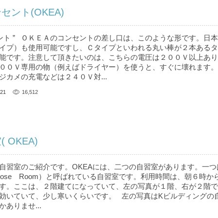
ント(OKEA)
セント ” ＯＫＥＡのコンセントの差し口は、このような形です。日
イプ）も使用可能ですし、Ｃタイプといわれる丸い棒が２本あるタ
能です。注意して頂きたいのは、こちらの電圧は２００Ｖ以上あり
００Ｖ専用の物（例えばドライヤー）を使うと、すぐに壊れます。
ジカメの充電などは２４０Ｖ対...
21
16,512
 OKEA)
” 自習室のご紹介です。OKEAには、二つの自習室があります。一つ
Purpose Room）と呼ばれている自習室です。利用時間は、朝６時か
す。ここは、２階建てになっていて、左の写真が１階、右が２階で
効いていて、少し寒いくらいです。 左の写真はKビルディングの
ありませ...