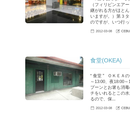
（フィリピンエアー
継がれる方がほとんど
いますが。）第３タ
のですが、いつ行って
2012-03-08
CEBU
食堂(OKEA)
“ 食堂 ” ＯＫＥＡ
～13:00、夜18
プーンとお箸も消毒
チをいれるとこの水
るので、保...
2012-03-08
CEBU