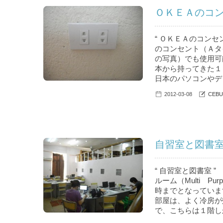
ＯＫＥＡのコンセ
“ ＯＫＥＡのコン
のコンセント（Ａタ
の写真）でも使用可
本から持ってきた１
日本のパソコンやデ
2012-03-08
CEBU
自習室と図書室(
“ 自習室と図書室 
ルーム（Multi 
時までとなっていま
部屋は、よく冷房が
で、こちらは１階しか