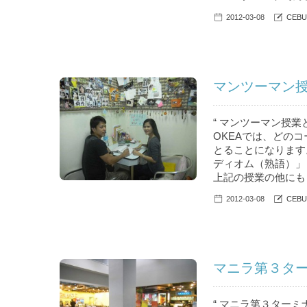
2012-03-08
CEBU
マンツーマン授
“ マンツーマン授
OKEAでは、どの
とることになります
ディオム（熟語）」
上記の授業の他にもリ
2012-03-08
CEBU
マニラ第３ター
“ マニラ第３ター