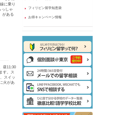
線に乗り
フィリピン留学知恵袋
らっしゃ
）がある
お得キャンペーン情報
昼11:30
います。ス
、スイッ
に火があ