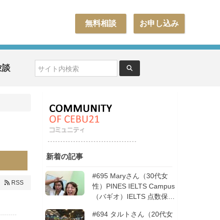
無料相談
お申し込み
験談
新着の記事
#695 Maryさん（30代女
RSS
性）PINES IELTS Campus
（バギオ）IELTS 点数保証
12週間| フィリピン留学
#694 タルトさん（20代女