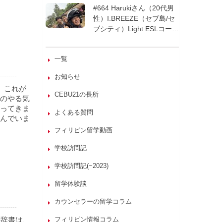
週間| フィリピン留学
#664 Harukiさん（20代男
性）I.BREEZE（セブ島/セ
ブシティ）Light ESLコース
8週間| フィリピン留学
一覧
お知らせ
。これが
CEBU21の長所
のやる気
ってきま
よくある質問
んでいま
フィリピン留学動画
学校訪問記
学校訪問記(~2023)
留学体験談
カウンセラーの留学コラム
の辞書は、
フィリピン情報コラム