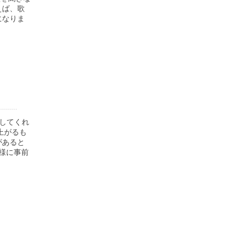
えば、歌
になりま
してくれ
上がるも
があると
様に事前