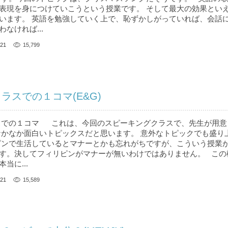
表現を身につけていこうという授業です。 そして最大の効果とい
います。 英語を勉強していく上で、恥ずかしがっていれば、会話
なければ...
21
15,799
ラスでの１コマ(E&G)
スでの１コマ これは、今回のスピーキングクラスで、先生が用意
なかなか面白いトピックスだと思います。 意外なトピックでも盛り
ピンで生活しているとマナーとかも忘れがちですが、こういう授業
す。決してフィリピンがマナーが無いわけではありません。 この
当に...
21
15,589