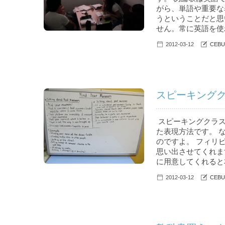
がら、単語や重要な
うということだと思
せん。常に英語を使わ
2012-03-12
CEBU
スピーキングク
スピーキングクラ
た表現方法です。 
のですよ。 フィリ
思い出させてくれま
に用意してくれると本
2012-03-12
CEBU