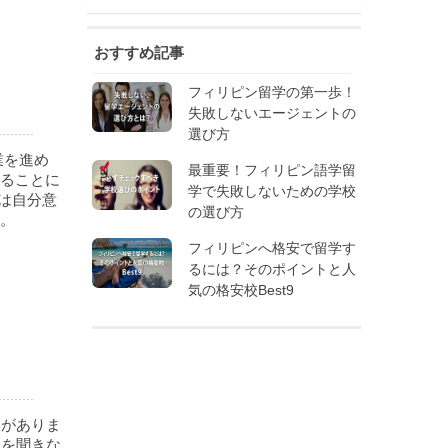
おすすめ記事
フィリピン留学の第一歩！
失敗しないエージェントの
選び方
業を進め
最重要！フィリピン語学留
ることに
学で失敗しないための学校
は自分意
の選び方
す。
フィリピンへ格安で留学す
るには？そのポイントと人
気の格安校Best9
スがありま
歌を聞きな