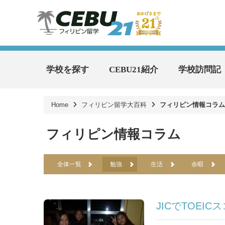
学校を探す
CEBU21紹介
学校訪問記
Home
フィリピン留学大百科
フィリピン情報コラム
フィリピン情報コラム
全体一覧
勉強
生活
余暇
JICでTOEIC