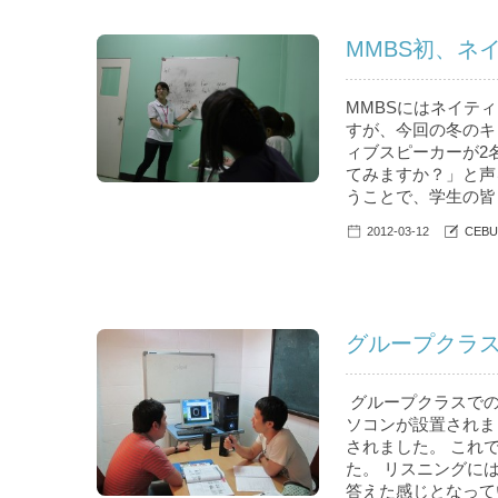
MMBS初、ネ
MMBSにはネイテ
すが、今回の冬のキ
ィブスピーカーが2
てみますか？」と声
うことで、学生の皆さ
2012-03-12
CEBU
グループクラス
グループクラスでの
ソコンが設置されま
されました。 これ
た。 リスニングに
答えた感じとなって