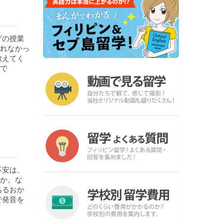
グの授業
れなかっ
教えてく
で
不安は、
か。な
あるおか
で発音を