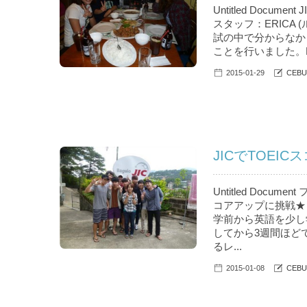
Untitled Docu
スタッフ：ERICA
試の中で分からなか
ことを行いました。Pat
2015-01-29
CEBU
JICでTOEIC
Untitled Do
コアアップに挑戦★
学前から英語を少し
してから3週間ほど
るレ...
2015-01-08
CEBU