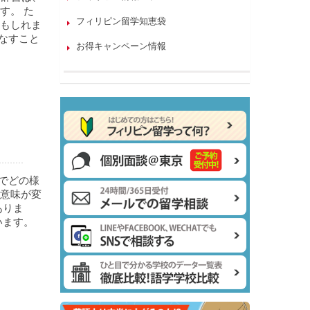
す。 た
フィリピン留学知恵袋
もしれま
なすこと
お得キャンペーン情報
でどの様
意味が変
ありま
います。