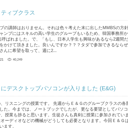
イティブクラス
ィブの講師はおりません。それは色々考えた末に出したMMBSの方
ャンプにはスキルの高い学生のグループもいるため、韓国事務所か
名呼ばれました。で、「もし、日本人学生も興味があるなら2週間
をかけて頂きました。良いんですか？？？タダで参加できるならぜひ!
んに希望を取って、週に2...
21
40,249
にデスクトップパソコンが入りました (E&G)
、リスニングの授業です。 先週からＥ＆Ｇのグループクラスの各
した。今までは、ノートブックでしたが、更なる要望としてパソコ
で、授業も捗ると思います。生徒さんも真剣に授業に参加されてい
はオーディオなどの機械がどうしても必要となります。今回Ｅ＆Ｇ
います。