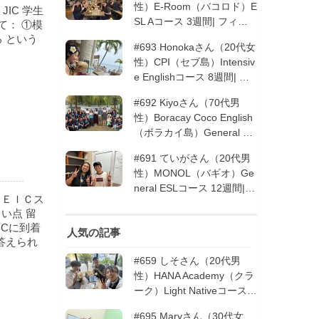
性）E-Room（バコロド）E
 JIC 学生
SL Aコース 3週間| フィリ
て： ①模
ピン留学
 という
#693 Honokaさん（20代女
性）CPI（セブ島）Intensiv
e Englishコース 8週間| フ
ィリピン留学
#692 Kiyoさん（70代男
性）Boracay Coco English
（ボラカイ島）General En
glishコース 2週間（フィリ
#691 ていがさん（20代男
ピン留学5回目リピータ
性）MONOL（バギオ）Ge
ー）| フィリピン留学
neral ESLコース 12週間|
ＴＯＥＩＣス
フィリピン留学
い点 留
Cに到着
人気の記事
答えられ
#659 しそさん（20代男
性）HANA Academy（クラ
ーク）Light Nativeコース 4
週間 | フィリピン留学
#695 Maryさん（30代女