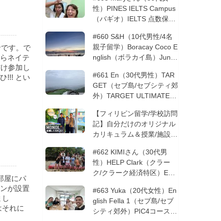
性）PINES IELTS Campus
（バギオ）IELTS 点数保証
12週間| フィリピン留学
#660 S&H（10代男性/4名
親子留学）Boracay Coco E
針です。で
らネイテ
nglish（ボラカイ島）Junio
だけ参加し
rコース 12週間 | フィリピ
#661 En（30代男性）TAR
!! とい
ン留学
GET（セブ島/セブシティ郊
外）TARGET ULTIMATE 8
コース 3週間 | フィリピン
【フィリピン留学/学校訪問
留学
記】自分だけのオリジナル
カリキュラム＆授業/施設の
質もこだわりたい方必見！
#662 KIMIさん（30代男
─MONOLを徹底取材！
性）HELP Clark（クラー
ク/クラーク経済特区）ESL
部屋にパ
コース 8週間+10週間バギ
ンが設置
#663 Yuka（20代女性）En
オの他校に転校 | フィリピ
まし
glish Fella 1（セブ島/セブ
ン留学
はそれに
シティ郊外）PIC4コース 8