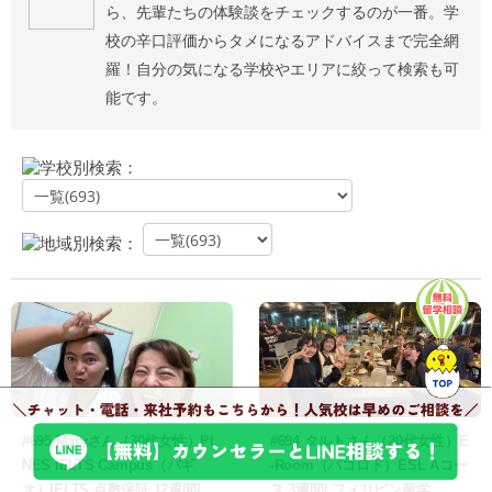
ら、先輩たちの体験談をチェックするのが一番。学
校の辛口評価からタメになるアドバイスまで完全網
羅！自分の気になる学校やエリアに絞って検索も可
能です。
学校別検索：
地域別検索：
#695 Maryさん（30代女性）PI
#694 タルトさん（20代女性）E
NES IELTS Campus（バギ
-Room（バコロド）ESL Aコー
オ）IELTS 点数保証 12週間| フ
ス 3週間| フィリピン留学