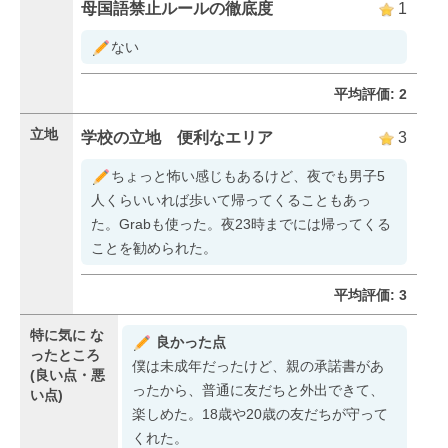
母国語禁止ルールの徹底度
1
ない
平均評価: 2
立地
学校の立地 便利なエリア
3
ちょっと怖い感じもあるけど、夜でも男子5
人くらいいれば歩いて帰ってくることもあっ
た。Grabも使った。夜23時までには帰ってくる
ことを勧められた。
平均評価: 3
特に気に
な
良かった点
ったところ
僕は未成年だったけど、親の承諾書があ
(良い点・悪
ったから、普通に友だちと外出できて、
い点)
楽しめた。18歳や20歳の友だちが守って
くれた。