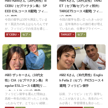
#685 Kaitoさん（20代男性）B`
#684 Kさん（20代女性）TARG
CEBU（セブ/マクタン島） SP
ET（セブ島/セブシティ郊外）
EED ESLコース 8週間| フィリ
TARGET5コース 4週間| フィリ
ピン留学
ピン留学
今回の留学は100％満足していま
今回の留学を思い立ったきっかけ
す！英語力の向上はもちろんです
は、近年海外からの旅行者が増え
が、フィリピンでの生活を通じて
ているため、仕事やプライベート
異文化を尊重する姿勢や、困難な
に何かしら役立てられると思った
B`CEBU
セブ
TARGET
セブ
状況でも前向きに取り組む精神力
からです。食事は日本食でとても
を養うことができました。Bセブ
美味しかったです。ネット環境は
での8週間は、私の人生において
1週間ほど繋がりが悪く不便でし
非常に大きなターニングポイント
た。シャワーはまだ水圧強い方だ
になったと確信しています。
と思いますが、1度だけ止まった
ことがありました。
#683 ザッキーさん（10代女
#682 Kさん（30代男性）Englis
性）CIA（セブ/マクタン島） R
h Fella 2（セブ） PIC5コース 4
egular ESLコース 6週間(リピ
週間| フィリピン留学
ーター）| フィリピン留学
フィリピン留学を選んだ理由は、
以前、フィリピン（セブ）留学し
高校一年生の頃に行ったことがあ
たことがありました。先生のレベ
ったからです。とてもいい経験に
ルが高く、学習環境も良かったた
なりました。今回の留学は、渡航
め、良い印象がありました。その