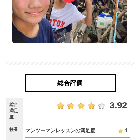
総合評価
3.92
総合
満足
度
授業
マンツーマンレッスンの満足度
4