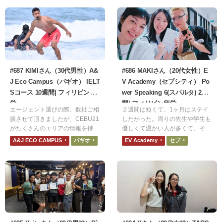
は、食事が基本的には美味しいけ
音楽活動を見据えた「肩慣らし」
ど、肉料理が油っぽいのと、スー
として最適な環境だと思いまし
プがたまにソルティなことです。
た。
#687 KIMIさん（30代男性）A&
#686 MAKIさん（20代女性）E
J Eco Campus（バギオ） IELT
V Academy（セブシティ） Po
Sコース 10週間| フィリピン留
wer Speaking 6(スパルタ) 2週
学
間| フィリピン留学
エージェント選びの際、数社ご相
２週間は短くて、1ヶ月はステイ
談させて頂きましたが、CEBU21
したかった。周りの先生や学生も
がたくさんのエリアの情報を持た
優しくて温かい人が多くて、その
れている印象でしたので利用させ
人たちとの出会いも嬉しかった。
A&J ECO CAMPUS
バギオ
EV Academy
セブ
ていただきました。
最初は「恥ずかしがらないで、ミ
スを恐れないで」と言われていた
意味がちゃんと理解できてなかっ
たが、他の生徒の英語を聞いてい
ると文法が正しくなくても堂々と
発言していることに気づいた。