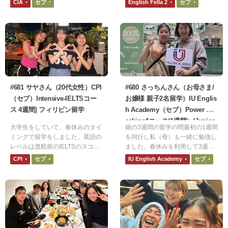
CIA
セブ
English Fella 2
セブ
時は大学一年生です。渡航前は文
ため、再度フィリピン留学にチャ
法や単語は勉強していましたが、
レンジしたいと思いました。
スピーキングはできませんでし
た。
#681 サヤさん（20代女性）CPI
#680 さっちんさん（お母さま/
（セブ）Intensive-IELTSコー
お嬢様 親子2名留学）IU Englis
ス 4週間| フィリピン留学
h Academy（セブ）Power Sp
eaking4コース(1週間）/Junior
大学生をしていて、春休みのタイ
娘の3週間の留学の間最初の1週間
コース（3週間）| フィリピン留
ミングで留学をしました。英語の
を同行し私（母）も一緒に勉強し
学
レベルは渡航前のIELTSのスコア
ました。春休みを利用して3週間
は5.0でした。フィリピンには旅
の留学でしたが、初めての留学で
CPI
セブ
IU English Academy
セブ
行で行ったことがあり、フィリピ
あり2週間は娘一人でで生活する
ン人のフレンドリーさが楽しくて
ために期間的に適切か不安はあり
また行きたいと思っていたので、
ましたが、学校生活が楽しかった
フィリピンを選びました。また他
体調崩すことも無かったため1ヶ
の国に比べて料金が安かったから
月にしても良かったなと思うくら
です。
い満足しています。