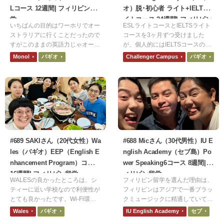
Lコース 12週間| フィリピン留
オ）脱･初心者 ライト+IELTSラ
学
イトコース 24週間| フィリピン
いちばんの目的はワーホリでオー
ESLライトコースとIELTSライト
留学
ストラリアに行くことだったので
コースを3ヶ月ずつ受けました
すがこのままの英語力じゃオース
が、個人的にはIELTSコースのマ
トラリアで通用しないなと思った
ンツーマンが楽しかったです。E
Monol
バギオ
Challenger Campus
バギオ
ので2カ国留学の1カ国目として選
SLも楽しかったですが、IELTSの
びました。確かに衛生観念や食な
方が自分の弱い部分を集中して勉
どが日本と違うので合う合わない
強出来たのが良かったです。
があると思いますが行くことをお
すすめしたいです。もし行くので
あれば保険は入っていった方がい
いと思います。
#689 SAKIさん（20代女性）Wa
#688 Micさん（30代男性）IU E
les（バギオ）EEP（English E
nglish Academy（セブ島）Po
nhancement Program）コース
wer Speaking6コース 8週間| フ
16週間| フィリピン留学
ィリピン留学
WALESの良かったところは、シ
フィリピン留学を選んだ理由は、
ティーに近い学校なので利便性が
フィリピンはアジアで一番ブラッ
とても良かったです。Wi-Fi環境
クミュージックに精通していて、
や食事もおいしくて不便なところ
国民のボーカルレベルがアジアト
Wales
バギオ
IU English Academy
セブ
なかったです。悪かったところ
ップクラスだからです。LAでの