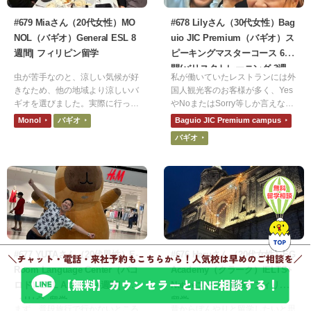
#679 Miaさん（20代女性）MO
#678 Lilyさん（30代女性）Bag
NOL（バギオ）General ESL 8
uio JIC Premium（バギオ）ス
週間| フィリピン留学
ピーキングマスターコース 6週
間(バリスタトレーニング 3週
虫が苦手なのと、涼しい気候が好
私が働いていたレストランには外
間)| フィリピン留学
きなため、他の地域より涼しいバ
国人観光客のお客様が多く、Yes
ギオを選びました。実際に行って
やNoまたはSorry等しか言えない
みて、治安が良く過ごしやすかっ
自分にもどかしさを感じていまし
Monol
バギオ
Baguio JIC Premium campus
たです。雑談を楽しくできるくら
た。また、いつかメイキングオブ
バギオ
いにはリスニングとスピーキング
ハリーポッターで働きたいという
が伸びました。ただ難しい話題に
思いがあり、外国人のお客様と少
なると単語が出てこなくなりま
しでも英語でコミュニケーション
す。
がとれたら楽しいだろうなという
思いから、留学にチャレンジして
みようと思いました。
#677 YUTAさん（20代男性）E-
#676 Haruさん（20代女性）EG
Room Language Center（バコ
Academy（クラーク）IELTS+
ロド）ESL Aコース 4週間| フ
Nativeコース 8週間| フィリピン
ィリピン留学
留学
まず、普段旅行で行かないところ
昔からぼんやりと留学したいと思