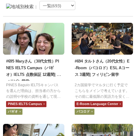
地域別検索：
#695 Maryさん（30代女性）PI
#694 タルトさん（20代女性）E
NES IELTS Campus（バギ
-Room（バコロド）ESL Aコー
オ）IELTS 点数保証 12週間| フ
ス 3週間| フィリピン留学
ィリピン留学
PINES Baguio IELTSキャンパス
2カ国留学でマルタに行く予定で
を選んだ理由は、担当者の方から
こちらをメインで考えています。
の説明や学校の資料を通して現地
その前に最低限の英語力を安く身
講師の方々のレベルや学校内の雰
につけたかったのでフィリピンに
PINES IELTS Campus
E-Room Language Center
囲気です。IELTSの目標スコアを
しました。その中でもE-Roomに
バギオ
バコロド
達成するために、先生方や生徒さ
決めた理由は、安さです。他の学
ん方の意識が高く感じられたから
校よりも圧倒的に安かったので決
です。
めました。