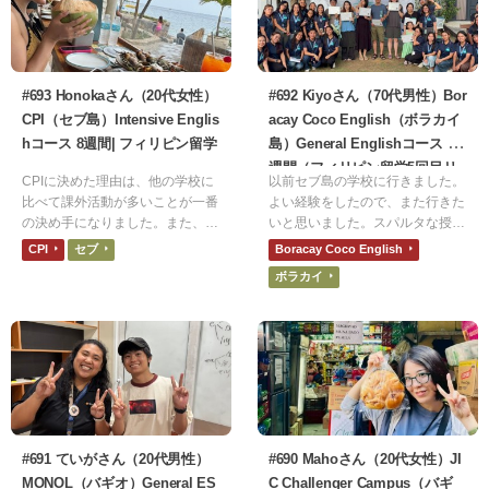
#693 Honokaさん（20代女性）
#692 Kiyoさん（70代男性）Bor
CPI（セブ島）Intensive Englis
acay Coco English（ボラカイ
hコース 8週間| フィリピン留学
島）General Englishコース 2
週間（フィリピン留学5回目リ
CPIに決めた理由は、他の学校に
以前セブ島の学校に行きました。
ピーター）| フィリピン留学
比べて課外活動が多いことが一番
よい経験をしたので、また行きた
の決め手になりました。また、寮
いと思いました。スパルタな授業
も施設も綺麗で、毎日朝昼晩ご飯
ではなく、シニア向けコースがあ
CPI
セブ
Boracay Coco English
が出るところも魅力に感じまし
り、ゆとりの時間が取れる学校に
ボラカイ
た。さらに、ご飯は他の学校より
しました。
も評判が良いというのもプラスポ
イントでした。
#691 ていがさん（20代男性）
#690 Mahoさん（20代女性）JI
MONOL（バギオ）General ES
C Challenger Campus（バギ