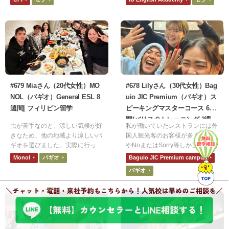
行で行ったことがあり、フィリピ
あり2週間は娘一人でで生活する
ン人のフレンドリーさが楽しくて
ために期間的に適切か不安はあり
また行きたいと思っていたので、
ましたが、学校生活が楽しかった
フィリピンを選びました。また他
体調崩すことも無かったため1ヶ
の国に比べて料金が安かったから
月にしても良かったなと思うくら
です。
い満足しています。
#679 Miaさん（20代女性）MO
#678 Lilyさん（30代女性）Bag
NOL（バギオ）General ESL 8
uio JIC Premium（バギオ）ス
週間| フィリピン留学
ピーキングマスターコース 6週
間(バリスタトレーニング 3週
虫が苦手なのと、涼しい気候が好
私が働いていたレストランには外
間)| フィリピン留学
きなため、他の地域より涼しいバ
国人観光客のお客様が多く、Yes
ギオを選びました。実際に行って
やNoまたはSorry等しか言えない
みて、治安が良く過ごしやすかっ
自分にもどかしさを感じていまし
Monol
バギオ
Baguio JIC Premium campus
たです。雑談を楽しくできるくら
た。また、いつかメイキングオブ
バギオ
いにはリスニングとスピーキング
ハリーポッターで働きたいという
が伸びました。ただ難しい話題に
思いがあり、外国人のお客様と少
なると単語が出てこなくなりま
しでも英語でコミュニケーション
す。
がとれたら楽しいだろうなという
思いから、留学にチャレンジして
みようと思いました。