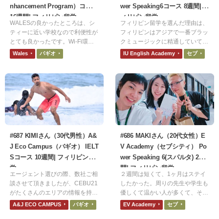
nhancement Program）コース
wer Speaking6コース 8週間| フ
16週間| フィリピン留学
ィリピン留学
WALESの良かったところは、シ
フィリピン留学を選んだ理由は、
ティーに近い学校なので利便性が
フィリピンはアジアで一番ブラッ
とても良かったです。Wi-Fi環境
クミュージックに精通していて、
や食事もおいしくて不便なところ
国民のボーカルレベルがアジアト
Wales
バギオ
IU English Academy
セブ
なかったです。悪かったところ
ップクラスだからです。LAでの
は、食事が基本的には美味しいけ
音楽活動を見据えた「肩慣らし」
ど、肉料理が油っぽいのと、スー
として最適な環境だと思いまし
プがたまにソルティなことです。
た。
#687 KIMIさん（30代男性）A&
#686 MAKIさん（20代女性）E
J Eco Campus（バギオ） IELT
V Academy（セブシティ） Po
Sコース 10週間| フィリピン留
wer Speaking 6(スパルタ) 2週
学
間| フィリピン留学
エージェント選びの際、数社ご相
２週間は短くて、1ヶ月はステイ
談させて頂きましたが、CEBU21
したかった。周りの先生や学生も
がたくさんのエリアの情報を持た
優しくて温かい人が多くて、その
れている印象でしたので利用させ
人たちとの出会いも嬉しかった。
A&J ECO CAMPUS
バギオ
EV Academy
セブ
ていただきました。
最初は「恥ずかしがらないで、ミ