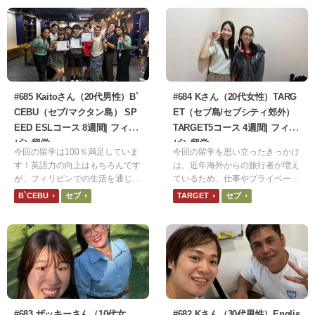
スを恐れないで」と言われていた
意味がちゃんと理解できてなかっ
たが、他の生徒の英語を聞いてい
ると文法が正しくなくても堂々と
発言していることに気づいた。
#685 Kaitoさん（20代男性）B`
#684 Kさん（20代女性）TARG
CEBU（セブ/マクタン島） SP
ET（セブ島/セブシティ郊外）
EED ESLコース 8週間| フィリ
TARGET5コース 4週間| フィリ
ピン留学
ピン留学
今回の留学は100％満足していま
今回の留学を思い立ったきっかけ
す！英語力の向上はもちろんです
は、近年海外からの旅行者が増え
が、フィリピンでの生活を通じて
ているため、仕事やプライベート
異文化を尊重する姿勢や、困難な
に何かしら役立てられると思った
B`CEBU
セブ
TARGET
セブ
状況でも前向きに取り組む精神力
からです。食事は日本食でとても
を養うことができました。Bセブ
美味しかったです。ネット環境は
での8週間は、私の人生において
1週間ほど繋がりが悪く不便でし
非常に大きなターニングポイント
た。シャワーはまだ水圧強い方だ
になったと確信しています。
と思いますが、1度だけ止まった
ことがありました。
#683 ザッキーさん（10代女
#682 Kさん（30代男性）Englis