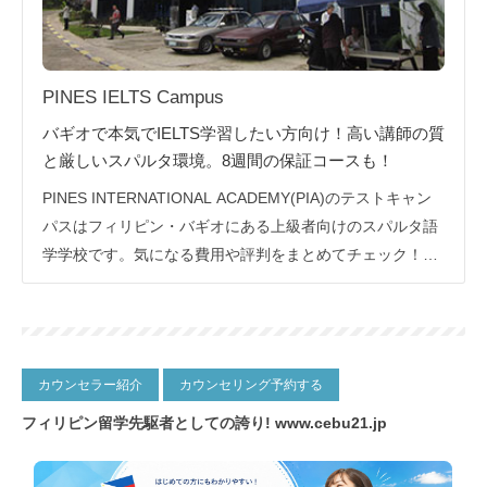
PINES IELTS Campus
バギオで本気でIELTS学習したい方向け！高い講師の質
と厳しいスパルタ環境。8週間の保証コースも！
PINES INTERNATIONAL ACADEMY(PIA)のテストキャン
パスはフィリピン・バギオにある上級者向けのスパルタ語
学学校です。気になる費用や評判をまとめてチェック！CE
BU21ではフィリピン留学の学校選びから、留学手続きま
ですべて無料！
カウンセラー紹介
カウンセリング予約する
フィリピン留学先駆者としての誇り!
www.cebu21.jp