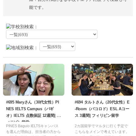
能です。
学校別検索：
地域別検索：
#695 Maryさん（30代女性）PI
#694 タルトさん（20代女性）E
NES IELTS Campus（バギ
-Room（バコロド）ESL Aコー
オ）IELTS 点数保証 12週間| フ
ス 3週間| フィリピン留学
ィリピン留学
PINES Baguio IELTSキャンパス
2カ国留学でマルタに行く予定で
を選んだ理由は、担当者の方から
こちらをメインで考えています。