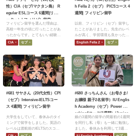
性）CIA（セブ/マクタン島） R
h Fella 2（セブ） PIC5コース 4
egular ESLコース 6週間(リピ
週間| フィリピン留学
ーター）| フィリピン留学
フィリピン留学を選んだ理由は、
以前、フィリピン（セブ）留学し
高校一年生の頃に行ったことがあ
たことがありました。先生のレベ
ったからです。とてもいい経験に
ルが高く、学習環境も良かったた
なりました。今回の留学は、渡航
め、良い印象がありました。その
CIA
セブ
English Fella 2
セブ
時は大学一年生です。渡航前は文
ため、再度フィリピン留学にチャ
法や単語は勉強していましたが、
レンジしたいと思いました。
スピーキングはできませんでし
た。
#681 サヤさん（20代女性）CPI
#680 さっちんさん（お母さま/
（セブ）Intensive-IELTSコー
お嬢様 親子2名留学）IU Englis
ス 4週間| フィリピン留学
h Academy（セブ）Power Sp
eaking4コース(1週間）/Junior
大学生をしていて、春休みのタイ
娘の3週間の留学の間最初の1週間
コース（3週間）| フィリピン留
ミングで留学をしました。英語の
を同行し私（母）も一緒に勉強し
学
レベルは渡航前のIELTSのスコア
ました。春休みを利用して3週間
は5.0でした。フィリピンには旅
の留学でしたが、初めての留学で
CPI
セブ
IU English Academy
セブ