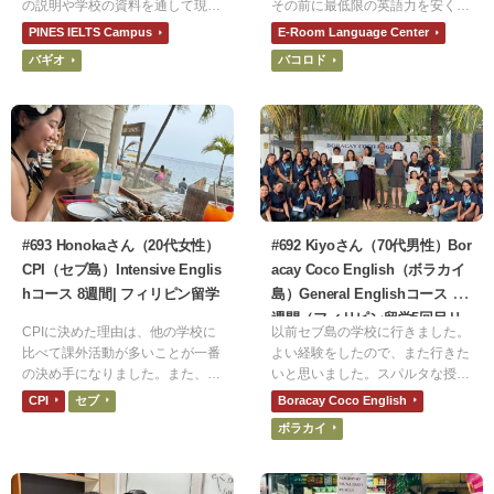
の説明や学校の資料を通して現地
その前に最低限の英語力を安く身
講師の方々のレベルや学校内の雰
につけたかったのでフィリピンに
PINES IELTS Campus
E-Room Language Center
囲気です。IELTSの目標スコアを
しました。その中でもE-Roomに
バギオ
バコロド
達成するために、先生方や生徒さ
決めた理由は、安さです。他の学
ん方の意識が高く感じられたから
校よりも圧倒的に安かったので決
です。
めました。
#693 Honokaさん（20代女性）
#692 Kiyoさん（70代男性）Bor
CPI（セブ島）Intensive Englis
acay Coco English（ボラカイ
hコース 8週間| フィリピン留学
島）General Englishコース 2
週間（フィリピン留学5回目リ
CPIに決めた理由は、他の学校に
以前セブ島の学校に行きました。
ピーター）| フィリピン留学
比べて課外活動が多いことが一番
よい経験をしたので、また行きた
の決め手になりました。また、寮
いと思いました。スパルタな授業
も施設も綺麗で、毎日朝昼晩ご飯
ではなく、シニア向けコースがあ
CPI
セブ
Boracay Coco English
が出るところも魅力に感じまし
り、ゆとりの時間が取れる学校に
ボラカイ
た。さらに、ご飯は他の学校より
しました。
も評判が良いというのもプラスポ
イントでした。