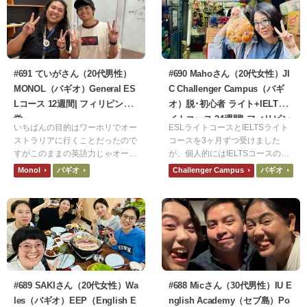
#691 ていがさん（20代男性）
#690 Mahoさん（20代女性）JI
MONOL（バギオ）General ES
C Challenger Campus（バギ
Lコース 12週間| フィリピン留
オ）脱･初心者 ライト+IELTSラ
学
イトコース 24週間| フィリピン
いちばんの目的はワーホリでオー
ESLライトコースとIELTSライト
留学
ストラリアに行くことだったので
コースを3ヶ月ずつ受けました
すがこのままの英語力じゃオース
が、個人的にはIELTSコースのマ
トラリアで通用しないなと思った
ンツーマンが楽しかったです。E
Monol
バギオ
Challenger Campus
バギオ
ので2カ国留学の1カ国目として選
SLも楽しかったですが、IELTSの
びました。確かに衛生観念や食な
方が自分の弱い部分を集中して勉
どが日本と違うので合う合わない
強出来たのが良かったです。
があると思いますが行くことをお
すすめしたいです。もし行くので
あれば保険は入っていった方がい
いと思います。
#689 SAKIさん（20代女性）Wa
#688 Micさん（30代男性）IU E
les（バギオ）EEP（English E
nglish Academy（セブ島）Po