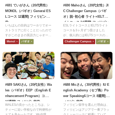
#691 ていがさん（20代男性）
#690 Mahoさん（20代女性）JI
MONOL（バギオ）General ES
C Challenger Campus（バギ
Lコース 12週間| フィリピン留
オ）脱･初心者 ライト+IELTSラ
学
イトコース 24週間| フィリピン
いちばんの目的はワーホリでオー
ESLライトコースとIELTSライト
留学
ストラリアに行くことだったので
コースを3ヶ月ずつ受けました
すがこのままの英語力じゃオース
が、個人的にはIELTSコースのマ
トラリアで通用しないなと思った
ンツーマンが楽しかったです。E
Monol
バギオ
Challenger Campus
バギオ
ので2カ国留学の1カ国目として選
SLも楽しかったですが、IELTSの
びました。確かに衛生観念や食な
方が自分の弱い部分を集中して勉
どが日本と違うので合う合わない
強出来たのが良かったです。
があると思いますが行くことをお
すすめしたいです。もし行くので
あれば保険は入っていった方がい
いと思います。
#689 SAKIさん（20代女性）Wa
#688 Micさん（30代男性）IU E
les（バギオ）EEP（English E
nglish Academy（セブ島）Po
nhancement Program）コース
wer Speaking6コース 8週間| フ
16週間| フィリピン留学
ィリピン留学
WALESの良かったところは、シ
フィリピン留学を選んだ理由は、
ティーに近い学校なので利便性が
フィリピンはアジアで一番ブラッ
とても良かったです。Wi-Fi環境
クミュージックに精通していて、