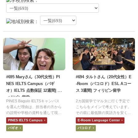
学校別検索：
地域別検索：
#695 Maryさん（30代女性）PI
#694 タルトさん（20代女性）E
NES IELTS Campus（バギ
-Room（バコロド）ESL Aコー
オ）IELTS 点数保証 12週間| フ
ス 3週間| フィリピン留学
ィリピン留学
PINES Baguio IELTSキャンパス
2カ国留学でマルタに行く予定で
を選んだ理由は、担当者の方から
こちらをメインで考えています。
の説明や学校の資料を通して現地
その前に最低限の英語力を安く身
講師の方々のレベルや学校内の雰
につけたかったのでフィリピンに
PINES IELTS Campus
E-Room Language Center
囲気です。IELTSの目標スコアを
しました。その中でもE-Roomに
バギオ
バコロド
達成するために、先生方や生徒さ
決めた理由は、安さです。他の学
ん方の意識が高く感じられたから
校よりも圧倒的に安かったので決