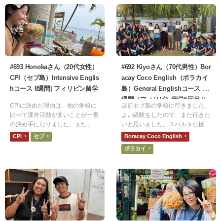
です。
めました。
#693 Honokaさん（20代女性）
#692 Kiyoさん（70代男性）Bor
CPI（セブ島）Intensive Englis
acay Coco English（ボラカイ
hコース 8週間| フィリピン留学
島）General Englishコース 2
週間（フィリピン留学5回目リ
CPIに決めた理由は、他の学校に
以前セブ島の学校に行きました。
ピーター）| フィリピン留学
比べて課外活動が多いことが一番
よい経験をしたので、また行きた
の決め手になりました。また、寮
いと思いました。スパルタな授業
も施設も綺麗で、毎日朝昼晩ご飯
ではなく、シニア向けコースがあ
CPI
セブ
Boracay Coco English
が出るところも魅力に感じまし
り、ゆとりの時間が取れる学校に
ボラカイ
た。さらに、ご飯は他の学校より
しました。
も評判が良いというのもプラスポ
イントでした。