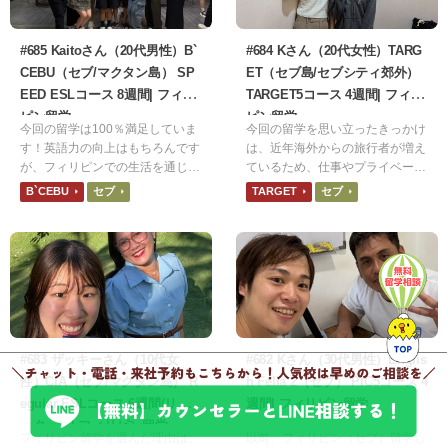
#685 Kaitoさん（20代男性）B`
#684 Kさん（20代女性）TARG
CEBU（セブ/マクタン島） SP
ET（セブ島/セブシティ郊外）
EED ESLコース 8週間| フィリ
TARGET5コース 4週間| フィリ
ピン留学
ピン留学
今回の留学は100％満足していま
今回の留学を思い立ったきっかけ
す！英語力の向上はもちろんです
は、近年海外からの旅行者が増え
が、フィリピンでの生活を通じて
ているため、仕事やプライベート
異文化を尊重する姿勢や、困難な
に何かしら役立てられると思った
B`CEBU
セブ
TARGET
セブ
状況でも前向きに取り組む精神力
からです。食事は日本食でとても
を養うことができました。Bセブ
美味しかったです。ネット環境は
での8週間は、私の人生において
1週間ほど繋がりが悪く不便でし
非常に大きなターニングポイント
た。シャワーはまだ水圧強い方だ
になったと確信しています。
と思いますが、1度だけ止まった
ことがありました。
#683 ザッキーさん（10代女
#682 Kさん（30代男性）Englis
性）CIA（セブ/マクタン島） R
h Fella 2（セブ） PIC5コース 4
egular ESLコース 6週間(リピ
週間| フィリピン留学
ーター）| フィリピン留学
フィリピン留学を選んだ理由は、
以前、フィリピン（セブ）留学し