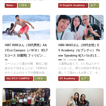
や食事もおいしくて不便なところ
国民のボーカルレベルがアジアト
Wales
バギオ
IU English Academy
セブ
なかったです。悪かったところ
ップクラスだからです。LAでの
は、食事が基本的には美味しいけ
音楽活動を見据えた「肩慣らし」
ど、肉料理が油っぽいのと、スー
として最適な環境だと思いまし
プがたまにソルティなことです。
た。
#687 KIMIさん（30代男性）A&
#686 MAKIさん（20代女性）E
J Eco Campus（バギオ） IELT
V Academy（セブシティ） Po
Sコース 10週間| フィリピン留
wer Speaking 6(スパルタ) 2週
学
間| フィリピン留学
エージェント選びの際、数社ご相
２週間は短くて、1ヶ月はステイ
談させて頂きましたが、CEBU21
したかった。周りの先生や学生も
がたくさんのエリアの情報を持た
優しくて温かい人が多くて、その
れている印象でしたので利用させ
人たちとの出会いも嬉しかった。
A&J ECO CAMPUS
バギオ
EV Academy
セブ
ていただきました。
最初は「恥ずかしがらないで、ミ
スを恐れないで」と言われていた
意味がちゃんと理解できてなかっ
たが、他の生徒の英語を聞いてい
ると文法が正しくなくても堂々と
発言していることに気づいた。