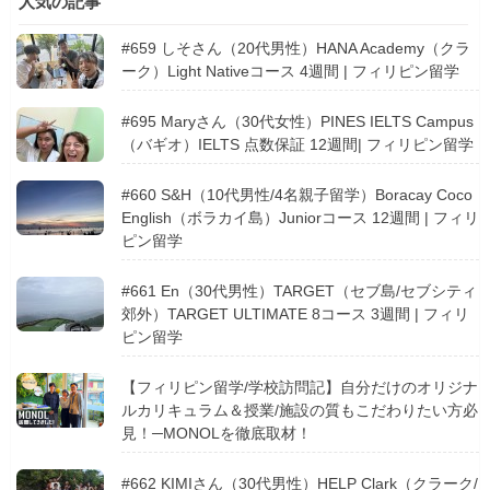
人気の記事
#659 しそさん（20代男性）HANA Academy（クラ
ーク）Light Nativeコース 4週間 | フィリピン留学
#695 Maryさん（30代女性）PINES IELTS Campus
（バギオ）IELTS 点数保証 12週間| フィリピン留学
#660 S&H（10代男性/4名親子留学）Boracay Coco
English（ボラカイ島）Juniorコース 12週間 | フィリ
ピン留学
#661 En（30代男性）TARGET（セブ島/セブシティ
郊外）TARGET ULTIMATE 8コース 3週間 | フィリ
ピン留学
【フィリピン留学/学校訪問記】自分だけのオリジナ
ルカリキュラム＆授業/施設の質もこだわりたい方必
見！─MONOLを徹底取材！
#662 KIMIさん（30代男性）HELP Clark（クラーク/