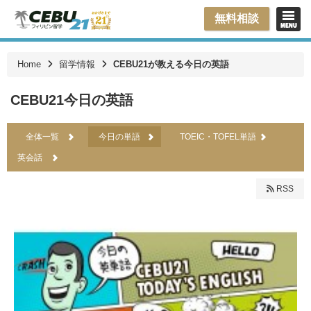
無料相談
Home
留学情報
CEBU21が教える今日の英語
CEBU21今日の英語
全体一覧
今日の単語
TOEIC・TOFEL単語
英会話
RSS