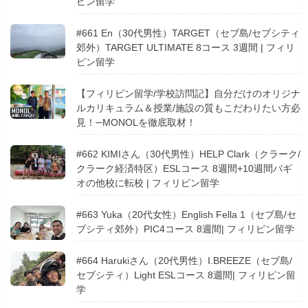
ピン留学
#661 En（30代男性）TARGET（セブ島/セブシティ
郊外）TARGET ULTIMATE 8コース 3週間 | フィリ
ピン留学
【フィリピン留学/学校訪問記】自分だけのオリジナ
ルカリキュラム＆授業/施設の質もこだわりたい方必
見！─MONOLを徹底取材！
#662 KIMIさん（30代男性）HELP Clark（クラーク/
クラーク経済特区）ESLコース 8週間+10週間バギ
オの他校に転校 | フィリピン留学
#663 Yuka（20代女性）English Fella 1（セブ島/セ
ブシティ郊外）PIC4コース 8週間| フィリピン留学
#664 Harukiさん（20代男性）I.BREEZE（セブ島/
セブシティ）Light ESLコース 8週間| フィリピン留
学