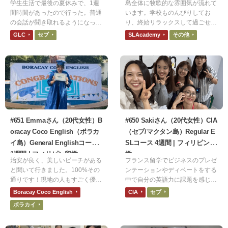
学生生活で最後の夏休みで、1週
島全体に牧歌的な雰囲気が流れて
間時間があったので行った。普通
います。学校ものんびりしてお
の会話が聞き取れるようになっ
り、終始リラックスして過ごせま
た。自分の思ったことを単語だけ
す。セブ島などの都市部のリゾー
GLC
セブ
SLAcademy
その他
だが、その場で言えるようになっ
ト地ではなく、ローカルな雰囲気
た。わからない時に質問できるよ
を味わいたい人にはピッタリだと
うになった。
思います。
#651 Emmaさん（20代女性）B
#650 Sakiさん（20代女性）CIA
oracay Coco English（ボラカ
（セブ/マクタン島）Regular E
イ島）General Englishコース
SLコース 4週間 | フィリピン留
1週間 | フィリピン留学
学
治安が良く、美しいビーチがある
フランス留学でビジネスのプレゼ
と聞いて行きました。100%その
ンテーションやディベートをする
通りです！現地の人もすごく優し
中で自分の英語力に課題を感じて
いし困ったときもすぐに助けてく
いました。将来英語が必要となる
Boracay Coco English
CIA
セブ
れました。また、どこのビーチに
職業を目指す上で、もっと英語力
ボラカイ
行っても美しい景色が広がってお
を上げたいと思い短期集中で学べ
り非日常を味わうことができまし
る語学留学を探しました。
た。