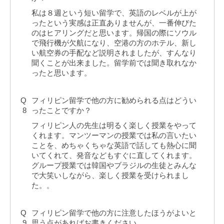
私は８週という短い留学で、英語のレベルが上が
ったという実感は正直ありませんが、一番伸びた
のはヒアリングだと思います。帰国の際にソウル
で飛行機が欠航になり、空港の方のホテル、新し
い航空券の手配など説明されましたが、すんなり
聞くことが出来ました。留学前では聞き取れなか
ったと思います。
Q
フィリピン留学で他の方に勧められる点はどうい
8
ったことですか？
フィリピン人の先生は明るく楽しく授業をやって
くれます。マンツーマンの授業では私の言いたい
ことを、めちゃくちゃな英語で話しても熱心に聞
いてくれて、発音などもすぐに直してくれます。
グループ授業では韓国やブラジルの生徒とみんな
で大笑いしながら、楽しく授業を受けられまし
た。。
Q
フィリピン留学で他の方に注意したほうがよいと
9
思う点があればお書きください。