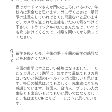
夜はガードマンさんが門のところにいるので、学
校内は安全だと思います。外に行くときは、最低
限の注意をしていればとくに問題ないと思います
が、カメラを盗まれた生徒もいたので気をつけて
下さい。トライシクルのおじさんたちは、いつで
も吹っ掛けてくるので、相場を聞いてから乗って
ください。
Q
留学を終えた今、今後の夢・今回の留学の感想な
1
どをお書きください。
0
今回の留学は本当にいい経験になりました。 た
だ２カ月という期間は、短すぎて最低でも３カ月
はいないと英語のレベルアップは難しいと思いま
す。毎日の授業はとても楽しく、先生達にとても
感謝しています。韓国人、台湾人、ブラジル人の
生徒とも出会いもとてもいい思いでになりまし
た。私はまたCIPにリピートしようと思っていま
す。