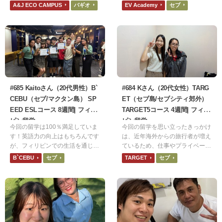
れている印象でしたので利用させ
人たちとの出会いも嬉しかった。
A&J ECO CAMPUS
バギオ
EV Academy
セブ
ていただきました。
最初は「恥ずかしがらないで、ミ
スを恐れないで」と言われていた
意味がちゃんと理解できてなかっ
たが、他の生徒の英語を聞いてい
ると文法が正しくなくても堂々と
発言していることに気づいた。
#685 Kaitoさん（20代男性）B`
#684 Kさん（20代女性）TARG
CEBU（セブ/マクタン島） SP
ET（セブ島/セブシティ郊外）
EED ESLコース 8週間| フィリ
TARGET5コース 4週間| フィリ
ピン留学
ピン留学
今回の留学は100％満足していま
今回の留学を思い立ったきっかけ
す！英語力の向上はもちろんです
は、近年海外からの旅行者が増え
が、フィリピンでの生活を通じて
ているため、仕事やプライベート
異文化を尊重する姿勢や、困難な
に何かしら役立てられると思った
B`CEBU
セブ
TARGET
セブ
状況でも前向きに取り組む精神力
からです。食事は日本食でとても
を養うことができました。Bセブ
美味しかったです。ネット環境は
での8週間は、私の人生において
1週間ほど繋がりが悪く不便でし
非常に大きなターニングポイント
た。シャワーはまだ水圧強い方だ
になったと確信しています。
と思いますが、1度だけ止まった
ことがありました。