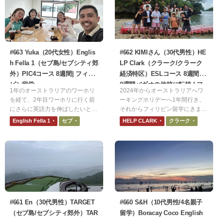
合ったり、実際に会ったりしてい
ます。英語の勉強だけでなく、一
生忘れない大切な思い出になりま
した。
#663 Yuka（20代女性）Englis
#662 KIMIさん（30代男性）HE
h Fella 1（セブ島/セブシティ郊
LP Clark（クラーク/クラーク
外）PIC4コース 8週間| フィリ
経済特区）ESLコース 8週間+1
ピン留学
0週間バギオの他校に転校 | フ
1年のオーストラリアのワーホリ
2024年からオーストラリアへワ
ィリピン留学
を経て、2年目ワーホリに行く前
ーキングホリデーへ1年間行き、
にさらに英語力を伸ばしたいと思
それからフィリピン留学にきまし
ったからフィリピン留学を選びま
た。オーストラリアでせっかく英
English Fella 1
セブ
HELP CLARK
クラーク
した。不安だった点は、年齢のギ
語に触れたので、勉学としての英
ャップです。ちょうど大学生の休
語もこのタイミングで学ぼうと思
みと被っていたので、馴染めるか
い、フィリピン留学を決めまし
心配でした。が、心配不要でし
た。
た！とても楽しかったです！
#661 En（30代男性）TARGET
#660 S&H（10代男性/4名親子
（セブ島/セブシティ郊外）TAR
留学）Boracay Coco English