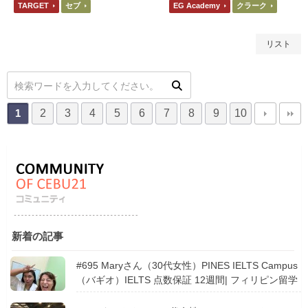
アットホームな暖かさがある学校
決めました。先生や他国の友だち
TARGET
セブ
EG Academy
クラーク
だったので、ゆっくり自分のペー
と会話しているとき、自分が言い
スで過ごしたい方にオススメしま
たいことが英語の文章となって口
す。
からスムーズに出てきたとき感じ
リスト
ました！
2
3
4
5
6
7
8
9
10
1
新着の記事
#695 Maryさん（30代女性）PINES IELTS Campus
（バギオ）IELTS 点数保証 12週間| フィリピン留学