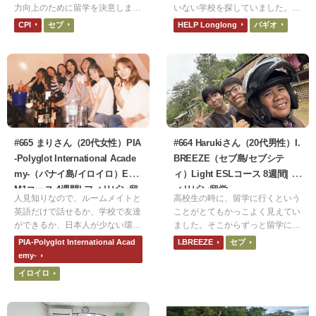
力向上のために留学を決意しまし
いない学校を探していました。実
た。チャット上の会話がメインで
際、自分がいたシーズンで日本人
CPI
セブ
HELP Longlong
バギオ
すが、昇格のタイミングでスピー
は自分しかおらず、2カ月間日本
キングやリスニングも求められる
語を話すことはありませんでし
ようになったこと、人生で1回は
た。また自分を追い込みたかった
留学を経験してみたかったのでこ
ので、なるべく厳しい環境を探し
のタイミングで決意をしました。
ていました。
#665 まりさん（20代女性）PIA
#664 Harukiさん（20代男性）I.
-Polyglot International Acade
BREEZE（セブ島/セブシテ
my-（パナイ島/イロイロ）EXA
ィ）Light ESLコース 8週間| フ
M1コース 4週間| フィリピン留
ィリピン留学
人見知りなので、ルームメイトと
高校生の時に、留学に行くという
学
英語だけで話せるか、学校で友達
ことがとてもかっこよく見えてい
ができるか、日本人が少ない環境
ました。そこからずっと留学に対
で4週間過ごせるかなど、不安が
して憧れがあって、ついにその夢
PIA-Polyglot International Acad
I.BREEZE
セブ
ありました。実際に行ってみる
を叶えることができました。留学
emy-
と、そんな不安はどうでもよくな
感をより強く感じたかったので、
イロイロ
るくらい毎日が楽しく、4週間は
外国人の割合ができるだけ多い学
あっという間でした。たくさんの
校を選びました。立地が良いのも
友達ができ、帰国後も連絡を取り
よかったです。