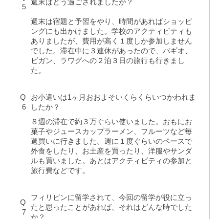
週末はどう過ごされましたか？
5
週末は宿題と予習をやり、時間があればショッピ
ングにも出かけました。学校のアクティビティも
ありましたが、費用が高く１度しか参加しません
でした。滞在中に３連休があったので、バギオ、
ビガン、ラワグへの２泊３日の旅行も行きまし
た。
Q
お小遣いは1ヶ月おおよそいくらくらいつかわれま
6
したか？
８週の滞在で約３万ぐらい使いました。おもにお
菓子やジュースカップラーメン、フルーツなど毎
週買いに行きました。週に１度ぐらいのペースで
外食をしたり、お土産を買ったり、洋服やサンダ
ルも買いました。あとはアクティビティの参加と
旅行費などです。
フィリピンに留学されて、今回の留学が役に立っ
Q
たと思ったことがあれば、それはどんな時でした
7
か？