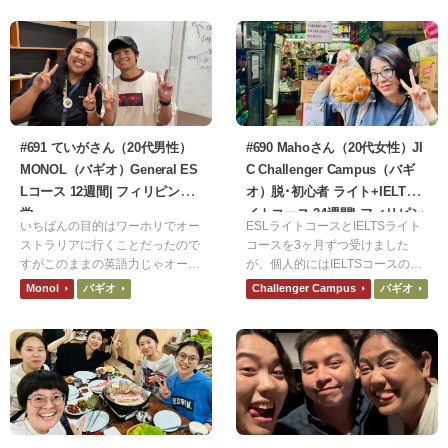
も評判が良いというのもプラスポ
イントでした。
#691 ていがさん（20代男性）
#690 Mahoさん（20代女性）JI
MONOL（バギオ）General ES
C Challenger Campus（バギ
Lコース 12週間| フィリピン留
オ）脱･初心者 ライト+IELTSラ
学
イトコース 24週間| フィリピン
いちばんの目的はワーホリでオー
ESLライトコースとIELTSライト
留学
ストラリアに行くことだったので
コースを3ヶ月ずつ受けました
すがこのままの英語力じゃオース
が、個人的にはIELTSコースのマ
トラリアで通用しないなと思った
ンツーマンが楽しかったです。E
Monol
バギオ
Challenger Campus
バギオ
ので2カ国留学の1カ国目として選
SLも楽しかったですが、IELTSの
びました。確かに衛生観念や食な
方が自分の弱い部分を集中して勉
どが日本と違うので合う合わない
強出来たのが良かったです。
があると思いますが行くことをお
すすめしたいです。もし行くので
あれば保険は入っていった方がい
いと思います。