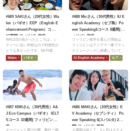
いと思います。
#689 SAKIさん（20代女性）Wa
#688 Micさん（30代男性）IU E
les（バギオ）EEP（English E
nglish Academy（セブ島）Po
nhancement Program）コース
wer Speaking6コース 8週間| フ
16週間| フィリピン留学
ィリピン留学
WALESの良かったところは、シ
フィリピン留学を選んだ理由は、
ティーに近い学校なので利便性が
フィリピンはアジアで一番ブラッ
とても良かったです。Wi-Fi環境
クミュージックに精通していて、
や食事もおいしくて不便なところ
国民のボーカルレベルがアジアト
Wales
バギオ
IU English Academy
セブ
なかったです。悪かったところ
ップクラスだからです。LAでの
は、食事が基本的には美味しいけ
音楽活動を見据えた「肩慣らし」
ど、肉料理が油っぽいのと、スー
として最適な環境だと思いまし
プがたまにソルティなことです。
た。
#687 KIMIさん（30代男性）A&
#686 MAKIさん（20代女性）E
J Eco Campus（バギオ） IELT
V Academy（セブシティ） Po
Sコース 10週間| フィリピン留
wer Speaking 6(スパルタ) 2週
学
間| フィリピン留学
エージェント選びの際、数社ご相
２週間は短くて、1ヶ月はステイ