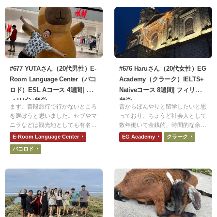
なると単語が出てこなくなりま
しでも英語でコミュニケーション
す。
がとれたら楽しいだろうなという
思いから、留学にチャレンジして
みようと思いました。
#677 YUTAさん（20代男性）E-
#676 Haruさん（20代女性）EG
Room Language Center（バコ
Academy（クラーク）IELTS+
ロド）ESL Aコース 4週間| フ
Nativeコース 8週間| フィリピン
ィリピン留学
留学
まず、普段旅行で行かないところ
昔からぼんやりと留学したいと思
を選ぼうと思いました。セブやマ
っており、ちょうど社会人として
ニラなどは観光地としても有名
数年働いて金銭的、時間的な余裕
で、気軽に行くことができます。
ができたことから思い切って短期
E-Room Language Center
EG Academy
クラーク
しかし、バコロドに関しては名前
留学を選びました。やはり価格と
バコロド
を知ったのも初めてで、せっかく
いう部分が1番大きかったです
であればそのような場所で留学生
が、同じアジア圏なのであまり差
活を送りたいと考えました。
別が強くないだろうと思ったこと
も理由の一つです。