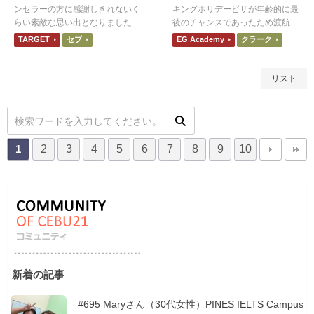
ンセラーの方に感謝しきれないく
キングホリデービザが年齢的に最
らい素敵な思い出となりました。
後のチャンスであったため渡航を
アットホームな暖かさがある学校
決めました。先生や他国の友だち
TARGET
セブ
EG Academy
クラーク
だったので、ゆっくり自分のペー
と会話しているとき、自分が言い
スで過ごしたい方にオススメしま
たいことが英語の文章となって口
す。
からスムーズに出てきたとき感じ
リスト
ました！
2
3
4
5
6
7
8
9
10
1
新着の記事
#695 Maryさん（30代女性）PINES IELTS Campus