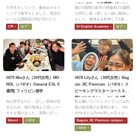
eaking4コース(1週間）/Junior
大学生をしていて、春休みのタイ
娘の3週間の留学の間最初の1週間
コース（3週間）| フィリピン留
ミングで留学をしました。英語の
を同行し私（母）も一緒に勉強し
学
レベルは渡航前のIELTSのスコア
ました。春休みを利用して3週間
は5.0でした。フィリピンには旅
の留学でしたが、初めての留学で
CPI
セブ
IU English Academy
セブ
行で行ったことがあり、フィリピ
あり2週間は娘一人でで生活する
ン人のフレンドリーさが楽しくて
ために期間的に適切か不安はあり
また行きたいと思っていたので、
ましたが、学校生活が楽しかった
フィリピンを選びました。また他
体調崩すことも無かったため1ヶ
の国に比べて料金が安かったから
月にしても良かったなと思うくら
です。
い満足しています。
#679 Miaさん（20代女性）MO
#678 Lilyさん（30代女性）Bag
NOL（バギオ）General ESL 8
uio JIC Premium（バギオ）ス
週間| フィリピン留学
ピーキングマスターコース 6週
間(バリスタトレーニング 3週
虫が苦手なのと、涼しい気候が好
私が働いていたレストランには外
間)| フィリピン留学
きなため、他の地域より涼しいバ
国人観光客のお客様が多く、Yes
ギオを選びました。実際に行って
やNoまたはSorry等しか言えない
みて、治安が良く過ごしやすかっ
自分にもどかしさを感じていまし
Monol
バギオ
Baguio JIC Premium campus
たです。雑談を楽しくできるくら
た。また、いつかメイキングオブ
バギオ
いにはリスニングとスピーキング
ハリーポッターで働きたいという
が伸びました。ただ難しい話題に
思いがあり、外国人のお客様と少