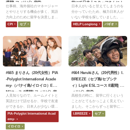
週間| フィリピン留学
校にて日本人スタッフさんに！
仕事柄、海外個社のマネージャー
日本人がいると甘えてしまうのを
| フィリピン留学
とやりとりする機会が多く、英語
分かっていたため、極力日本人が
力向上のために留学を決意しまし
いない学校を探していました。実
た。チャット上の会話がメインで
際、自分がいたシーズンで日本人
CPI
セブ
HELP Longlong
バギオ
すが、昇格のタイミングでスピー
は自分しかおらず、2カ月間日本
キングやリスニングも求められる
語を話すことはありませんでし
ようになったこと、人生で1回は
た。また自分を追い込みたかった
留学を経験してみたかったのでこ
ので、なるべく厳しい環境を探し
のタイミングで決意をしました。
ていました。
#665 まりさん（20代女性）PIA
#664 Harukiさん（20代男性）I.
-Polyglot International Acade
BREEZE（セブ島/セブシテ
my-（パナイ島/イロイロ）EXA
ィ）Light ESLコース 8週間| フ
M1コース 4週間| フィリピン留
ィリピン留学
人見知りなので、ルームメイトと
高校生の時に、留学に行くという
学
英語だけで話せるか、学校で友達
ことがとてもかっこよく見えてい
ができるか、日本人が少ない環境
ました。そこからずっと留学に対
で4週間過ごせるかなど、不安が
して憧れがあって、ついにその夢
PIA-Polyglot International Acad
I.BREEZE
セブ
ありました。実際に行ってみる
を叶えることができました。留学
emy-
と、そんな不安はどうでもよくな
感をより強く感じたかったので、
イロイロ
るくらい毎日が楽しく、4週間は
外国人の割合ができるだけ多い学