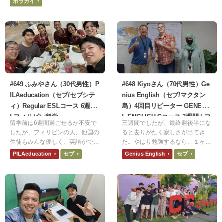
ボラカイ
行っても美しい景色が広がってお
を上げたいと思い短期集中で学べ
り非日常を味わうことができまし
る語学留学を探しました。
た。
#649 ふみやさん（30代男性）P
#648 Kiyoさん（70代男性）Ge
ILAeducation（セブ/セブシテ
nius English（セブ/マクタン
ィ）Regular ESLコース 6週間
島）4回目リピーター GENERA
| フィリピン留学
L ENGLISH Cコース 3週間 | フ
留学前は6週間過ごせるか不安で
三週間でしたが、最終週後半にな
ィリピン留学
したが、フィリピンの人、他国の
ると去りがたく寂しさが出てき
生徒もみんな優しく、英語ができ
た。やはり勉強するなら、１ヶ月
なくても丁寧に教えてくれるので
は最低必要だと思います。卒業パ
PILAeducation
セブ
Genius English
セブ
とてもよかったです。現地の日本
ーティーは歌ありダンスありで驚
人スタッフもいるのでわからない
き、楽しかった。初めモンゴル人
ことは聞けますし本当に安心でし
が多く、次の週はアラブ人が多
た。
く、中国人、台湾人などがいて、
興味深く面白い。