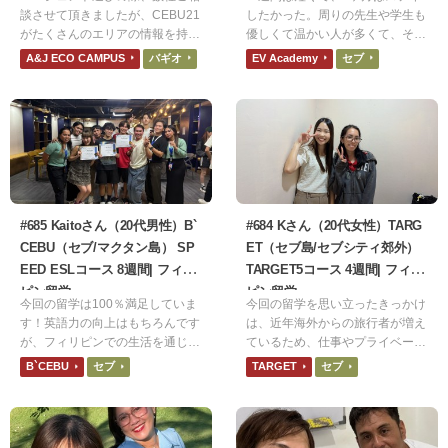
談させて頂きましたが、CEBU21
したかった。周りの先生や学生も
がたくさんのエリアの情報を持た
優しくて温かい人が多くて、その
れている印象でしたので利用させ
人たちとの出会いも嬉しかった。
A&J ECO CAMPUS
バギオ
EV Academy
セブ
ていただきました。
最初は「恥ずかしがらないで、ミ
スを恐れないで」と言われていた
意味がちゃんと理解できてなかっ
たが、他の生徒の英語を聞いてい
ると文法が正しくなくても堂々と
発言していることに気づいた。
#685 Kaitoさん（20代男性）B`
#684 Kさん（20代女性）TARG
CEBU（セブ/マクタン島） SP
ET（セブ島/セブシティ郊外）
EED ESLコース 8週間| フィリ
TARGET5コース 4週間| フィリ
ピン留学
ピン留学
今回の留学は100％満足していま
今回の留学を思い立ったきっかけ
す！英語力の向上はもちろんです
は、近年海外からの旅行者が増え
が、フィリピンでの生活を通じて
ているため、仕事やプライベート
異文化を尊重する姿勢や、困難な
に何かしら役立てられると思った
B`CEBU
セブ
TARGET
セブ
状況でも前向きに取り組む精神力
からです。食事は日本食でとても
を養うことができました。Bセブ
美味しかったです。ネット環境は
での8週間は、私の人生において
1週間ほど繋がりが悪く不便でし
非常に大きなターニングポイント
た。シャワーはまだ水圧強い方だ