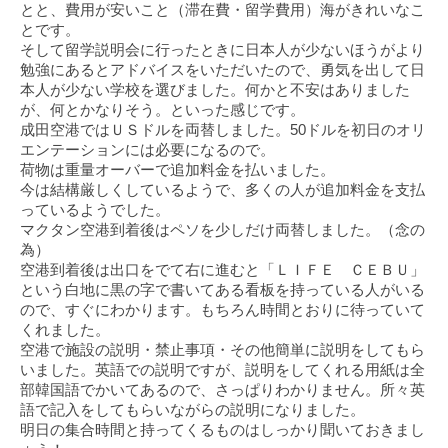
とと、費用が安いこと（滞在費・留学費用）海がきれいなこ
とです。
そして留学説明会に行ったときに日本人が少ないほうがより
勉強にあるとアドバイスをいただいたので、勇気を出して日
本人が少ない学校を選びました。何かと不安はありました
が、何とかなりそう。といった感じです。
成田空港ではＵＳドルを両替しました。50ドルを初日のオリ
エンテーションには必要になるので。
荷物は重量オーバーで追加料金を払いました。
今は結構厳しくしているようで、多くの人が追加料金を支払
っているようでした。
マクタン空港到着後はペソを少しだけ両替しました。（念の
為）
空港到着後は出口をでて右に進むと「ＬＩＦＥ ＣＥＢＵ」
という白地に黒の字で書いてある看板を持っている人がいる
ので、すぐにわかります。もちろん時間とおりに待っていて
くれました。
空港で施設の説明・禁止事項・その他簡単に説明をしてもら
いました。英語での説明ですが、説明をしてくれる用紙は全
部韓国語でかいてあるので、さっぱりわかりません。所々英
語で記入をしてもらいながらの説明になりました。
明日の集合時間と持ってくるものはしっかり聞いておきまし