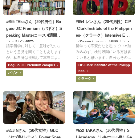
内だけじゃなく、どこから来た
か、どこに行ったのかなど、不安
なく気軽に会話をできるようにな
り英語力の伸びを感じました。
#655 TAkaさん（20代男性）Ba
#654 レンさん（20代男性）CIP
guio JIC Premium（バギオ）S
-Clark Institute of the Philippin
peaking Masterコース 4週間 |
es-（クラーク）Intensive ESL
フィリピン留学
（Sparta）コース 4週間 | フィ
語学留学に対して「意味がない」
留学って不安だなと思って中々踏
リピン留学
という意見を聞くこともあります
み込めず、検討段階にいる方は多
が、私自身は挑戦して本当によか
くいると思います。自分もその時
ったと思っています。自分で費用
期は長かったです。でも、正直実
Baguio JIC Premium campus
CIP-Clark Institute of the Philipp
を負担することでモチベーション
際行ってみないともう分かりませ
ines-
バギオ
が高まり、短期間で集中して学習
ん！腹括ってファイティングポー
クラーク
に取り組む習慣が身につきまし
ズ決めてフィリピンに行ってみま
た。英語力の向上だけでなく、自
しょう！絶対死ぬまで思い出に残
信や積極性も得られる貴重な経験
るものになることを保証します。
です。
#653 Nさん（20代女性）GLC
#652 TAKAさん（30代男性）S
（セブ島/シティ）Power Spea
LAcademy（シキホール島）Ge