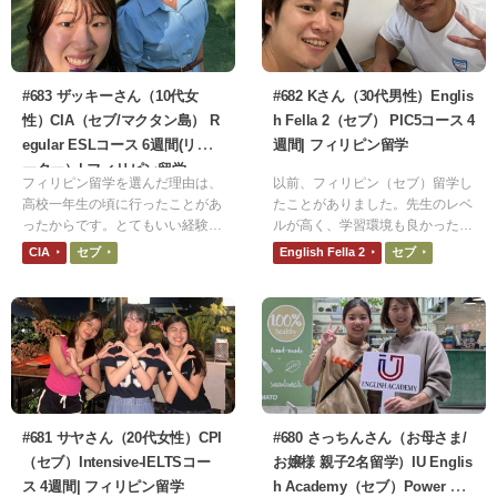
になったと確信しています。
と思いますが、1度だけ止まった
ことがありました。
#683 ザッキーさん（10代女
#682 Kさん（30代男性）Englis
性）CIA（セブ/マクタン島） R
h Fella 2（セブ） PIC5コース 4
egular ESLコース 6週間(リピ
週間| フィリピン留学
ーター）| フィリピン留学
フィリピン留学を選んだ理由は、
以前、フィリピン（セブ）留学し
高校一年生の頃に行ったことがあ
たことがありました。先生のレベ
ったからです。とてもいい経験に
ルが高く、学習環境も良かったた
なりました。今回の留学は、渡航
め、良い印象がありました。その
CIA
セブ
English Fella 2
セブ
時は大学一年生です。渡航前は文
ため、再度フィリピン留学にチャ
法や単語は勉強していましたが、
レンジしたいと思いました。
スピーキングはできませんでし
た。
#681 サヤさん（20代女性）CPI
#680 さっちんさん（お母さま/
（セブ）Intensive-IELTSコー
お嬢様 親子2名留学）IU Englis
ス 4週間| フィリピン留学
h Academy（セブ）Power Sp