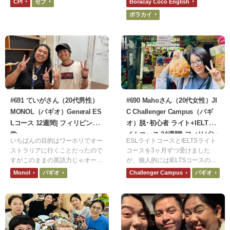
CPI
セブ
Boracay Coco English
が出るところも魅力に感じまし
り、ゆとりの時間が取れる学校に
ボラカイ
た。さらに、ご飯は他の学校より
しました。
も評判が良いというのもプラスポ
イントでした。
#691 ていがさん（20代男性）
#690 Mahoさん（20代女性）JI
MONOL（バギオ）General ES
C Challenger Campus（バギ
Lコース 12週間| フィリピン留
オ）脱･初心者 ライト+IELTSラ
学
イトコース 24週間| フィリピン
いちばんの目的はワーホリでオー
ESLライトコースとIELTSライト
留学
ストラリアに行くことだったので
コースを3ヶ月ずつ受けました
すがこのままの英語力じゃオース
が、個人的にはIELTSコースのマ
トラリアで通用しないなと思った
ンツーマンが楽しかったです。E
Monol
バギオ
Challenger Campus
バギオ
ので2カ国留学の1カ国目として選
SLも楽しかったですが、IELTSの
びました。確かに衛生観念や食な
方が自分の弱い部分を集中して勉
どが日本と違うので合う合わない
強出来たのが良かったです。
があると思いますが行くことをお
すすめしたいです。もし行くので
あれば保険は入っていった方がい