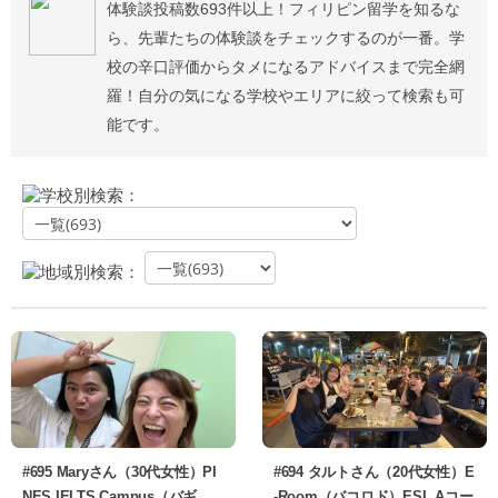
体験談投稿数693件以上！フィリピン留学を知るな
ら、先輩たちの体験談をチェックするのが一番。学
校の辛口評価からタメになるアドバイスまで完全網
羅！自分の気になる学校やエリアに絞って検索も可
能です。
学校別検索：
地域別検索：
#695 Maryさん（30代女性）PI
#694 タルトさん（20代女性）E
NES IELTS Campus（バギ
-Room（バコロド）ESL Aコー