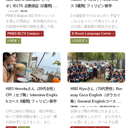
オ）IELTS 点数保証 12週間| フ
ス 3週間| フィリピン留学
ィリピン留学
PINES Baguio IELTSキャンパス
2カ国留学でマルタに行く予定で
を選んだ理由は、担当者の方から
こちらをメインで考えています。
の説明や学校の資料を通して現地
その前に最低限の英語力を安く身
講師の方々のレベルや学校内の雰
につけたかったのでフィリピンに
PINES IELTS Campus
E-Room Language Center
囲気です。IELTSの目標スコアを
しました。その中でもE-Roomに
バギオ
バコロド
達成するために、先生方や生徒さ
決めた理由は、安さです。他の学
ん方の意識が高く感じられたから
校よりも圧倒的に安かったので決
です。
めました。
#693 Honokaさん（20代女性）
#692 Kiyoさん（70代男性）Bor
CPI（セブ島）Intensive Englis
acay Coco English（ボラカイ
hコース 8週間| フィリピン留学
島）General Englishコース 2
週間（フィリピン留学5回目リ
CPIに決めた理由は、他の学校に
以前セブ島の学校に行きました。
ピーター）| フィリピン留学
比べて課外活動が多いことが一番
よい経験をしたので、また行きた
の決め手になりました。また、寮
いと思いました。スパルタな授業
も施設も綺麗で、毎日朝昼晩ご飯
ではなく、シニア向けコースがあ