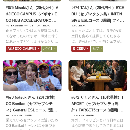
#675 Misakiさん（20代女性）A
#674 TAIさん（20代男性）B'CE
&J ECO CAMPUS（バギオ）E
BU（セブ/マクタン島）INTEN
CO HUB ACCELERATORコー
SIVE ESLコース 3週間| フィリ
ス 16週間| フィリピン留学
ピン留学
正直フィリピンは元々視野に入れ
良かった点としては、食事が3食
てなかったのですが、海外に行く
土日も含めて提供してくださる
にあたってどうしようかなといろ
点。週替わりで、担当シェフが代
いろとchat GPTに相談していたと
わり日本人シェフの時は食事が美
A&J ECO CAMPUS
バギオ
B`CEBU
セブ
ころフィリピンを提案され、他の
味しかった。スープなど優しい味
国より安いしマンツーマン授業と
で食べやすかった。韓国資本のた
あるしいいなあと思いフィリピン
めキムチが美味しかった。 悪か
に決めました。
った点としては、食事が油物や濃
いものが多かった。ネット環境で
は、部屋に一台ルーターがある
が、夜の時間帯になると速度が遅
くなる。シャワーは週に一回くら
い掃除を依頼しないと(赤い粒み
#673 Natsukiさん（20代女性）
#672 りくとさん（10代男性）T
たいのが溜まっています)、お湯
CG Banilad（セブ/セブシテ
ARGET（セブ/セブシティ郊
が出なかったり、水圧が弱くな
ィ）General ESLコース 3週間|
外）TARGET5コース 3週間| フ
る。 電気代が1週間、一人当たり
フィリピン留学
ィリピン留学
15wと決められており、それを
栄えているセブシティに近いため
海外、フィリピンという日本とは
CG Baniladキャンパスを選びま
違う環境で暮らしてみて世界には