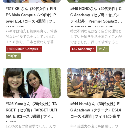
#647 KEIさん（30代女性）PIN
#646 KONOさん（20代男性）C
ES Main Campus（バギオ）P
G Academy（セブ島・セブシ
ower ESL7コース 4週間 | フィ
ティ郊外）Premier Spartaコー
リピン留学
ス 5週間 | フィリピン留学
バギオは治安も気候も良く、常識
特に不満な点はなく自分の理想と
的なレベルで気をつけていれば、
していた留学生活を過ごすことが
７〜８割方、日本と変わらず暮ら
できました。行って後悔すること
せるという印象でした。フィリピ
はほとんどないと思います。一歩
PINES Main Campus
CG Academy
セブ
ン人の避暑地にもなっているの
勇気を踏み出せば、絶対にいい経
バギオ
で、フィリピンのバカンスシーズ
験ができると思います。
ンは混む時期もありますが、慣れ
れば問題なかったです。観光名所
やレストランもたくさんあります
が、基本的にフィリピンクオリテ
ィなので、そこは諦めが肝心かな
と思います。
#645 Yunaさん（20代女性）TA
#644 Namiさん（30代女性）E
RGET（セブ島）TARGET ULTI
G Academy（クラーク）ESL4
MATE 8コース 3週間 | フィリピ
コース 4週間 | フィリピン留学
ン留学
120%のセブ島留学でした。カウ
年々英語力の衰えを痛感し、ワー