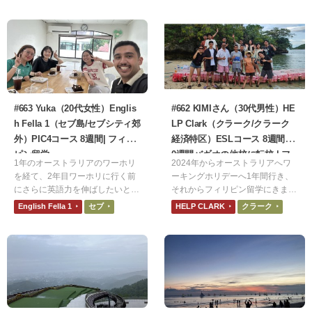
あっという間でした。たくさんの
校を選びました。立地が良いのも
友達ができ、帰国後も連絡を取り
よかったです。
合ったり、実際に会ったりしてい
ます。英語の勉強だけでなく、一
生忘れない大切な思い出になりま
した。
#663 Yuka（20代女性）Englis
#662 KIMIさん（30代男性）HE
h Fella 1（セブ島/セブシティ郊
LP Clark（クラーク/クラーク
外）PIC4コース 8週間| フィリ
経済特区）ESLコース 8週間+1
ピン留学
0週間バギオの他校に転校 | フ
1年のオーストラリアのワーホリ
2024年からオーストラリアへワ
ィリピン留学
を経て、2年目ワーホリに行く前
ーキングホリデーへ1年間行き、
にさらに英語力を伸ばしたいと思
それからフィリピン留学にきまし
ったからフィリピン留学を選びま
た。オーストラリアでせっかく英
English Fella 1
セブ
HELP CLARK
クラーク
した。不安だった点は、年齢のギ
語に触れたので、勉学としての英
ャップです。ちょうど大学生の休
語もこのタイミングで学ぼうと思
みと被っていたので、馴染めるか
い、フィリピン留学を決めまし
心配でした。が、心配不要でし
た。
た！とても楽しかったです！