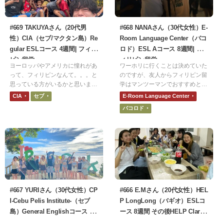
一緒にダンスを披露していまし
た。（笑） 他にも、フィリピン
では女子は18歳、男子は21歳、
#669 TAKUYAさん（20代男
#668 NANAさん（30代女性）E-
「Debut」と呼ばれる壮大な誕生
性）CIA（セブ/マクタン島）Re
Room Language Center（バコ
日会が恒例だそうで、それに参加
gular ESLコース 4週間| フィリ
ロド）ESL Aコース 8週間| フ
することも出来たし、SLAの校長
ピン留学
ィリピン留学
が地域の子供たちとコミュ
ヨーロッパやアメリカに憧れがあ
ワーホリに行くことは決めていた
って、フィリピンなんて。。。と
のですが、友人からフィリピン留
思っている方がいるかと思います
学はマンツーマンでおすすめと聞
が、人がとてもポジティブで温か
き、留学することを決めました。
CIA
セブ
E-Room Language Center
くとても素敵な場所なのでぜひ行
日本にいながら英語の勉強をする
バコロド
ってみてください！満足度は100/
のはモチベーションが続かず、留
100です。英語力はもちろんのこ
学して英語漬けの毎日にしたかっ
と、素敵な方と出会えたのでとて
たからです。
も良かったです。
#667 YURIさん（30代女性）CP
#666 E.Mさん（20代女性）HEL
I-Cebu Pelis Institute-（セブ
P LongLong（バギオ）ESLコ
島）General Englishコース 4
ース 8週間 その後HELP Clark