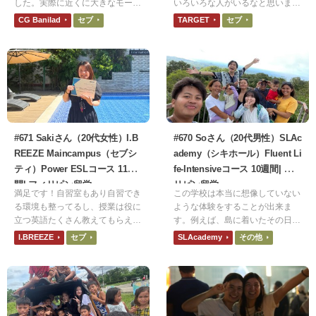
した。実際に近くに大きなモール
いろいろな人がいるなと思いまし
があり、マッサージに行ったり、
た。だからこそそんな人たちと英
CG Banilad
セブ
TARGET
セブ
パーティー用の買い出しに行った
語で会話できたら楽しいだろうな
りと便利でした。
と思うようになりました。
#671 Sakiさん（20代女性）I.B
#670 Soさん（20代男性）SLAc
REEZE Maincampus（セブシ
ademy（シキホール）Fluent Li
ティ）Power ESLコース 11週
fe-Intensiveコース 10週間| フィ
間| フィリピン留学
リピン留学
満足です！自習室もあり自習でき
この学校は本当に想像していない
る環境も整ってるし、授業は役に
ような体験をすることが出来ま
立つ英語たくさん教えてもらえま
す。例えば、島に着いたその日か
す。先生は全員優しく、自分の拙
ら、先生たちが竹の棒を使って何
I.BREEZE
セブ
SLAcademy
その他
い英語も汲み取ろうとしてくれま
かしており、聞いてみたら地域の
した。エントランステストの結果
お祭りの催しで「ティニクリン」
でクラス分けがきまりますがクラ
と呼ばれるフィリピンの民族ダン
スも1週間で変更できます。
スを練習しており、自分も練習に
参加したら、その4日後には地域
のお祭りの舞台の上で先生たちと