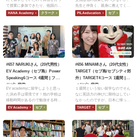
て授業に参加できたり、他国の友
先生と仲良く、親身に教えてくれ
達との交流をすることができまし
て英語力不足はあまり感じずに楽
HANA Academy
クラーク
PILAeducation
セブ
た。バギオで英語のレベルは初め
しめた。IELTSの基礎的な知識も
はa2Plusだったのですが2週間後
手に入れられ、留学前と比べ英語
に行ったテストではトータルでB
で話そうという意識が強くなった
2に上がりました。
#657 NARUKIさん（20代男性）
#656 MINAMIさん（20代女性）
EV Academy（セブ島）Power
TARGET（セブ島/セブシティ郊
Speaking6コース 4週間 | フィ
外）TARGET4コース 1週間 | フ
リピン留学
ィリピン留学
EV academyに留学しようと思っ
１週間という短い留学なのでそん
た決め手は環境です！他の学校は
なに英語力の伸びに期待はしてい
移動時間があるので勉強する時間
なかったのですが、日本に帰って
がないと感じました。ですがEV a
からフィリピンで食べた「バロッ
EV Academy
セブ
TARGET
セブ
cademyは24時間勉強できる時間
ト」や「レチョン」の話をすると
があるのでそれが決め手となりま
きに、日本語より英語の方が先に
した！
出てきました。また、神戸に住ん
でるのでよく海外の方から道案内
で声をかけられるのですが、道案