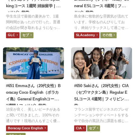
kingコース 1週間 姉妹留学 | フ
neral ESLコース 8週間 | フィ
ィリピン留学
リピン留学
学生生活で最後の夏休みで、1週
島全体に牧歌的な雰囲気が流れて
間時間があったので行った。普通
います。学校ものんびりしてお
の会話が聞き取れるようになっ
り、終始リラックスして過ごせま
た。自分の思ったことを単語だけ
す。セブ島などの都市部のリゾー
GLC
セブ
SLAcademy
その他
だが、その場で言えるようになっ
ト地ではなく、ローカルな雰囲気
た。わからない時に質問できるよ
を味わいたい人にはピッタリだと
うになった。
思います。
#651 Emmaさん（20代女性）B
#650 Sakiさん（20代女性）CIA
oracay Coco English（ボラカ
（セブ/マクタン島）Regular E
イ島）General Englishコース
SLコース 4週間 | フィリピン留
1週間 | フィリピン留学
学
治安が良く、美しいビーチがある
フランス留学でビジネスのプレゼ
と聞いて行きました。100%その
ンテーションやディベートをする
通りです！現地の人もすごく優し
中で自分の英語力に課題を感じて
いし困ったときもすぐに助けてく
いました。将来英語が必要となる
Boracay Coco English
CIA
セブ
れました。また、どこのビーチに
職業を目指す上で、もっと英語力