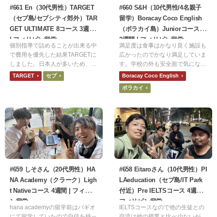
#661 En（30代男性）TARGET
#660 S&H（10代男性/4名親子
（セブ島/セブシティ郊外）TAR
留学）Boracay Coco English
GET ULTIMATE 8コース 3週間
（ボラカイ島）Juniorコース 1
| フィリピン留学
2週間 | フィリピン留学
個別指導で詰めることが出来る中
満足度は食事はかなり良く施設も
で費用を優先した結果TARGETに
広かったのでかなり満足していま
しました。日本人が多いため、い
す。学校の外も安全面で気になる
ざという時のコミュニケーション
ことがなく神経質になることなく
TARGET
セブ
Boracay Coco English
にも不安がないと考えました。
のんびり過ごせました。おすすめ
ボラカイ
なのは食事を楽しみたくて、ひろ
びろと解放感のある敷地のある学
校に行きたい人です。
#659 しそさん（20代男性）HA
#658 Eitaroさん（10代男性）PI
NA Academy（クラーク）Ligh
LAeducation（セブ島/IT Park
t Nativeコース 4週間 | フィリピ
付近）Pre IELTSコース 4週間 |
ン留学
フィリピン留学
hana academyの留学前はバギオ
IELTSコースなので他の生徒との
にて留学していたので自信を持っ
交流は他の授業と比べ少ないが、