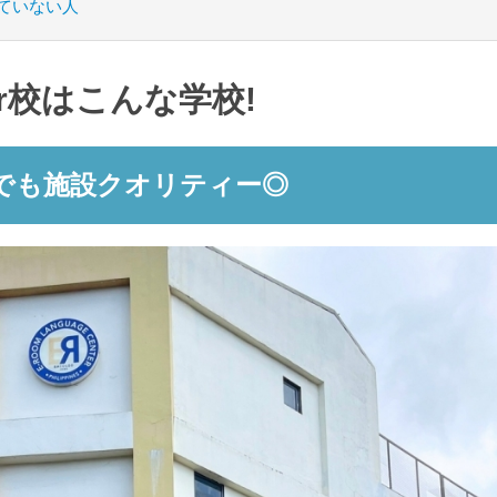
向いていない人
nter校はこんな学校!
でも施設クオリティー◎