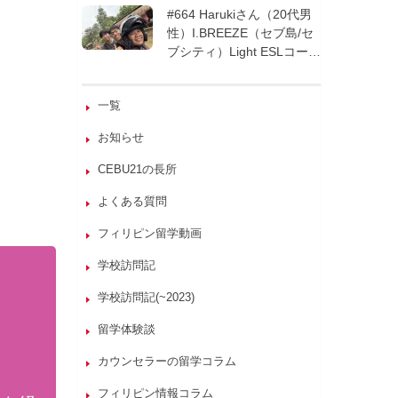
週間| フィリピン留学
#664 Harukiさん（20代男
性）I.BREEZE（セブ島/セ
ブシティ）Light ESLコース
8週間| フィリピン留学
一覧
お知らせ
CEBU21の長所
よくある質問
フィリピン留学動画
学校訪問記
学校訪問記(~2023)
留学体験談
カウンセラーの留学コラム
フィリピン情報コラム