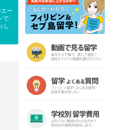
学エー
ンで
っし