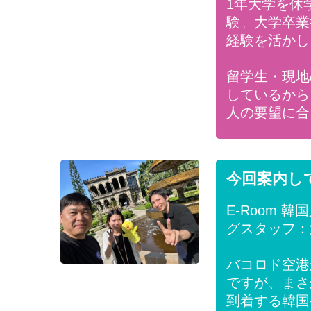
1年大学を休
験。大学卒業
経験を活かし
留学生・現地
しているから
人の要望に合
今回案内し
E-Room 
グスタッフ：
バコロド空港
ですが、まさ
到着する韓国