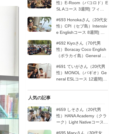
性）E-Room（バコロド）E
SL Aコース 3週間| フィリ
ピン留学
#693 Honokaさん（20代女
性）CPI（セブ島）Intensiv
e Englishコース 8週間| フ
ィリピン留学
#692 Kiyoさん（70代男
性）Boracay Coco English
（ボラカイ島）General En
glishコース 2週間（フィリ
#691 ていがさん（20代男
ピン留学5回目リピータ
性）MONOL（バギオ）Ge
ー）| フィリピン留学
neral ESLコース 12週間|
フィリピン留学
人気の記事
#659 しそさん（20代男
性）HANA Academy（クラ
ーク）Light Nativeコース 4
週間 | フィリピン留学
#695 Maryさん（30代女