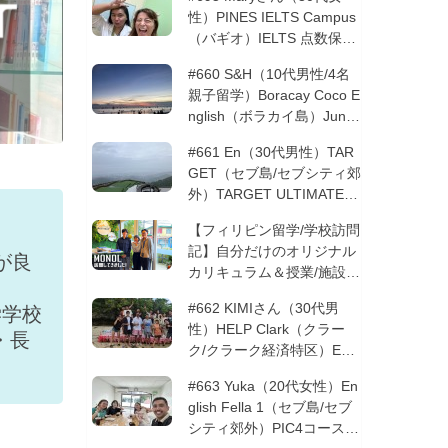
性）PINES IELTS Campus
（バギオ）IELTS 点数保証
12週間| フィリピン留学
#660 S&H（10代男性/4名
親子留学）Boracay Coco E
nglish（ボラカイ島）Junio
rコース 12週間 | フィリピ
#661 En（30代男性）TAR
ン留学
GET（セブ島/セブシティ郊
外）TARGET ULTIMATE 8
コース 3週間 | フィリピン
【フィリピン留学/学校訪問
留学
記】自分だけのオリジナル
が良
カリキュラム＆授業/施設の
質もこだわりたい方必見！
#662 KIMIさん（30代男
学学校
─MONOLを徹底取材！
性）HELP Clark（クラー
・長
ク/クラーク経済特区）ESL
コース 8週間+10週間バギ
#663 Yuka（20代女性）En
オの他校に転校 | フィリピ
glish Fella 1（セブ島/セブ
ン留学
シティ郊外）PIC4コース 8