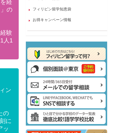
ンを経
フ」の
フィリピン留学知恵袋
お得キャンペーン情報
も経験
1人1
ティン
たの
時刻に
アッ