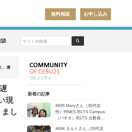
無料相談
お申し込み
験談
く、濃
代遅
新着の記事
い現
#695 Maryさん（30代女
きまし
性）PINES IELTS Campus
（バギオ）IELTS 点数保証
12週間| フィリピン留学
#694 タルトさん（20代女