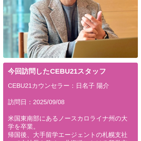
今回訪問したCEBU21スタッフ
CEBU21カウンセラー：日名子 陽介
訪問日：2025/09/08
米国東南部にあるノースカロライナ州の大
学を卒業。
帰国後、大手留学エージェントの札幌支社