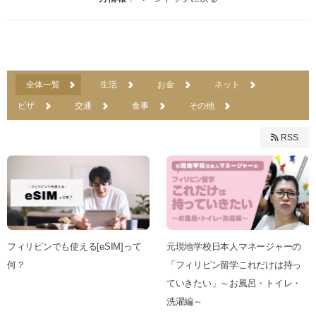
全体一覧
生活
お金
ネット
ビザ
交通
食事
その他
RSS
フィリピンでも使える[eSIM]って
元現地学校日本人マネージャーの
何？
「フィリピン留学これだけは持っ
ていきたい」～お風呂・トイレ・
洗濯編～