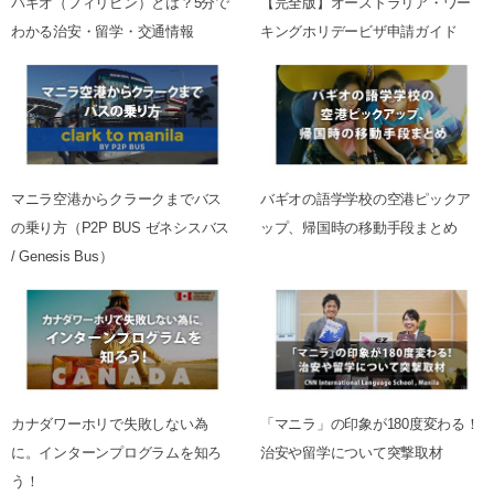
バギオ（フィリピン）とは？5分で
【完全版】オーストラリア・ワー
わかる治安・留学・交通情報
キングホリデービザ申請ガイド
マニラ空港からクラークまでバス
バギオの語学学校の空港ピックア
の乗り方（P2P BUS ゼネシスバス
ップ、帰国時の移動手段まとめ
/ Genesis Bus）
カナダワーホリで失敗しない為
「マニラ」の印象が180度変わる！
に。インターンプログラムを知ろ
治安や留学について突撃取材
う！