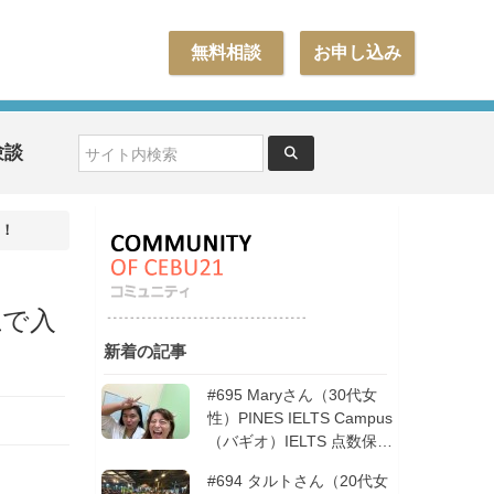
無料相談
お申し込み
験談
に！
上で入
新着の記事
#695 Maryさん（30代女
性）PINES IELTS Campus
（バギオ）IELTS 点数保証
12週間| フィリピン留学
#694 タルトさん（20代女