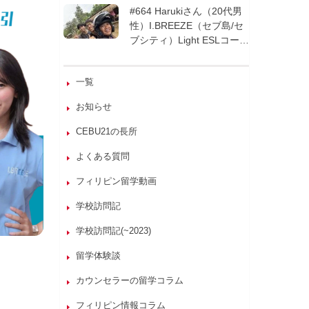
週間| フィリピン留学
#664 Harukiさん（20代男
性）I.BREEZE（セブ島/セ
ブシティ）Light ESLコース
8週間| フィリピン留学
一覧
お知らせ
CEBU21の長所
よくある質問
フィリピン留学動画
学校訪問記
学校訪問記(~2023)
留学体験談
カウンセラーの留学コラム
フィリピン情報コラム