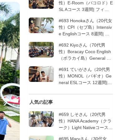
性）E-Room（バコロド）E
SL Aコース 3週間| フィリ
ピン留学
#693 Honokaさん（20代女
性）CPI（セブ島）Intensiv
e Englishコース 8週間| フ
ィリピン留学
#692 Kiyoさん（70代男
性）Boracay Coco English
（ボラカイ島）General En
glishコース 2週間（フィリ
#691 ていがさん（20代男
ピン留学5回目リピータ
性）MONOL（バギオ）Ge
ー）| フィリピン留学
neral ESLコース 12週間|
フィリピン留学
人気の記事
#659 しそさん（20代男
性）HANA Academy（クラ
ーク）Light Nativeコース 4
週間 | フィリピン留学
#695 Maryさん（30代女