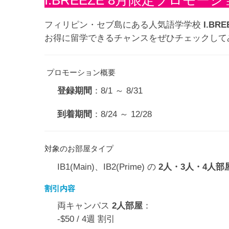
I.BREEZE 8月限定プロモ
フィリピン・セブ島にある人気語学学校
I.BRE
お得に留学できるチャンスをぜひチェックして
プロモーション概要
登録期間
：8/1 ～ 8/31
到着期間
：8/24 ～ 12/28
対象のお部屋タイプ
IB1(Main)、IB2(Prime) の
2人・3人・4人部
割引内容
両キャンパス
2人部屋
：
-$50 / 4週 割引