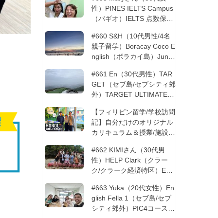
性）PINES IELTS Campus
（バギオ）IELTS 点数保証
12週間| フィリピン留学
#660 S&H（10代男性/4名
親子留学）Boracay Coco E
nglish（ボラカイ島）Junio
rコース 12週間 | フィリピ
#661 En（30代男性）TAR
ン留学
GET（セブ島/セブシティ郊
外）TARGET ULTIMATE 8
コース 3週間 | フィリピン
【フィリピン留学/学校訪問
留学
記】自分だけのオリジナル
カリキュラム＆授業/施設の
質もこだわりたい方必見！
#662 KIMIさん（30代男
─MONOLを徹底取材！
性）HELP Clark（クラー
ク/クラーク経済特区）ESL
コース 8週間+10週間バギ
#663 Yuka（20代女性）En
オの他校に転校 | フィリピ
glish Fella 1（セブ島/セブ
ン留学
シティ郊外）PIC4コース 8