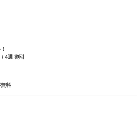
得！
0 / 4週 割引
が無料