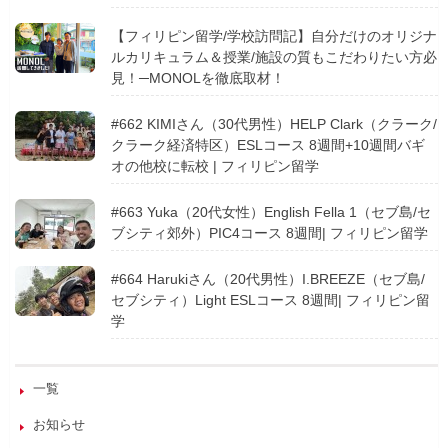
【フィリピン留学/学校訪問記】自分だけのオリジナ
ルカリキュラム＆授業/施設の質もこだわりたい方必
見！─MONOLを徹底取材！
#662 KIMIさん（30代男性）HELP Clark（クラーク/
クラーク経済特区）ESLコース 8週間+10週間バギ
オの他校に転校 | フィリピン留学
#663 Yuka（20代女性）English Fella 1（セブ島/セ
ブシティ郊外）PIC4コース 8週間| フィリピン留学
#664 Harukiさん（20代男性）I.BREEZE（セブ島/
セブシティ）Light ESLコース 8週間| フィリピン留
学
一覧
お知らせ