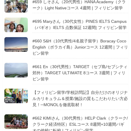
#659 しそさん（20代男性）HANA Academy（クラ
ーク）Light Nativeコース 4週間 | フィリピン留学
#695 Maryさん（30代女性）PINES IELTS Campus
（バギオ）IELTS 点数保証 12週間| フィリピン留学
#660 S&H（10代男性/4名親子留学）Boracay Coco
English（ボラカイ島）Juniorコース 12週間 | フィリ
ピン留学
#661 En（30代男性）TARGET（セブ島/セブシティ
郊外）TARGET ULTIMATE 8コース 3週間 | フィリ
ピン留学
【フィリピン留学/学校訪問記】自分だけのオリジナ
ルカリキュラム＆授業/施設の質もこだわりたい方必
見！─MONOLを徹底取材！
#662 KIMIさん（30代男性）HELP Clark（クラーク/
クラーク経済特区）ESLコース 8週間+10週間バギ
オの他校に転校 | フィリピン留学